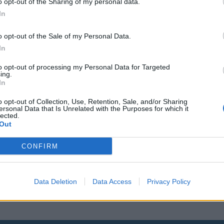
o opt-out of the Sharing of my personal data.
In
o opt-out of the Sale of my Personal Data.
In
di
to opt-out of processing my Personal Data for Targeted
ing.
In
ssa ja
o opt-out of Collection, Use, Retention, Sale, and/or Sharing
ersonal Data that Is Unrelated with the Purposes for which it
lected.
Out
CONFIRM
a ole
Data Deletion
Data Access
Privacy Policy