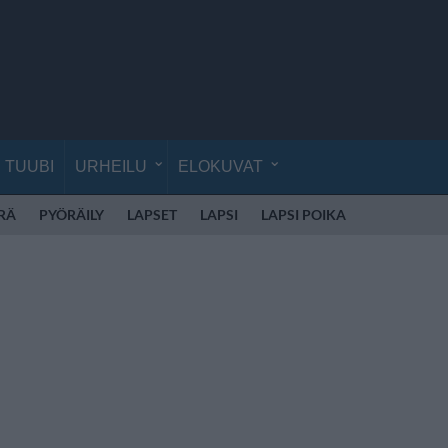
TUUBI
URHEILU
ELOKUVAT
RÄ
PYÖRÄILY
LAPSET
LAPSI
LAPSI POIKA
LAPSI TYTT