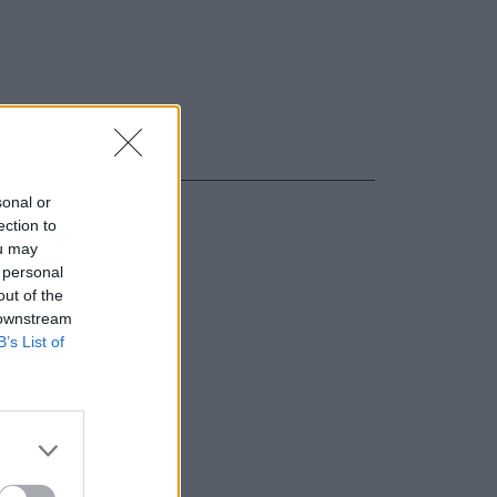
sonal or
ection to
ou may
 personal
out of the
 downstream
B’s List of