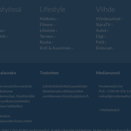
styössä
Lifestyle
Viihde
Matkailu
Viihdeuutiset
Fitness
StaraTV
ka
Lifestyle
Autot
hti
Terveys
Digi
Ruoka
Pelit
Koti & Asuminen
Elokuvat
jalauseke
Tiedotteet
Mediamyynti
 sivustolla evästeitä
Lehdistötiedotteet pyydetään
Nostemedia Oy
aksemme
lähettämään sähköpostitse
Puh. +358 40 356 1
kemustasi. Käyttämällä
osoitteeseen
toimitus@stara.fi
mikael@nostemedia.f
 hyväksyt evästeiden
isen laitteellesi.
Mediatiedot
lvelun
alauseke löytyy tästä
.
ISSN 1795-8180 (verkkomedia). Kaikki oikeudet pidätetään. Materiaalin luvaton julkais