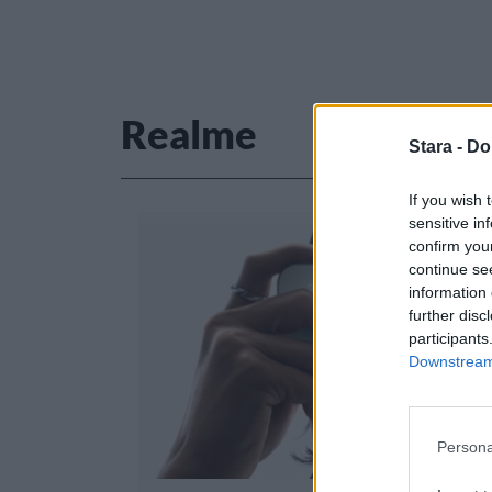
Realme
Stara -
Do
If you wish 
sensitive in
confirm you
continue se
information 
further disc
participants
Downstream 
Persona