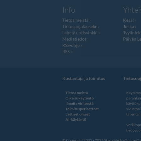
Info
Yhtei
Tietoa meistä
Kesä!
Tietosuojalauseke
Jocka
Lähetä uutisvinkki
Tyyliniek
Mediatiedot
Päivän Le
RSS-ohje
RSS
Kustantaja ja toimitus
Tietosuo
Tietoa meistä
Käytämme
Oikaisukäytäntö
paranta
Ilmoita virheestä
käyttöko
Toimitusperiaatteet
sivustoa
Eettiset ohjeet
tallentam
AI-käytäntö
Verkkopa
tiedosuoj
© Copyright 2003 - 2026 Stara Media Online Oy. 