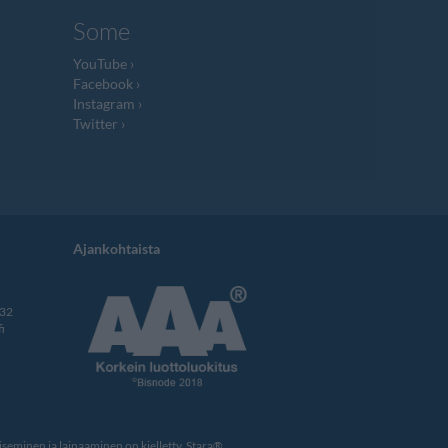
Some
YouTube
Facebook
Instagram
Twitter
Ajankohtaista
332
i
eminen ja lainaaminen on kielletty. Stara®,