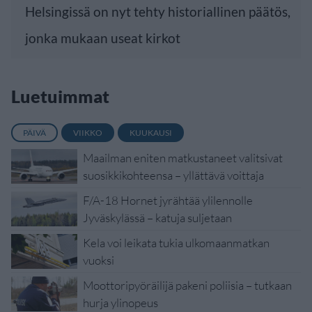
Helsingissä on nyt tehty historiallinen päätös,
jonka mukaan useat kirkot
Luetuimmat
PÄIVÄ
VIIKKO
KUUKAUSI
Maailman eniten matkustaneet valitsivat
suosikkikohteensa – yllättävä voittaja
F/A-18 Hornet jyrähtää ylilennolle
Jyväskylässä – katuja suljetaan
Kela voi leikata tukia ulkomaanmatkan
vuoksi
Moottoripyöräilijä pakeni poliisia – tutkaan
hurja ylinopeus