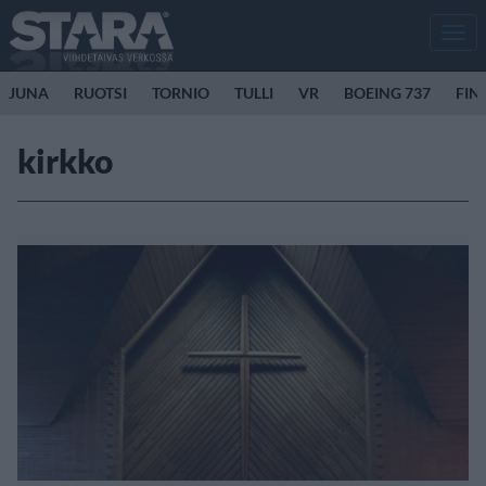
Men
JUNA
RUOTSI
TORNIO
TULLI
VR
BOEING 737
FIN
kirkko