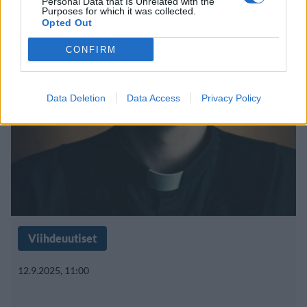
Personal Data that Is Unrelated with the
kyliä tuhottu
Purposes for which it was collected.
Opted Out
CONFIRM
Data Deletion
Data Access
Privacy Policy
Viihdeuutiset
12.9.2025, 11:00