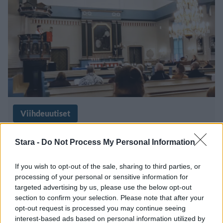
Viihdeuutiset
5.11.2025, 15:00
Stara -
Do Not Process My Personal Information
Joroisten räjähdys tallentui
If you wish to opt-out of the sale, sharing to third parties, or
processing of your personal or sensitive information for
jumalanpalveluksen striimiin –
targeted advertising by us, please use the below opt-out
section to confirm your selection. Please note that after your
”Tuo ei kuulunut suunnitelmaan”
opt-out request is processed you may continue seeing
interest-based ads based on personal information utilized by