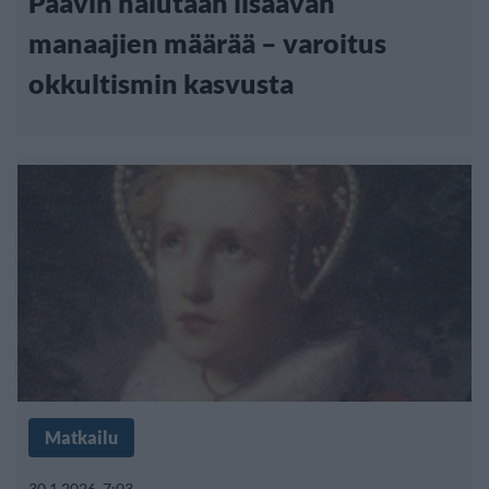
Paavin halutaan lisäävän
manaajien määrää – varoitus
okkultismin kasvusta
Matkailu
30.1.2026, 7:03