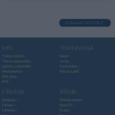
SEURAAVAT ARTIKKELIT ›
Info
Yhteistyössä
Tietoa meistä
Kesä!
Tietosuojalauseke
Jocka
Lähetä uutisvinkki
Tyyliniekka
Mediatiedot
Päivän Lehti
RSS-ohje
RSS
Lifestyle
Viihde
Matkailu
Viihdeuutiset
Fitness
StaraTV
Lifestyle
Autot