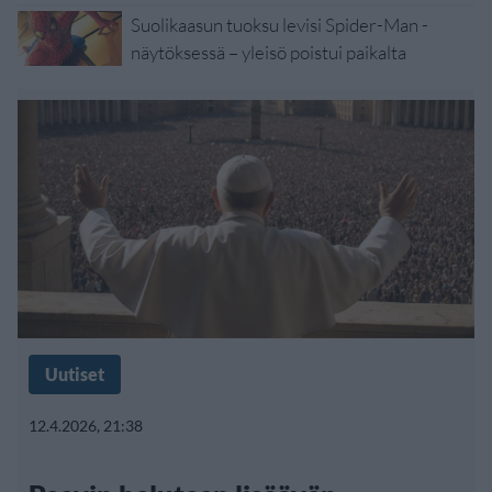
Suolikaasun tuoksu levisi Spider-Man -
näytöksessä – yleisö poistui paikalta
Uutiset
12.4.2026, 21:38