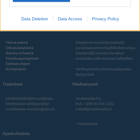
Twitter
Data Deletion
Data Access
Privacy Policy
Kustantaja ja toimitus
Tietosuojalauseke
Tietoa meistä
Käytämme sivustolla evästeitä
Oikaisukäytäntö
parantaaksemme käyttökokemustasi.
Ilmoita virheestä
Käyttämällä sivustoa hyväksyt
Toimitusperiaatteet
evästeiden tallentamisen laitteellesi.
Eettiset ohjeet
AI-käytäntö
Verkkopalvelun
tiedosuojalauseke
löytyy tästä
.
Tiedotteet
Mediamyynti
Lehdistötiedotteet pyydetään
Nostemedia Oy
lähettämään sähköpostitse
Puh. +358 40 356 1332
osoitteeseen
toimitus@stara.fi
mikael@nostemedia.fi
Mediatiedot
Ajankohtaista