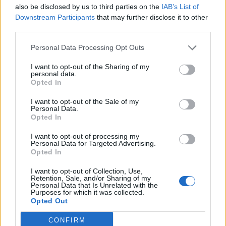
Info
Yhteistyössä
also be disclosed by us to third parties on the
IAB’s List of
Downstream Participants
that may further disclose it to other
Tietoa meistä
Kesä!
third parties.
Tietosuojalauseke
Jocka
Lähetä uutisvinkki
Tyyliniekka
Personal Data Processing Opt Outs
Mediatiedot
Päivän Lehti
RSS-ohje
I want to opt-out of the Sharing of my
personal data.
RSS
Opted In
Lifestyle
Viihde
I want to opt-out of the Sale of my
Personal Data.
Matkailu
Viihdeuutiset
Opted In
Fitness
StaraTV
Lifestyle
Autot
I want to opt-out of processing my
Terveys
Digi
Personal Data for Targeted Advertising.
Opted In
Ruoka
Pelit
Koti & Asuminen
Elokuvat
I want to opt-out of Collection, Use,
Retention, Sale, and/or Sharing of my
Some
Personal Data that Is Unrelated with the
Purposes for which it was collected.
YouTube
Opted Out
Facebook
Instagram
CONFIRM