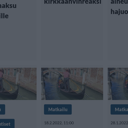
kirkkaanvihreäksi
aihe
maksu
haju
ille
u
Matkailu
Matka
18.2.2022, 11:00
28.1.2022
tiset