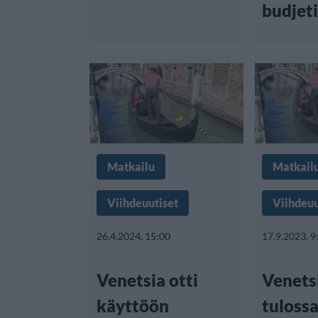
budjeti
Matkailu
Matkail
Viihdeuutiset
Viihdeuu
26.4.2024, 15:00
17.9.2023, 9
Venetsia otti
Venets
käyttöön
tuloss