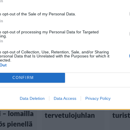
In
o opt-out of the Sale of my Personal Data.
In
to opt-out of processing my Personal Data for Targeted
ing.
In
Viihdeuutiset
Matka
o opt-out of Collection, Use, Retention, Sale, and/or Sharing
28.6.2025, 11:00
12.2.2025
ersonal Data that Is Unrelated with the Purposes for which it
u
lected.
Out
tiset
Rahalla ei saa
Venet
CONFIRM
kaikkea:
korot
1:00
Kaatosade pilasi
histo
Data Deletion
Data Access
Privacy Policy
atkustat
Bezosin häiden
kesk
i – lomailla
tervetulojuhlan
turis
s pienellä