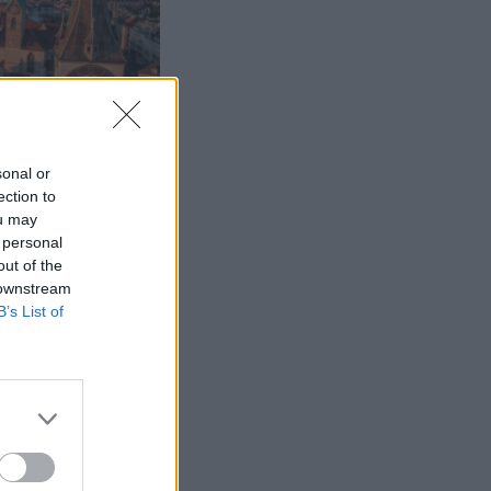
sonal or
ection to
ou may
 personal
out of the
 downstream
B’s List of
 kaupungit
i eivät