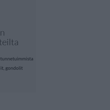
en
eilta
n tunnetuimmista
t, gondolit