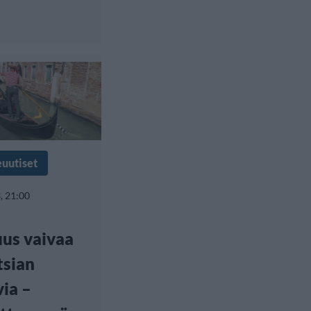
euutiset
, 21:00
us vaivaa
tsian
ia –