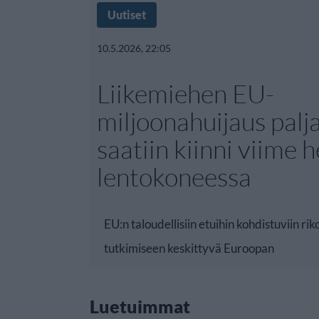
Uutiset
10.5.2026, 22:05
Liikemiehen EU-
miljoonahuijaus palja
saatiin kiinni viime h
lentokoneessa
EU:n taloudellisiin etuihin kohdistuviin riko
tutkimiseen keskittyvä
Euroopan
Luetuimmat