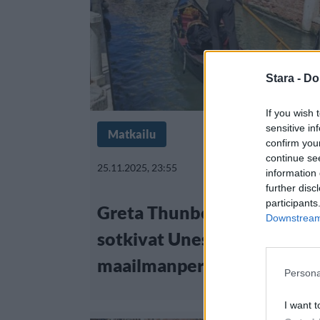
Stara -
Do
If you wish 
sensitive in
Matkailu
confirm you
continue se
25.11.2025, 23:55
information 
further disc
participants
Greta Thunberg ja muut akt
Downstream 
sotkivat Unescon
maailmanperintökohteen
Persona
I want t