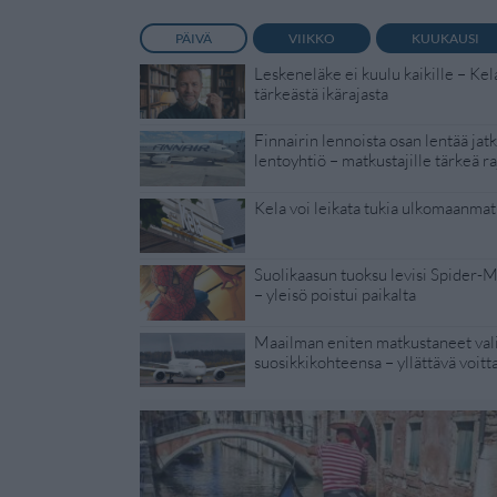
PÄIVÄ
VIIKKO
KUUKAUSI
Leskeneläke ei kuulu kaikille – Kel
tärkeästä ikärajasta
Finnairin lennoista osan lentää jat
lentoyhtiö – matkustajille tärkeä ra
Kela voi leikata tukia ulkomaanmat
Suolikaasun tuoksu levisi Spider-
– yleisö poistui paikalta
Maailman eniten matkustaneet vali
suosikkikohteensa – yllättävä voitt