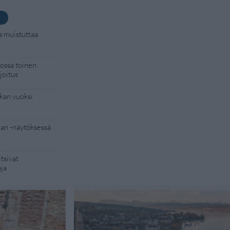
a muistuttaa
kossa toinen
joitus
kan vuoksi
Man -näytöksessä
tsivat
aja