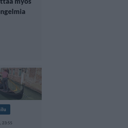
uttaa myös
ongelmia
ilu
, 23:55