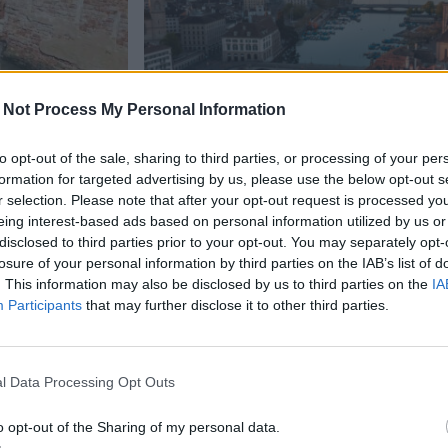
 Not Process My Personal Information
to opt-out of the sale, sharing to third parties, or processing of your per
formation for targeted advertising by us, please use the below opt-out s
Matkailu
r selection. Please note that after your opt-out request is processed y
eing interest-based ads based on personal information utilized by us or
20.11.2025, 9:30
disclosed to third parties prior to your opt-out. You may separately opt-
losure of your personal information by third parties on the IAB’s list of
. This information may also be disclosed by us to third parties on the
IA
ivistit
Maailman turvallisimmat
Participants
that may further disclose it to other third parties.
listattiin – Suomi ja Ruots
mukana
l Data Processing Opt Outs
o opt-out of the Sharing of my personal data.