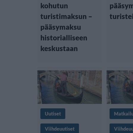
kohutun
pääsy
turistimaksun –
turiste
pääsymaksu
historialliseen
keskustaan
Uutiset
Matkail
Viihdeuutiset
Viihdeuu