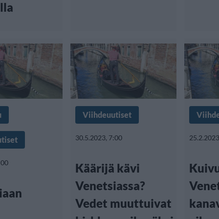
lla
u
Viihdeuutiset
Viihd
30.5.2023, 7:00
25.2.2023
tiset
:00
Käärijä kävi
Kuivu
Venetsiassa?
Vene
iaan
Vedet muuttuivat
kanav
a