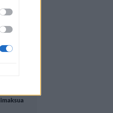
ilu
, 7:00
sia
taa
riallisen
ustan
timaksua