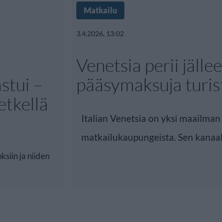
Matkailu
3.4.2026, 13:02
Venetsia perii jälle
stui –
pääsymaksuja turist
etkellä
Italian Venetsia on yksi maailma
matkailukaupungeista. Sen kanaali
ksiin ja niiden