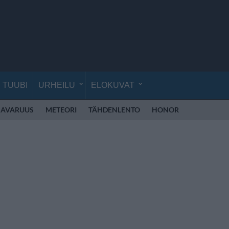
TUUBI
URHEILU
ELOKUVAT
AVARUUS
METEORI
TÄHDENLENTO
HONOR
HONOR RO