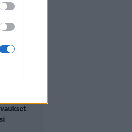
ilu
, 13:27
lippuihin
uutos –
matkatavarat
rvaukset
si