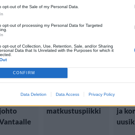
o opt-out of the Sale of my Personal Data.
In
to opt-out of processing my Personal Data for Targeted
ing.
In
Matkailu
Matka
o opt-out of Collection, Use, Retention, Sale, and/or Sharing
ersonal Data that Is Unrelated with the Purposes for which it
lected.
1:24
21.6.2026, 8:06
16.6.2026
Out
CONFIRM
n
Helsinki-
Lento
aisten
Vantaalla
iso m
Data Deletion
Data Access
Privacy Policy
semien
mitattiin
käsi
johto
matkustuspiikki
ja ko
 Vantaalle
uusik