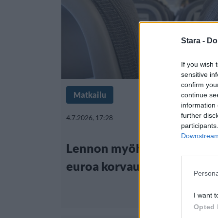
Stara -
Do
If you wish 
sensitive in
confirm you
Matkailu
continue se
information 
further disc
4.7.2026, 17:28
participants
Downstream 
Lennon myöhästymisestä j
euroa korvausta
Persona
I want t
Opted 