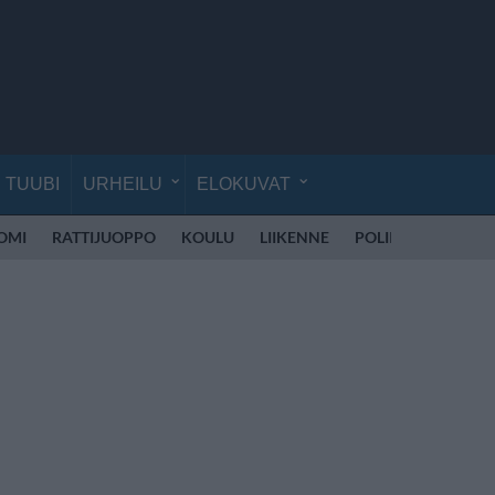
TUUBI
URHEILU
ELOKUVAT
UOMI
RATTIJUOPPO
KOULU
LIIKENNE
POLIISI SUOMI