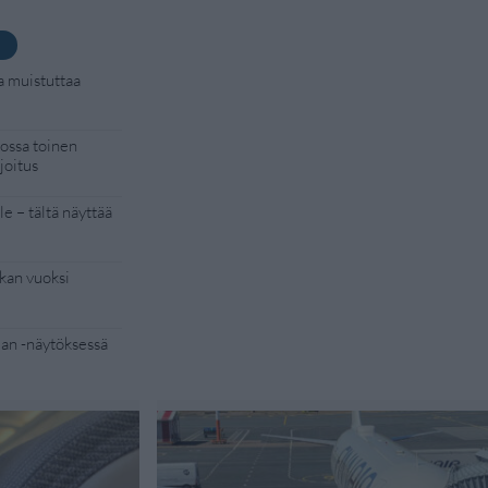
a muistuttaa
kossa toinen
joitus
e – tältä näyttää
kan vuoksi
Man -näytöksessä