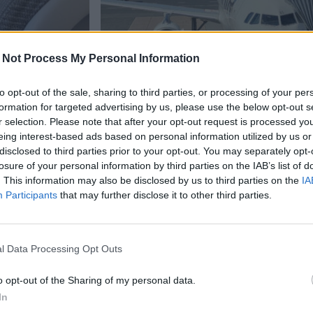
 Not Process My Personal Information
to opt-out of the sale, sharing to third parties, or processing of your per
formation for targeted advertising by us, please use the below opt-out s
r selection. Please note that after your opt-out request is processed y
Uutiset
eing interest-based ads based on personal information utilized by us or
disclosed to third parties prior to your opt-out. You may separately opt-
losure of your personal information by third parties on the IAB’s list of
2.7.2026, 18:55
. This information may also be disclosed by us to third parties on the
IA
Participants
that may further disclose it to other third parties.
opa 600
Uudesta EU-järjestelmäst
lentokentillä – aiheuttaa
l Data Processing Opt Outs
tuntikausien viivästyksiä
o opt-out of the Sharing of my personal data.
In