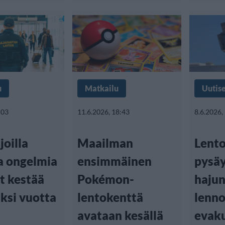
u
Matkailu
Uutis
:03
11.6.2026, 18:43
8.6.2026,
joilla
Maailman
Lento
a ongelmia
ensimmäinen
pysäy
t kestää
Pokémon-
hajun
ksi vuotta
lentokenttä
lenno
avataan kesällä
evaku