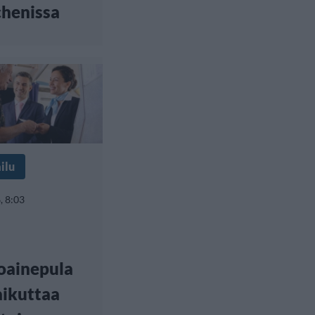
henissa
ilu
, 8:03
oainepula
s
aikuttaa