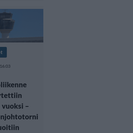
et
 16:03
liikenne
tettiin
 vuoksi –
njohtotorni
oitiin