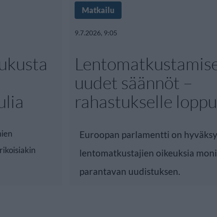
Matkailu
9.7.2026, 9:05
ukusta
Lentomatkustamis
uudet säännöt –
ulia
rahastukselle loppu
mien
Euroopan parlamentti on hyväks
ikoisiakin
lentomatkustajien oikeuksia moni
parantavan uudistuksen.