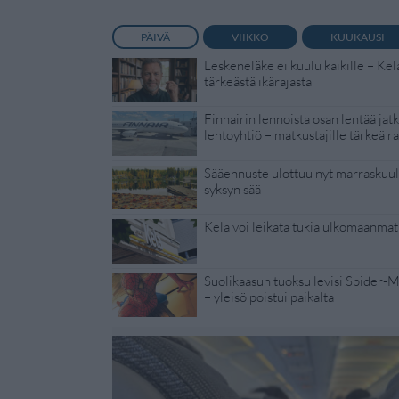
PÄIVÄ
VIIKKO
KUUKAUSI
Leskeneläke ei kuulu kaikille – Kel
tärkeästä ikärajasta
Finnairin lennoista osan lentää jat
lentoyhtiö – matkustajille tärkeä ra
Sääennuste ulottuu nyt marraskuull
syksyn sää
Kela voi leikata tukia ulkomaanmat
Suolikaasun tuoksu levisi Spider-
– yleisö poistui paikalta