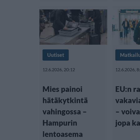
Uutiset
Matkail
12.6.2026, 20:12
12.6.2026, 8
Mies painoi
EU:n ra
hätäkytkintä
vakavi
vahingossa –
– voiva
Hampurin
jopa ka
lentoasema