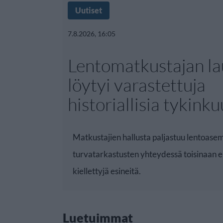
Uutiset
7.8.2026, 16:05
Lentomatkustajan la
löytyi varastettuja
historiallisia tykinku
Matkustajien hallusta paljastuu lentoase
turvatarkastusten yhteydessä toisinaan er
kiellettyjä esineitä.
Luetuimmat