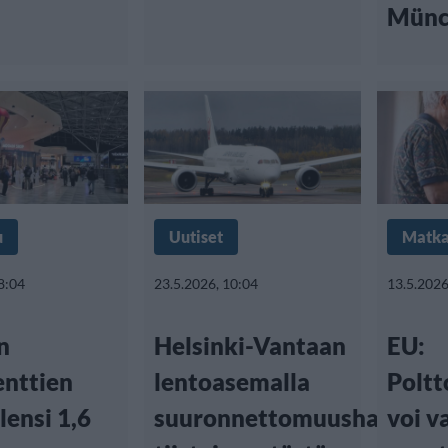
Münc
u
Uutiset
Matka
8:04
23.5.2026, 10:04
13.5.2026
n
Helsinki-Vantaan
EU:
enttien
lentoasemalla
Poltt
lensi 1,6
suuronnettomuusharjoitu
voi v