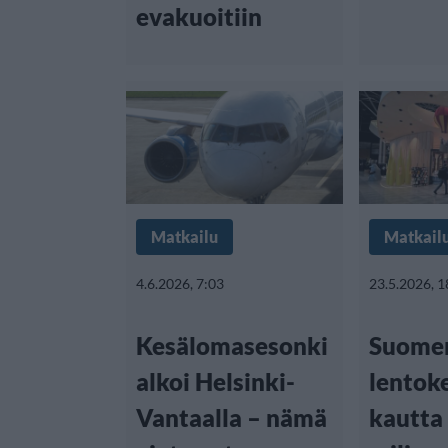
evakuoitiin
Matkailu
Matkail
4.6.2026, 7:03
23.5.2026, 1
Kesälomasesonki
Suome
alkoi Helsinki-
lentok
Vantaalla – nämä
kautta 