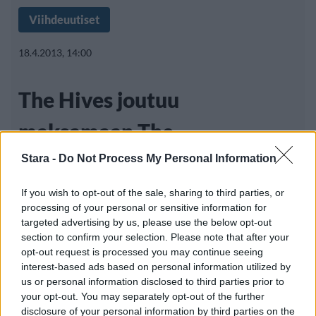
Viihdeuutiset
18.4.2013, 14:00
The Hives joutuu
maksamaan The
Cardigansille miljoonia
Stara -
Do Not Process My Personal Information
If you wish to opt-out of the sale, sharing to third parties, or
processing of your personal or sensitive information for
Ruotsalainen punk-vaikutteinen rokkibändi
targeted advertising by us, please use the below opt-out
section to confirm your selection. Please note that after your
The Hives on tuomittu maksamaan
opt-out request is processed you may continue seeing
kevyempää pop-rockia
interest-based ads based on personal information utilized by
us or personal information disclosed to third parties prior to
your opt-out. You may separately opt-out of the further
disclosure of your personal information by third parties on the