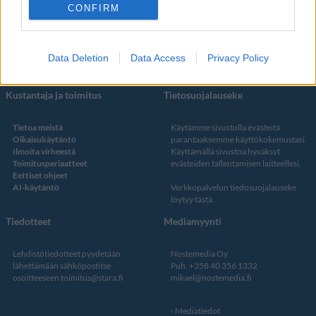
Facebook
CONFIRM
Instagram
Twitter
Data Deletion
Data Access
Privacy Policy
Kustantaja ja toimitus
Tietosuojalauseke
Tietoa meistä
Käytämme sivustolla evästeitä
Oikaisukäytäntö
parantaaksemme käyttökokemustasi.
Ilmoita virheestä
Käyttämällä sivustoa hyväksyt
Toimitusperiaatteet
evästeiden tallentamisen laitteellesi.
Eettiset ohjeet
AI-käytäntö
Verkkopalvelun
tiedosuojalauseke
löytyy tästä
.
Tiedotteet
Mediamyynti
Lehdistötiedotteet pyydetään
Nostemedia Oy
lähettämään sähköpostitse
Puh. +358 40 356 1332
osoitteeseen
toimitus@stara.fi
mikael@nostemedia.fi
Mediatiedot