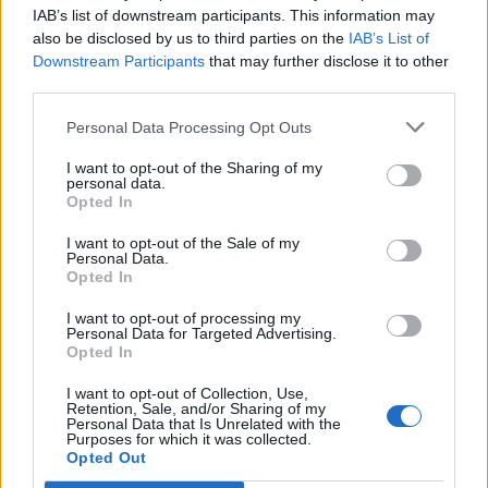
IAB’s list of downstream participants. This information may
also be disclosed by us to third parties on the
IAB’s List of
Info
Yhteistyössä
Downstream Participants
that may further disclose it to other
third parties.
Tietoa meistä
Kesä!
Tietosuojalauseke
Jocka
Personal Data Processing Opt Outs
Lähetä uutisvinkki
Tyyliniekka
I want to opt-out of the Sharing of my
Mediatiedot
Päivän Lehti
personal data.
RSS-ohje
Opted In
RSS
I want to opt-out of the Sale of my
Lifestyle
Viihde
Personal Data.
Opted In
Matkailu
Viihdeuutiset
Fitness
StaraTV
I want to opt-out of processing my
Lifestyle
Autot
Personal Data for Targeted Advertising.
Opted In
Terveys
Digi
Ruoka
Pelit
I want to opt-out of Collection, Use,
Koti & Asuminen
Elokuvat
Retention, Sale, and/or Sharing of my
Personal Data that Is Unrelated with the
Some
Purposes for which it was collected.
Opted Out
YouTube