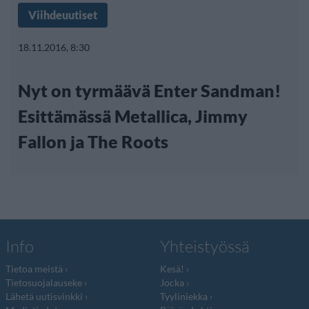
Viihdeuutiset
18.11.2016, 8:30
Nyt on tyrmäävä Enter Sandman!
Esittämässä Metallica, Jimmy
Fallon ja The Roots
Info
Yhteistyössä
Tietoa meistä
Kesä!
Tietosuojalauseke
Jocka
Lähetä uutisvinkki
Tyyliniekka