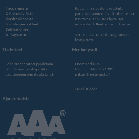
Tietoa meistä
Käytämme sivustolla evästeitä
Oikaisukäytäntö
parantaaksemme käyttökokemustasi.
Ilmoita virheestä
Käyttämällä sivustoa hyväksyt
Toimitusperiaatteet
evästeiden tallentamisen laitteellesi.
Eettiset ohjeet
AI-käytäntö
Verkkopalvelun
tiedosuojalauseke
löytyy tästä
.
Tiedotteet
Mediamyynti
Lehdistötiedotteet pyydetään
Nostemedia Oy
lähettämään sähköpostitse
Puh. +358 40 356 1332
osoitteeseen
toimitus@stara.fi
mikael@nostemedia.fi
Mediatiedot
Ajankohtaista