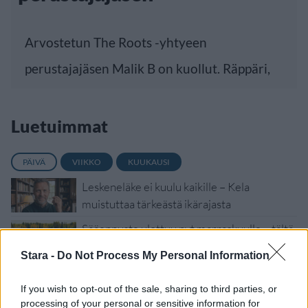
Arvostetun The Roots -yhtyeen
perustajajäsen Malik B on kuollut. Räppäri,
Luetuimmat
PÄIVÄ
VIIKKO
KUUKAUSI
Leskeneläke ei kuulu kaikille – Kela
muistuttaa tärkeästä ikärajasta
Sääennuste ulottuu nyt marraskuulle – tältä
näyttää syksyn sää
Stara -
Do Not Process My Personal Information
Finnairin lennoista osan lentää jatkossa
toinen lentoyhtiö – matkustajille tärkeä
If you wish to opt-out of the sale, sharing to third parties, or
processing of your personal or sensitive information for
rajoitus