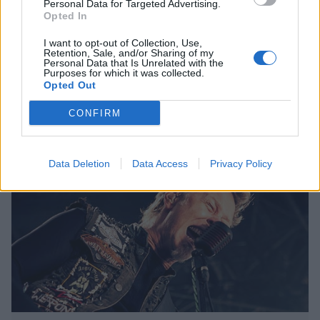
Personal Data for Targeted Advertising.
13.12.2016, 22:00
Opted In
I want to opt-out of Collection, Use,
The Roots ja Nintendon
Retention, Sale, and/or Sharing of my
Personal Data that Is Unrelated with the
pelisuunnittelija yhdistivät
Purposes for which it was collected.
Opted Out
voimansa – upea tulos!
CONFIRM
Data Deletion
Data Access
Privacy Policy