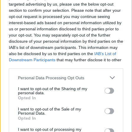
targeted advertising by us, please use the below opt-out
Kela muuttaa terapiakäytäntöä
section to confirm your selection. Please note that after your
opt-out request is processed you may continue seeing
interest-based ads based on personal information utilized by
Lapin pelastushelikopteri Aslakin toiminta
us or personal information disclosed to third parties prior to
päättyy – rahat loppuivat
your opt-out. You may separately opt-out of the further
disclosure of your personal information by third parties on the
IAB’s list of downstream participants. This information may
also be disclosed by us to third parties on the
IAB’s List of
Downstream Participants
that may further disclose it to other
third parties.
Personal Data Processing Opt Outs
I want to opt-out of the Sharing of my
personal data.
Opted In
I want to opt-out of the Sale of my
Personal Data.
Opted In
Viihdeuutiset
I want to opt-out of processing my