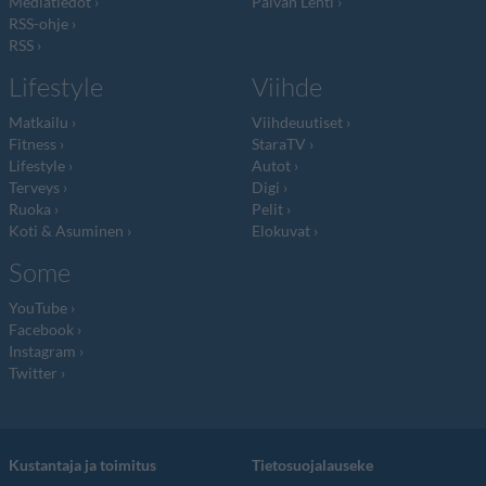
Mediatiedot
Päivän Lehti
RSS-ohje
RSS
Lifestyle
Viihde
Matkailu
Viihdeuutiset
Fitness
StaraTV
Lifestyle
Autot
Terveys
Digi
Ruoka
Pelit
Koti & Asuminen
Elokuvat
Some
YouTube
Facebook
Instagram
Twitter
Kustantaja ja toimitus
Tietosuojalauseke