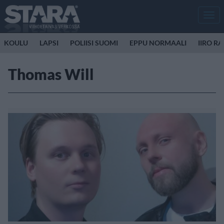
Men
KOULU
LAPSI
POLIISI SUOMI
EPPU NORMAALI
IIRO R
Thomas Will