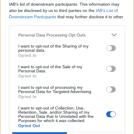
IAB’s list of downstream participants. This information may
also be disclosed by us to third parties on the
IAB’s List of
Info
Yhteistyössä
Downstream Participants
that may further disclose it to other
third parties.
Tietoa meistä
Kesä!
Tietosuojalauseke
Jocka
Personal Data Processing Opt Outs
Lähetä uutisvinkki
Tyyliniekka
I want to opt-out of the Sharing of my
Mediatiedot
Päivän Lehti
personal data.
RSS-ohje
Opted In
RSS
I want to opt-out of the Sale of my
Lifestyle
Viihde
Personal Data.
Opted In
Matkailu
Viihdeuutiset
Fitness
StaraTV
I want to opt-out of processing my
Lifestyle
Autot
Personal Data for Targeted Advertising.
Opted In
Terveys
Digi
Ruoka
Pelit
I want to opt-out of Collection, Use,
Koti & Asuminen
Elokuvat
Retention, Sale, and/or Sharing of my
Personal Data that Is Unrelated with the
Some
Purposes for which it was collected.
Opted Out
YouTube