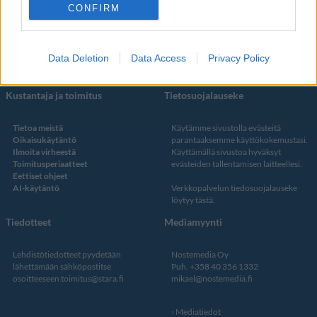
Facebook
CONFIRM
Instagram
Twitter
Data Deletion
Data Access
Privacy Policy
Kustantaja ja toimitus
Tietosuojalauseke
Tietoa meistä
Käytämme sivustolla evästeitä
Oikaisukäytäntö
parantaaksemme käyttökokemustasi.
Ilmoita virheestä
Käyttämällä sivustoa hyväksyt
Toimitusperiaatteet
evästeiden tallentamisen laitteellesi.
Eettiset ohjeet
AI-käytäntö
Verkkopalvelun
tiedosuojalauseke
löytyy tästä
.
Tiedotteet
Mediamyynti
Lehdistötiedotteet pyydetään
Nostemedia Oy
lähettämään sähköpostitse
Puh. +358 40 356 1332
osoitteeseen
toimitus@stara.fi
mikael@nostemedia.fi
Mediatiedot