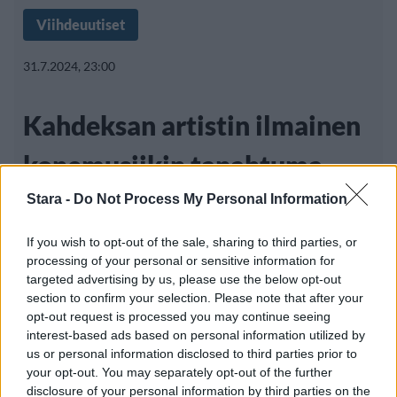
Viihdeuutiset
31.7.2024, 23:00
Kahdeksan artistin ilmainen
konemusiikin tapahtuma
Helsinkiin
Stara -
Do Not Process My Personal Information
If you wish to opt-out of the sale, sharing to third parties, or
processing of your personal or sensitive information for
Helsingin keskustassa järjestetään elokuussa
targeted advertising by us, please use the below opt-out
section to confirm your selection. Please note that after your
ilmainen kahdeksan artistin elektronisen
opt-out request is processed you may continue seeing
tanssimusiikin tapahtuma.
interest-based ads based on personal information utilized by
us or personal information disclosed to third parties prior to
your opt-out. You may separately opt-out of the further
disclosure of your personal information by third parties on the