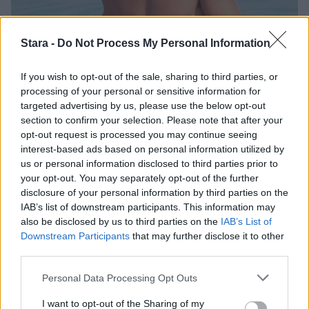
Stara -
Do Not Process My Personal Information
If you wish to opt-out of the sale, sharing to third parties, or
processing of your personal or sensitive information for
targeted advertising by us, please use the below opt-out
section to confirm your selection. Please note that after your
opt-out request is processed you may continue seeing
Viihdeuutiset
interest-based ads based on personal information utilized by
us or personal information disclosed to third parties prior to
6.2.2013, 8:20
your opt-out. You may separately opt-out of the further
disclosure of your personal information by third parties on the
IAB’s list of downstream participants. This information may
Tältä näyttää Venus
also be disclosed by us to third parties on the
IAB’s List of
Downstream Participants
that may further disclose it to other
Williamsin mallipoikaystävä
third parties.
Personal Data Processing Opt Outs
Yhdysvaltojen menestyneimpiin tennistähtiin
I want to opt-out of the Sharing of my