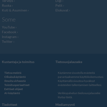
Terveys
Digi
Ruoka
Pelit
Koti & Asuminen
Elokuvat
Some
YouTube
Facebook
Instagram
Twitter
Kustantaja ja toimitus
Tietosuojalauseke
Tietoa meistä
Käytämme sivustolla evästeitä
Oikaisukäytäntö
parantaaksemme käyttökokemustasi.
Ilmoita virheestä
Käyttämällä sivustoa hyväksyt
Toimitusperiaatteet
evästeiden tallentamisen laitteellesi.
Eettiset ohjeet
AI-käytäntö
Verkkopalvelun
tiedosuojalauseke
löytyy tästä
.
Tiedotteet
Mediamyynti