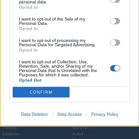
personal data.
lukeutuvat sisarukset Venus ja Serena
Opted In
Williams. Kyseisten
I want to opt-out of the Sale of my
Personal Data.
Opted In
I want to opt-out of processing my
Personal Data for Targeted Advertising.
Opted In
Info
Yhteistyössä
I want to opt-out of Collection, Use,
Retention, Sale, and/or Sharing of my
Tietoa meistä
Kesä!
Personal Data that Is Unrelated with the
Tietosuojalauseke
Jocka
Purposes for which it was collected.
Opted Out
Lähetä uutisvinkki
Tyyliniekka
Mediatiedot
Päivän Lehti
CONFIRM
RSS-ohje
RSS
Lifestyle
Viihde
Data Deletion
Data Access
Privacy Policy
Matkailu
Viihdeuutiset
Fitness
StaraTV
Lifestyle
Autot