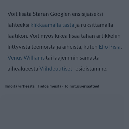
Voit lisätä Staran Googlen ensisijaiseksi
lähteeksi
klikkaamalla tästä
ja ruksittamalla
laatikon. Voit myös lukea lisää tähän artikkeliin
liittyvistä teemoista ja aiheista, kuten
Elio Pisia
,
Venus Williams
tai laajemmin samasta
aihealueesta
Viihdeuutiset
-osioistamme.
Ilmoita virheestä
·
Tietoa meistä
·
Toimitusperiaatteet