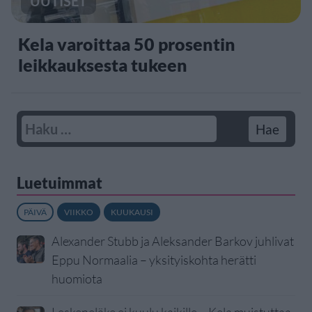
UUTISET
Kela varoittaa 50 prosentin
leikkauksesta tukeen
Luetuimmat
PÄIVÄ
VIIKKO
KUUKAUSI
Alexander Stubb ja Aleksander Barkov juhlivat
Eppu Normaalia – yksityiskohta herätti
huomiota
Leskeneläke ei kuulu kaikille – Kela muistuttaa