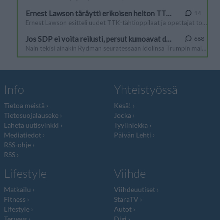
Info
Yhteistyössä
Tietoa meistä
Kesä!
Tietosuojalauseke
Jocka
Lähetä uutisvinkki
Tyyliniekka
Mediatiedot
Päivän Lehti
RSS-ohje
RSS
Lifestyle
Viihde
Matkailu
Viihdeuutiset
Fitness
StaraTV
Lifestyle
Autot
Terveys
Digi