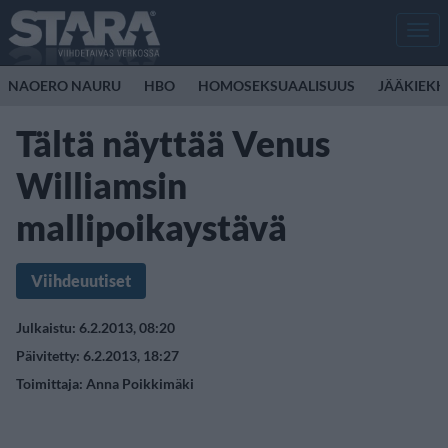
Men
NAOERO NAURU
HBO
HOMOSEKSUAALISUUS
JÄÄKIEK
Tältä näyttää Venus
Williamsin
mallipoikaystävä
Viihdeuutiset
Julkaistu: 6.2.2013, 08:20
Päivitetty: 6.2.2013, 18:27
Toimittaja:
Anna Poikkimäki