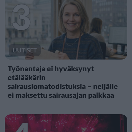
3
UUTISET
Työnantaja ei hyväksynyt
etälääkärin
sairauslomatodistuksia – neljälle
ei maksettu sairausajan palkkaa