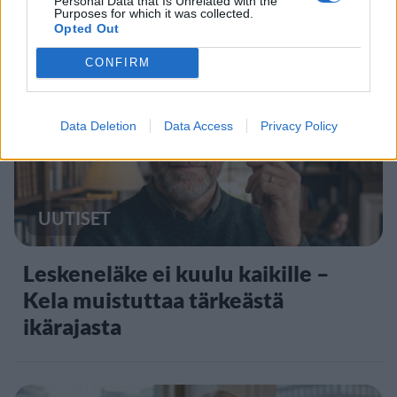
Personal Data that Is Unrelated with the
Purposes for which it was collected.
Opted Out
2
CONFIRM
Data Deletion
Data Access
Privacy Policy
UUTISET
Leskeneläke ei kuulu kaikille –
Kela muistuttaa tärkeästä
ikärajasta