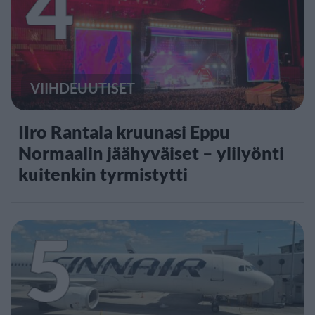
4
VIIHDEUUTISET
IIro Rantala kruunasi Eppu
Normaalin jäähyväiset – ylilyönti
kuitenkin tyrmistytti
5