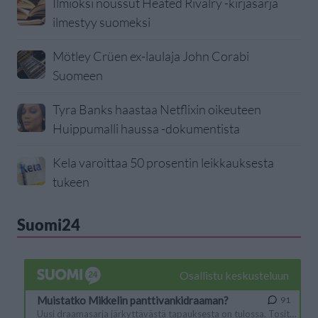
Ilmiöksi noussut Heated Rivalry -kirjasarja
ilmestyy suomeksi
Mötley Crüen ex-laulaja John Corabi
Suomeen
Tyra Banks haastaa Netflixin oikeuteen
Huippumalli haussa -dokumentista
Kela varoittaa 50 prosentin leikkauksesta
tukeen
Suomi24