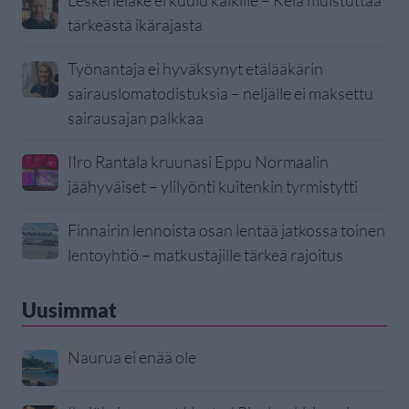
tärkeästä ikärajasta
Työnantaja ei hyväksynyt etälääkärin
sairauslomatodistuksia – neljälle ei maksettu
sairausajan palkkaa
IIro Rantala kruunasi Eppu Normaalin
jäähyväiset – ylilyönti kuitenkin tyrmistytti
Finnairin lennoista osan lentää jatkossa toinen
lentoyhtiö – matkustajille tärkeä rajoitus
Uusimmat
Naurua ei enää ole