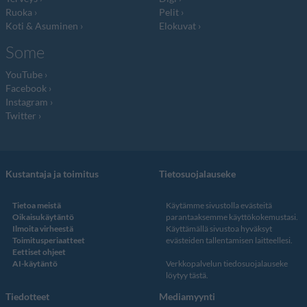
Ruoka
Pelit
Koti & Asuminen
Elokuvat
Some
YouTube
Facebook
Instagram
Twitter
Kustantaja ja toimitus
Tietosuojalauseke
Tietoa meistä
Käytämme sivustolla evästeitä
Oikaisukäytäntö
parantaaksemme käyttökokemustasi.
Ilmoita virheestä
Käyttämällä sivustoa hyväksyt
Toimitusperiaatteet
evästeiden tallentamisen laitteellesi.
Eettiset ohjeet
AI-käytäntö
Verkkopalvelun
tiedosuojalauseke
löytyy tästä
.
Tiedotteet
Mediamyynti