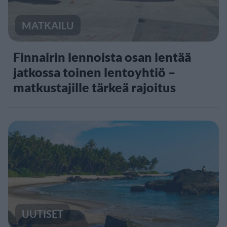
MATKAILU
Finnairin lennoista osan lentää
jatkossa toinen lentoyhtiö –
matkustajille tärkeä rajoitus
UUTISET