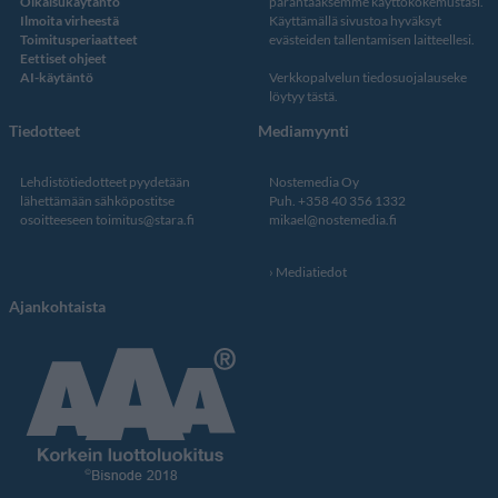
Oikaisukäytäntö
parantaaksemme käyttökokemustasi.
Ilmoita virheestä
Käyttämällä sivustoa hyväksyt
Toimitusperiaatteet
evästeiden tallentamisen laitteellesi.
Eettiset ohjeet
AI-käytäntö
Verkkopalvelun
tiedosuojalauseke
löytyy tästä
.
Tiedotteet
Mediamyynti
Lehdistötiedotteet pyydetään
Nostemedia Oy
lähettämään sähköpostitse
Puh. +358 40 356 1332
osoitteeseen
toimitus@stara.fi
mikael@nostemedia.fi
Mediatiedot
Ajankohtaista