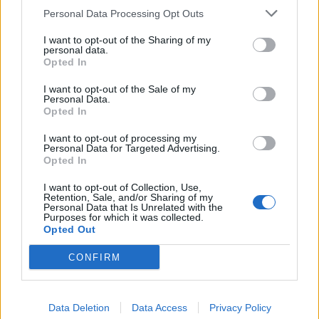
Personal Data Processing Opt Outs
julkaistaan nyt singlenä
I want to opt-out of the Sharing of my
personal data.
Opted In
Euroviisujen ensimmäisessä semifinaalissa
I want to opt-out of the Sale of my
Personal Data.
nähtiin erikoinen väliaikanumero. Se on nyt
Opted In
noussut
I want to opt-out of processing my
Personal Data for Targeted Advertising.
Opted In
I want to opt-out of Collection, Use,
Retention, Sale, and/or Sharing of my
Personal Data that Is Unrelated with the
Purposes for which it was collected.
Info
Yhteistyössä
Opted Out
Tietoa meistä
Kesä!
CONFIRM
Tietosuojalauseke
Jocka
Lähetä uutisvinkki
Tyyliniekka
Mediatiedot
Päivän Lehti
RSS-ohje
Data Deletion
Data Access
Privacy Policy
RSS