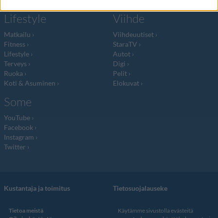
Lifestyle
Viihde
Matkailu
Viihdeuutiset
Fitness
StaraTV
Lifestyle
Autot
Terveys
Digi
Ruoka
Pelit
Koti & Asuminen
Elokuvat
Some
YouTube
Facebook
Instagram
Twitter
Kustantaja ja toimitus
Tietosuojalauseke
Tietoa meistä
Käytämme sivustolla evästeitä