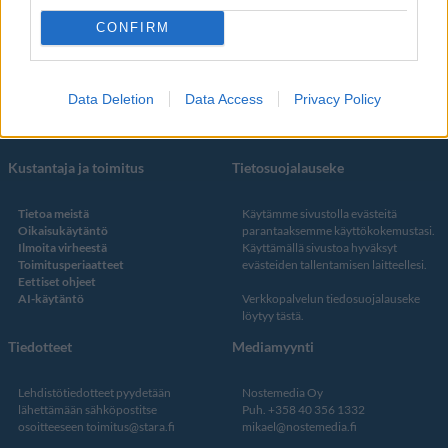
YouTube
CONFIRM
Facebook
Instagram
Twitter
Data Deletion
Data Access
Privacy Policy
Kustantaja ja toimitus
Tietosuojalauseke
Tietoa meistä
Käytämme sivustolla evästeitä
Oikaisukäytäntö
parantaaksemme käyttökokemustasi.
Ilmoita virheestä
Käyttämällä sivustoa hyväksyt
Toimitusperiaatteet
evästeiden tallentamisen laitteellesi.
Eettiset ohjeet
AI-käytäntö
Verkkopalvelun
tiedosuojalauseke
löytyy tästä
.
Tiedotteet
Mediamyynti
Lehdistötiedotteet pyydetään
Nostemedia Oy
lähettämään sähköpostitse
Puh. +358 40 356 1332
osoitteeseen
toimitus@stara.fi
mikael@nostemedia.fi