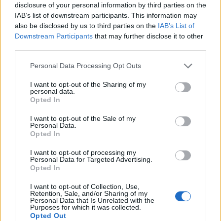
disclosure of your personal information by third parties on the
IAB’s list of downstream participants. This information may
also be disclosed by us to third parties on the
IAB’s List of
Downstream Participants
that may further disclose it to other
Info
Yhteistyössä
third parties.
Tietoa meistä
Kesä!
Personal Data Processing Opt Outs
Tietosuojalauseke
Jocka
Lähetä uutisvinkki
Tyyliniekka
I want to opt-out of the Sharing of my
personal data.
Mediatiedot
Päivän Lehti
Opted In
RSS-ohje
RSS
I want to opt-out of the Sale of my
Personal Data.
Lifestyle
Viihde
Opted In
Matkailu
Viihdeuutiset
I want to opt-out of processing my
Fitness
StaraTV
Personal Data for Targeted Advertising.
Lifestyle
Autot
Opted In
Terveys
Digi
I want to opt-out of Collection, Use,
Ruoka
Pelit
Retention, Sale, and/or Sharing of my
Koti & Asuminen
Elokuvat
Personal Data that Is Unrelated with the
Purposes for which it was collected.
Some
Opted Out