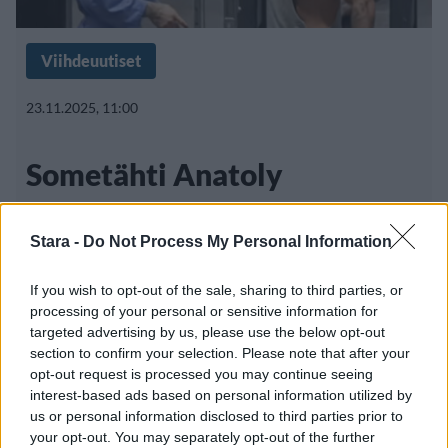
Viihdeuutiset
23.11.2025, 11:00
Sometähti Anatoly
tunnistettiin kuntosalilla –
Stara -
Do Not Process My Personal Information
vatsalihakset paljastuivat
If you wish to opt-out of the sale, sharing to third parties, or
processing of your personal or sensitive information for
targeted advertising by us, please use the below opt-out
Sosiaalisen median tunnetuin painonnostaja,
section to confirm your selection. Please note that after your
ukrainalainen Volodymyr ”Anatoly”
opt-out request is processed you may continue seeing
interest-based ads based on personal information utilized by
Shmondenko on tullut
us or personal information disclosed to third parties prior to
your opt-out. You may separately opt-out of the further