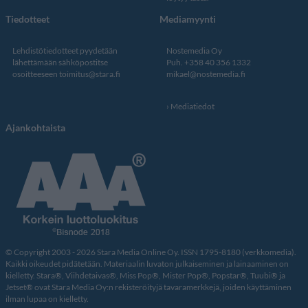
Tiedotteet
Mediamyynti
Lehdistötiedotteet pyydetään
Nostemedia Oy
lähettämään sähköpostitse
Puh. +358 40 356 1332
osoitteeseen
toimitus@stara.fi
mikael@nostemedia.fi
Mediatiedot
Ajankohtaista
© Copyright 2003 - 2026 Stara Media Online Oy. ISSN 1795-8180 (verkkomedia).
Kaikki oikeudet pidätetään. Materiaalin luvaton julkaiseminen ja lainaaminen on
kielletty. Stara®, Viihdetaivas®, Miss Pop®, Mister Pop®, Popstar®, Tuubi® ja
Jetset® ovat Stara Media Oy:n rekisteröityjä tavaramerkkejä, joiden käyttäminen
ilman lupaa on kielletty.