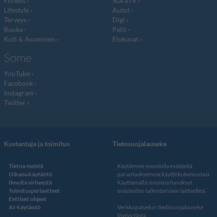
Fitness
StaraTV
Lifestyle
Autot
Terveys
Digi
Ruoka
Pelit
Koti & Asuminen
Elokuvat
Some
YouTube
Facebook
Instagram
Twitter
Kustantaja ja toimitus
Tietosuojalauseke
Tietoa meistä
Käytämme sivustolla evästeitä
Oikaisukäytäntö
parantaaksemme käyttökokemustasi.
Ilmoita virheestä
Käyttämällä sivustoa hyväksyt
Toimitusperiaatteet
evästeiden tallentamisen laitteellesi.
Eettiset ohjeet
AI-käytäntö
Verkkopalvelun
tiedosuojalauseke
löytyy tästä
.