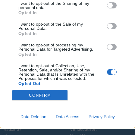
I want to opt-out of the Sharing of my
Tukkanuottasilla pitkään olleet
personal data.
Opted In
amerikkalaiset räppärit Yo Gotti ja Young
I want to opt-out of the Sale of my
Dolph
Personal Data.
Opted In
I want to opt-out of processing my
Personal Data for Targeted Advertising.
Opted In
I want to opt-out of Collection, Use,
Info
Yhteistyössä
Retention, Sale, and/or Sharing of my
Personal Data that Is Unrelated with the
Tietoa meistä
Kesä!
Purposes for which it was collected.
Opted Out
Tietosuojalauseke
Jocka
Lähetä uutisvinkki
Tyyliniekka
CONFIRM
Mediatiedot
Päivän Lehti
RSS-ohje
RSS
Data Deletion
Data Access
Privacy Policy
Lifestyle
Viihde
Matkailu
Viihdeuutiset