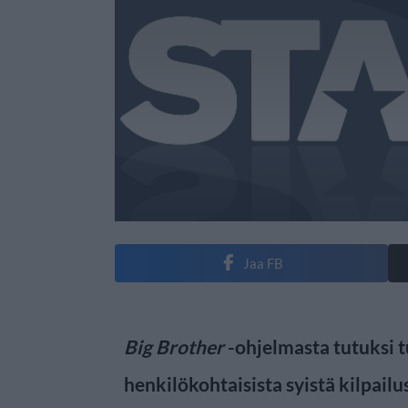
Jaa FB
Big Brother
-ohjelmasta tutuksi t
henkilökohtaisista syistä kilpail