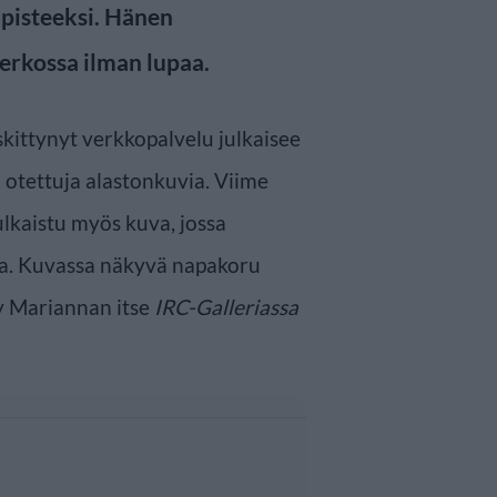
pisteeksi. Hänen
erkossa ilman lupaa.
kittynyt verkkopalvelu julkaisee
 otettuja alastonkuvia. Viime
lkaistu myös kuva, jossa
a. Kuvassa näkyvä napakoru
yy Mariannan itse
IRC-Galleriassa