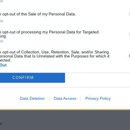
In
o opt-out of the Sale of my Personal Data.
In
tään
IRC-Gallerian
sivuillaan
to opt-out of processing my Personal Data for Targeted
ing.
In
ella
tästä linkistä
. Alastonkuvasta
o opt-out of Collection, Use, Retention, Sale, and/or Sharing
ersonal Data that Is Unrelated with the Purposes for which it
lected.
Out
ksi lähteeksi
klikkaamalla tästä
ja
CONFIRM
a lisää tähän artikkeliin
en tai laajemmin samasta
Data Deletion
Data Access
Privacy Policy
mme.
et