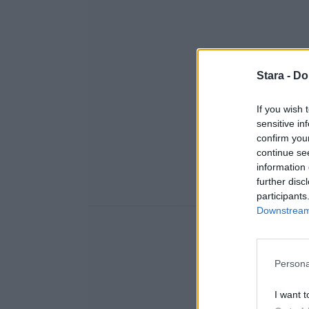
Stara -
Do
If you wish 
sensitive in
confirm you
continue se
information 
further disc
participants
Downstream 
Persona
I want t