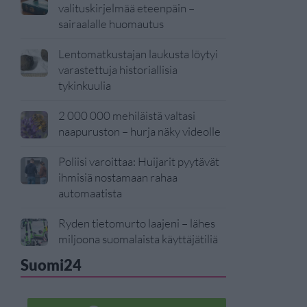
valituskirjelmää eteenpäin –
sairaalalle huomautus
Lentomatkustajan laukusta löytyi
varastettuja historiallisia
tykinkuulia
2 000 000 mehiläistä valtasi
naapuruston – hurja näky videolle
Poliisi varoittaa: Huijarit pyytävät
ihmisiä nostamaan rahaa
automaatista
Ryden tietomurto laajeni – lähes
miljoona suomalaista käyttäjätiliä
Suomi24