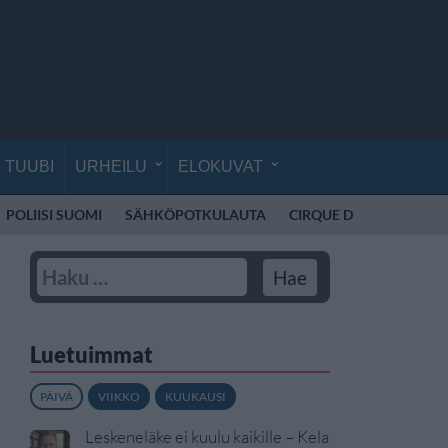
TUUBI
URHEILU
ELOKUVAT
POLIISI SUOMI
SÄHKÖPOTKULAUTA
CIRQUE DU SOLEIL
K
Luetuimmat
PÄIVÄ
VIIKKO
KUUKAUSI
Leskeneläke ei kuulu kaikille – Kela