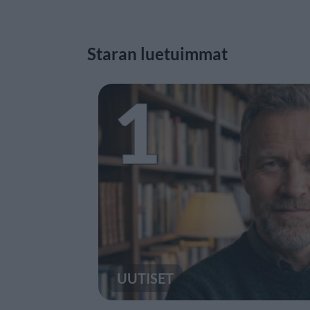
Staran luetuimmat
1
UUTISET