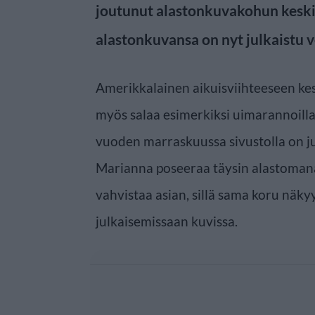
joutunut alastonkuvakohun keski
alastonkuvansa on nyt julkaistu v
Amerikkalainen aikuisviihteeseen kes
myös salaa esimerkiksi uimarannoilla
vuoden marraskuussa sivustolla on ju
Marianna poseeraa täysin alastoman
vahvistaa asian, sillä sama koru näk
julkaisemissaan kuvissa.