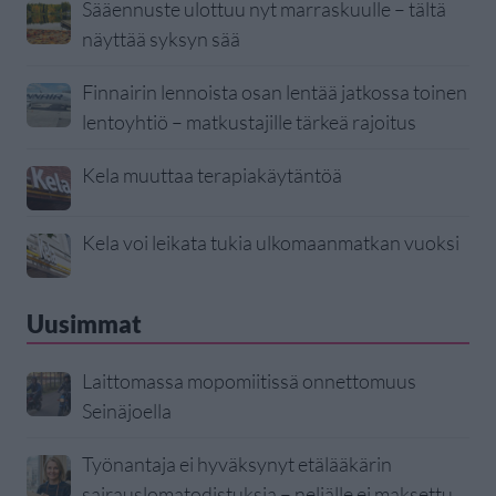
Sääennuste ulottuu nyt marraskuulle – tältä
näyttää syksyn sää
Finnairin lennoista osan lentää jatkossa toinen
lentoyhtiö – matkustajille tärkeä rajoitus
Kela muuttaa terapiakäytäntöä
Kela voi leikata tukia ulkomaanmatkan vuoksi
Uusimmat
Laittomassa mopomiitissä onnettomuus
Seinäjoella
Työnantaja ei hyväksynyt etälääkärin
sairauslomatodistuksia – neljälle ei maksettu