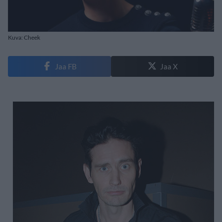
Kuva: Cheek
Jaa FB
Jaa X