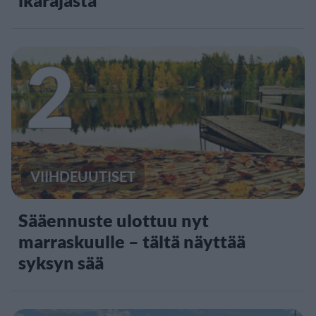
2
VIIHDEUUTISET
Sääennuste ulottuu nyt
marraskuulle – tältä näyttää
syksyn sää