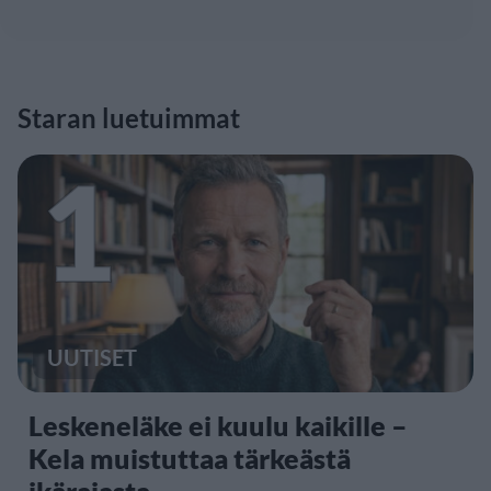
Staran luetuimmat
1
UUTISET
Leskeneläke ei kuulu kaikille –
Kela muistuttaa tärkeästä
ikärajasta