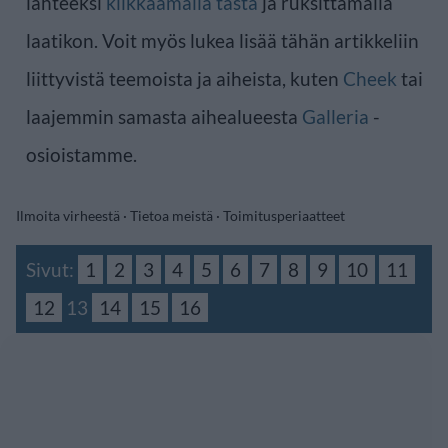
lähteeksi
klikkaamalla tästä
ja ruksittamalla
laatikon. Voit myös lukea lisää tähän artikkeliin
liittyvistä teemoista ja aiheista, kuten
Cheek
tai
laajemmin samasta aihealueesta
Galleria
-
osioistamme.
Ilmoita virheestä
·
Tietoa meistä
·
Toimitusperiaatteet
Sivut:
1
2
3
4
5
6
7
8
9
10
11
12
13
14
15
16