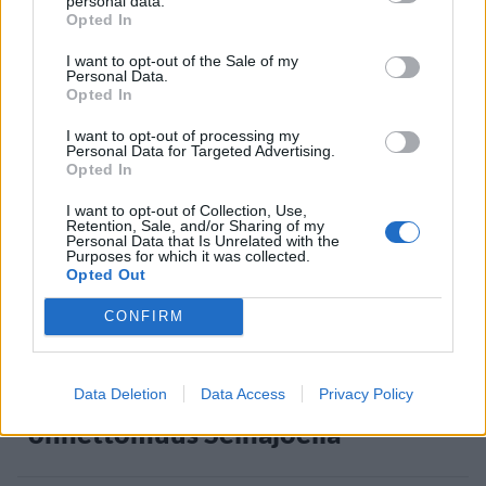
personal data.
Opted In
Kela voi leikata tukia
ulkomaanmatkan vuoksi
I want to opt-out of the Sale of my
Personal Data.
Opted In
I want to opt-out of processing my
Personal Data for Targeted Advertising.
Opted In
I want to opt-out of Collection, Use,
Retention, Sale, and/or Sharing of my
Personal Data that Is Unrelated with the
Purposes for which it was collected.
Opted Out
CONFIRM
UUTISET
Laittomassa mopomiitissä
Data Deletion
Data Access
Privacy Policy
onnettomuus Seinäjoella