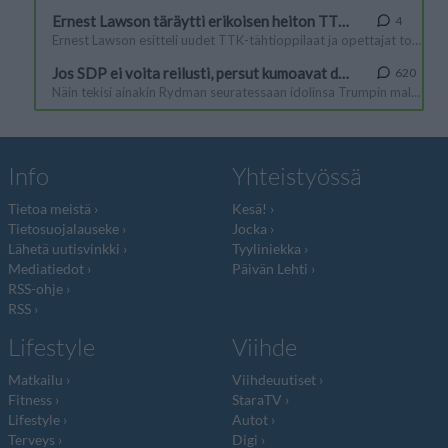
Info
Yhteistyössä
Tietoa meistä
Kesä!
Tietosuojalauseke
Jocka
Lähetä uutisvinkki
Tyyliniekka
Mediatiedot
Päivän Lehti
RSS-ohje
RSS
Lifestyle
Viihde
Matkailu
Viihdeuutiset
Fitness
StaraTV
Lifestyle
Autot
Terveys
Digi