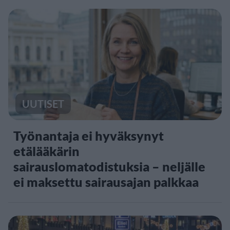
UUTISET
Työnantaja ei hyväksynyt
etälääkärin
sairauslomatodistuksia – neljälle
ei maksettu sairausajan palkkaa