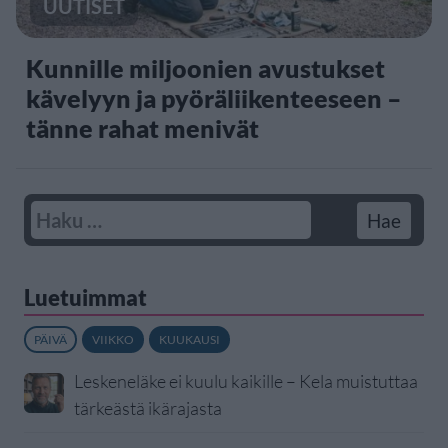
UUTISET
Kunnille miljoonien avustukset
kävelyyn ja pyöräliikenteeseen –
tänne rahat menivät
Luetuimmat
PÄIVÄ
VIIKKO
KUUKAUSI
Leskeneläke ei kuulu kaikille – Kela muistuttaa
tärkeästä ikärajasta