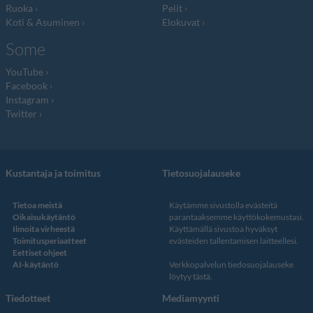
Ruoka
Pelit
Koti & Asuminen
Elokuvat
Some
YouTube
Facebook
Instagram
Twitter
Kustantaja ja toimitus
Tietosuojalauseke
Tietoa meistä
Käytämme sivustolla evästeitä
Oikaisukäytäntö
parantaaksemme käyttökokemustasi.
Ilmoita virheestä
Käyttämällä sivustoa hyväksyt
Toimitusperiaatteet
evästeiden tallentamisen laitteellesi.
Eettiset ohjeet
AI-käytäntö
Verkkopalvelun
tiedosuojalauseke
löytyy tästä
.
Tiedotteet
Mediamyynti