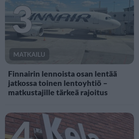
3
MATKAILU
Finnairin lennoista osan lentää
jatkossa toinen lentoyhtiö –
matkustajille tärkeä rajoitus
4