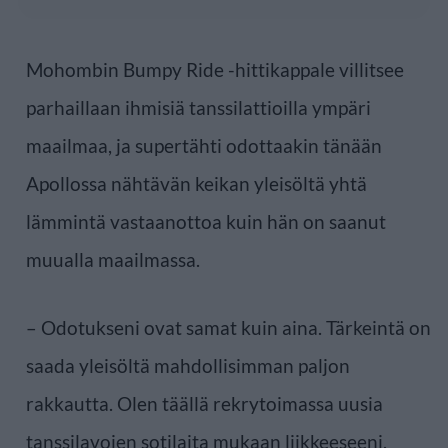
Mohombin Bumpy Ride -hittikappale villitsee
parhaillaan ihmisiä tanssilattioilla ympäri
maailmaa, ja supertähti odottaakin tänään
Apollossa nähtävän keikan yleisöltä yhtä
lämmintä vastaanottoa kuin hän on saanut
muualla maailmassa.
– Odotukseni ovat samat kuin aina. Tärkeintä on
saada yleisöltä mahdollisimman paljon
rakkautta. Olen täällä rekrytoimassa uusia
tanssilavojen sotilaita mukaan liikkeeseeni,