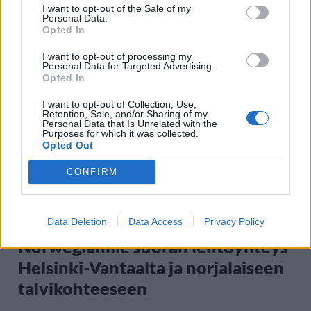
Hämeensillan patsaat puettiin
I want to opt-out of the Sale of my
Personal Data.
suomirockiin
Opted In
I want to opt-out of processing my
Personal Data for Targeted Advertising.
Opted In
I want to opt-out of Collection, Use,
Retention, Sale, and/or Sharing of my
Personal Data that Is Unrelated with the
Purposes for which it was collected.
Opted Out
CONFIRM
MATKAILU
Data Deletion
Data Access
Privacy Policy
Norwegianille suoran lentoyhteys
Helsinki-Vantaalta ja norjalaiseen
talvikohteeseen