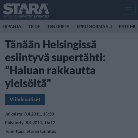
Men
ESPANJA
TEIDE
TENERIFFA
EPPU NORMAALI
PATE MU
Tänään Helsingissä
esiintyvä supertähti:
”Haluan rakkautta
yleisöltä”
Viihdeuutiset
Julkaistu: 8.4.2011, 15:30
Päivitetty: 8.4.2011, 16:12
Toimittaja:
Staran toimitus