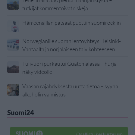
Teneriffalla 550 pientä maanjäristystä –
tutkijat kommentoivat riskejä
Hämeensillan patsaat puettiin suomirockiin
Norwegianille suoran lentoyhteys Helsinki-
Vantaalta ja norjalaiseen talvikohteeseen
Tulivuori purkautui Guatemalassa – hurja
näky videolle
Vaasan räjähdyksestä uutta tietoa – syynä
alkoholin valmistus
Suomi24