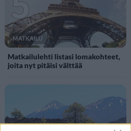
5
MATKAILU
Matkailulehti listasi lomakohteet,
joita nyt pitäisi välttää