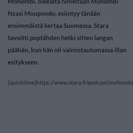
Mohombi, oikealta nimeltään Mohombi
Nzasi Moupondo, esiintyy tänään
ensimmäistä kertaa Suomessa. Stara
tavoitti poptähden hetki sitten langan
päähän, kun hän oli valmistautumassa illan
esitykseen.
[quicktime]https://www.stara.fi/podcast/mohombi