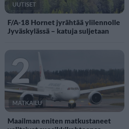
UUTISET
F/A-18 Hornet jyrähtää ylilennolle
Jyväskylässä – katuja suljetaan
2
MATKAILU
Maailman eniten matkustaneet