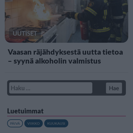
UUTISET
Vaasan räjähdyksestä uutta tietoa
– syynä alkoholin valmistus
Luetuimmat
PÄIVÄ
VIIKKO
KUUKAUSI