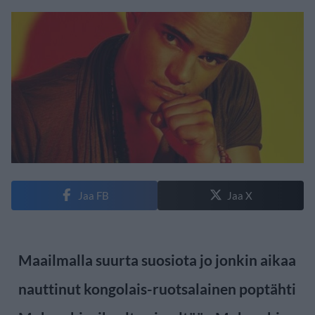
Jaa FB
Jaa X
Maailmalla suurta suosiota jo jonkin aikaa
nauttinut kongolais-ruotsalainen poptähti