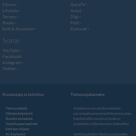
Fitness
StaraTV
Lifestyle
Autot
Terveys
Digi
Ruoka
Pelit
Koti & Asuminen
Elokuvat
Some
YouTube
Facebook
Instagram
Twitter
Kustantaja ja toimitus
Tietosuojalauseke
Tietoa meistä
Käytämme sivustolla evästeitä
Oikaisukäytäntö
parantaaksemme käyttökokemustasi.
Ilmoita virheestä
Käyttämällä sivustoa hyväksyt
Toimitusperiaatteet
evästeiden tallentamisen laitteellesi.
Eettiset ohjeet
AI-käytäntö
Verkkopalvelun
tiedosuojalauseke