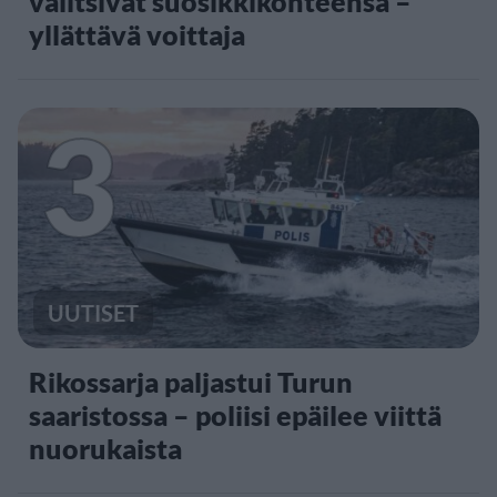
valitsivat suosikkikohteensa –
yllättävä voittaja
3
UUTISET
Rikossarja paljastui Turun
saaristossa – poliisi epäilee viittä
nuorukaista