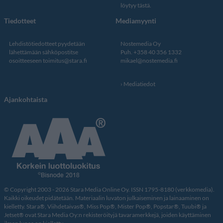
löytyy tästä
.
Tiedotteet
Mediamyynti
Lehdistötiedotteet pyydetään
Nostemedia Oy
lähettämään sähköpostitse
Puh. +358 40 356 1332
osoitteeseen
toimitus@stara.fi
mikael@nostemedia.fi
Mediatiedot
Ajankohtaista
© Copyright 2003 - 2026 Stara Media Online Oy. ISSN 1795-8180 (verkkomedia).
Kaikki oikeudet pidätetään. Materiaalin luvaton julkaiseminen ja lainaaminen on
kielletty. Stara®, Viihdetaivas®, Miss Pop®, Mister Pop®, Popstar®, Tuubi® ja
Jetset® ovat Stara Media Oy:n rekisteröityjä tavaramerkkejä, joiden käyttäminen