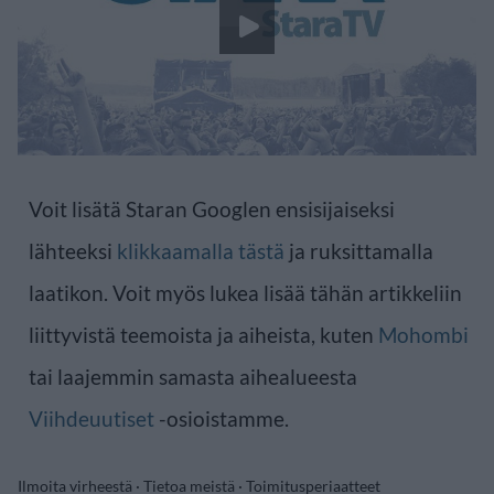
Voit lisätä Staran Googlen ensisijaiseksi
lähteeksi
klikkaamalla tästä
ja ruksittamalla
laatikon. Voit myös lukea lisää tähän artikkeliin
liittyvistä teemoista ja aiheista, kuten
Mohombi
tai laajemmin samasta aihealueesta
Viihdeuutiset
-osioistamme.
Ilmoita virheestä
·
Tietoa meistä
·
Toimitusperiaatteet