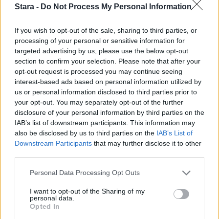
Stara -
Do Not Process My Personal Information
MATKAILU
If you wish to opt-out of the sale, sharing to third parties, or
Teneriffalla 550 pientä
processing of your personal or sensitive information for
targeted advertising by us, please use the below opt-out
maanjäristystä – tutkijat
section to confirm your selection. Please note that after your
kommentoivat riskejä
opt-out request is processed you may continue seeing
interest-based ads based on personal information utilized by
us or personal information disclosed to third parties prior to
your opt-out. You may separately opt-out of the further
disclosure of your personal information by third parties on the
IAB’s list of downstream participants. This information may
also be disclosed by us to third parties on the
IAB’s List of
Downstream Participants
that may further disclose it to other
third parties.
Personal Data Processing Opt Outs
I want to opt-out of the Sharing of my
VIIHDEUUTISET
personal data.
Opted In