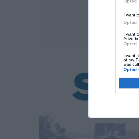
Opted 
I want t
Opted 
I want 
Advertis
Opted 
I want t
of my P
was col
Opted 