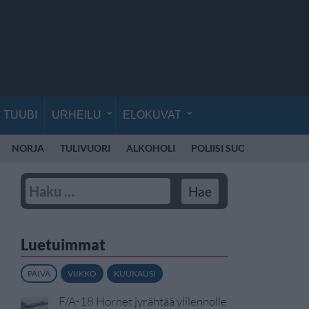
TUUBI
URHEILU
ELOKUVAT
NORJA
TULIVUORI
ALKOHOLI
POLIISI SUOMI
RÄJÄH
Luetuimmat
PÄIVÄ
VIIKKO
KUUKAUSI
F/A-18 Hornet jyrähtää ylilennolle