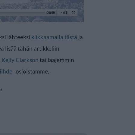
00:00
ksi lähteeksi
klikkaamalla tästä
ja
a lisää tähän artikkeliin
n
Kelly Clarkson
tai laajemmin
iihde
-osioistamme.
et