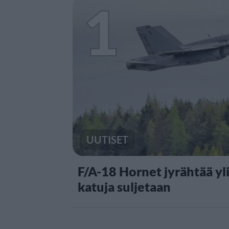
1
UUTISET
F/A-18 Hornet jyrähtää yl
katuja suljetaan