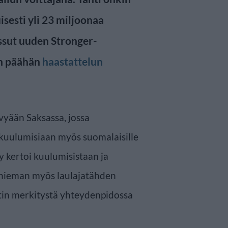
esti yli 23 miljoonaa
issut uuden Stronger-
an päähän
haastattelun
vyään Saksassa, jossa
a kuulumisiaan myös suomalaisille
y kertoi kuulumisistaan ja
in hieman myös laulajatähden
etin merkitystä yhteydenpidossa