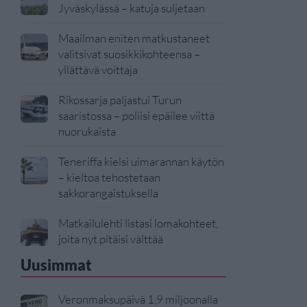
Jyväskylässä – katuja suljetaan
Maailman eniten matkustaneet
valitsivat suosikkikohteensa –
yllättävä voittaja
Rikossarja paljastui Turun
saaristossa – poliisi epäilee viittä
nuorukaista
Teneriffa kielsi uimarannan käytön
– kieltoa tehostetaan
sakkorangaistuksella
Matkailulehti listasi lomakohteet,
joita nyt pitäisi välttää
Uusimmat
Veronmaksupäivä 1,9 miljoonalla