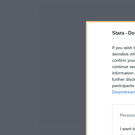
Stara -
Do
If you wish 
sensitive in
confirm you
continue se
information 
further disc
participants
Downstream 
Persona
I want t