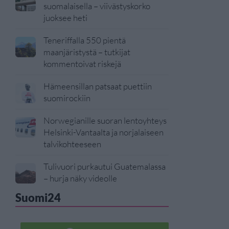
suomalaisella – viivästyskorko
juoksee heti
Teneriffalla 550 pientä
maanjäristystä – tutkijat
kommentoivat riskejä
Hämeensillan patsaat puettiin
suomirockiin
Norwegianille suoran lentoyhteys
Helsinki-Vantaalta ja norjalaiseen
talvikohteeseen
Tulivuori purkautui Guatemalassa
– hurja näky videolle
Suomi24