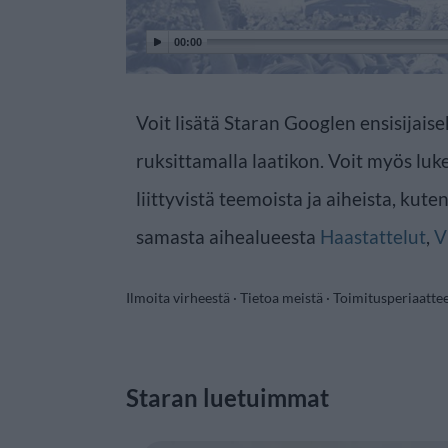
00:00
Voit lisätä Staran Googlen ensisijaise
ruksittamalla laatikon. Voit myös luke
liittyvistä teemoista ja aiheista, kute
samasta aihealueesta
Haastattelut
,
V
Ilmoita virheestä
·
Tietoa meistä
·
Toimitusperiaatte
Staran luetuimmat