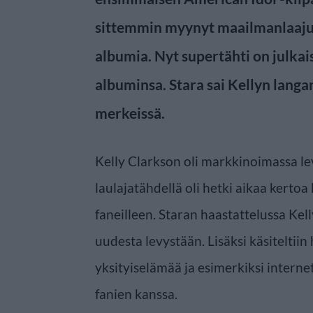
sittemmin myynyt maailmanlaajuis
albumia. Nyt supertähti on julka
albuminsa. Stara sai Kellyn lang
merkeissä.
Kelly Clarkson oli markkinoimassa le
laulajatähdellä oli hetki aikaa kerto
faneilleen. Staran haastattelussa Kell
uudesta levystään. Lisäksi käsitelti
yksityiselämää ja esimerkiksi intern
fanien kanssa.