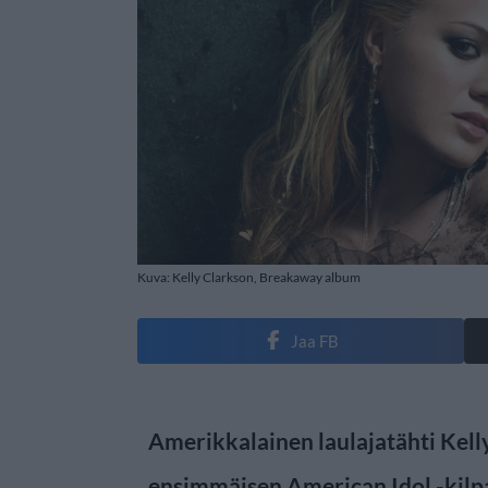
Kuva: Kelly Clarkson, Breakaway album
Jaa FB
Amerikkalainen laulajatähti Kelly
ensimmäisen American Idol -kilpa