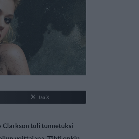
Jaa X
 Clarkson tuli tunnetuksi
ilun voittajana. Tähti onkin