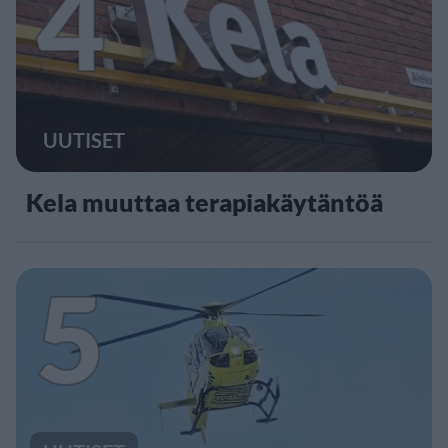
4
UUTISET
Kela muuttaa terapiakäytäntöä
5