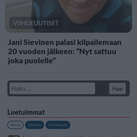
VIIHDEUUTISET
Jani Sievinen palasi kilpailemaan
20 vuoden jälkeen: ”Nyt sattuu
joka puolelle”
Luetuimmat
PÄIVÄ
VIIKKO
KUUKAUSI