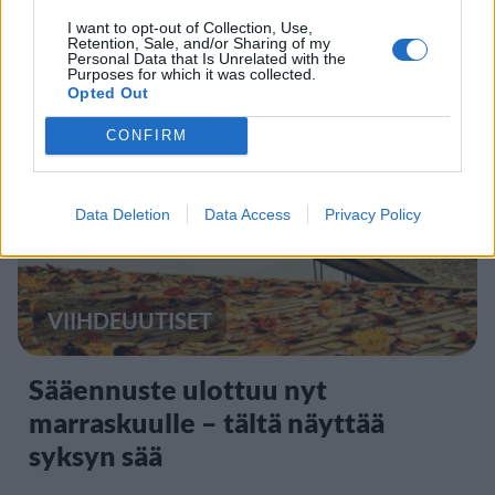
Kela muistuttaa tärkeästä
I want to opt-out of Collection, Use,
ikärajasta
Retention, Sale, and/or Sharing of my
Personal Data that Is Unrelated with the
Purposes for which it was collected.
Opted Out
2
CONFIRM
Data Deletion
Data Access
Privacy Policy
VIIHDEUUTISET
Sääennuste ulottuu nyt
marraskuulle – tältä näyttää
syksyn sää