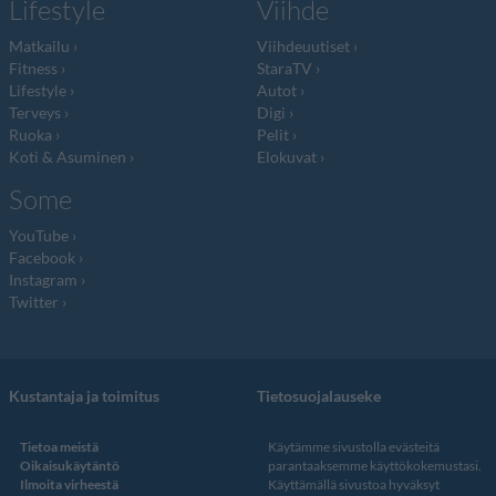
Lifestyle
Viihde
Matkailu
Viihdeuutiset
Fitness
StaraTV
Lifestyle
Autot
Terveys
Digi
Ruoka
Pelit
Koti & Asuminen
Elokuvat
Some
YouTube
Facebook
Instagram
Twitter
Kustantaja ja toimitus
Tietosuojalauseke
Tietoa meistä
Käytämme sivustolla evästeitä
Oikaisukäytäntö
parantaaksemme käyttökokemustasi.
Ilmoita virheestä
Käyttämällä sivustoa hyväksyt