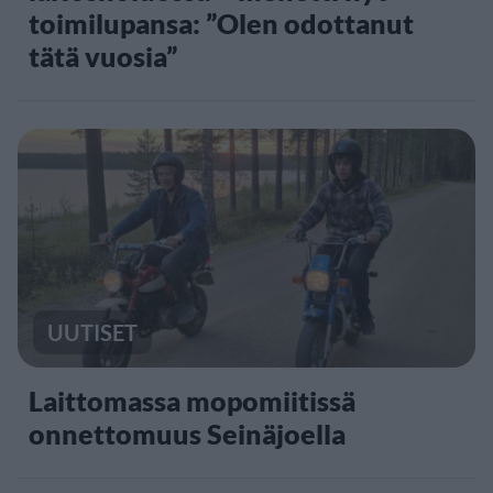
toimilupansa: ”Olen odottanut
tätä vuosia”
UUTISET
Laittomassa mopomiitissä
onnettomuus Seinäjoella