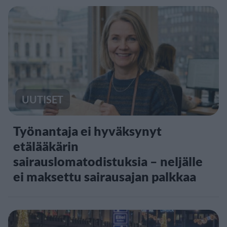
UUTISET
Työnantaja ei hyväksynyt
etälääkärin
sairauslomatodistuksia – neljälle
ei maksettu sairausajan palkkaa