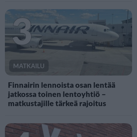
3
MATKAILU
Finnairin lennoista osan lentää
jatkossa toinen lentoyhtiö –
matkustajille tärkeä rajoitus