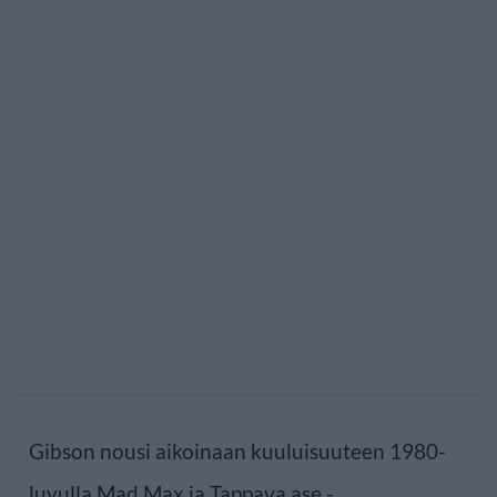
Gibson nousi aikoinaan kuuluisuuteen 1980-
luvulla Mad Max ja Tappava ase -