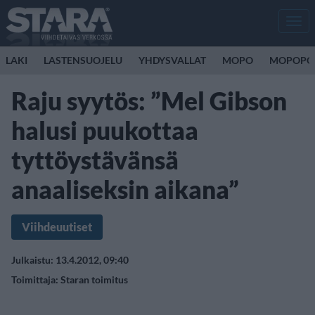
Men
LAKI
LASTENSUOJELU
YHDYSVALLAT
MOPO
MOPOPO
Raju syytös: ”Mel Gibson
halusi puukottaa
tyttöystävänsä
anaaliseksin aikana”
Viihdeuutiset
Julkaistu: 13.4.2012, 09:40
Toimittaja:
Staran toimitus