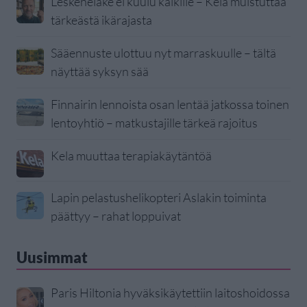
Leskeneläke ei kuulu kaikille – Kela muistuttaa
tärkeästä ikärajasta
Sääennuste ulottuu nyt marraskuulle – tältä
näyttää syksyn sää
Finnairin lennoista osan lentää jatkossa toinen
lentoyhtiö – matkustajille tärkeä rajoitus
Kela muuttaa terapiakäytäntöä
Lapin pelastushelikopteri Aslakin toiminta
päättyy – rahat loppuivat
Uusimmat
Paris Hiltonia hyväksikäytettiin laitoshoidossa