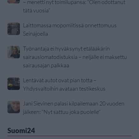
– menetti nyt toimilupansa: ”Olen odottanut
tätä vuosia”
Laittomassa mopomiitissä onnettomuus
Seinäjoella
Työnantaja ei hyväksynyt etälääkärin
sairauslomatodistuksia – neljälle ei maksettu
sairausajan palkkaa
Lentävät autot ovat pian totta –
Yhdysvaltoihin avataan testikeskus
Jani Sievinen palasi kilpailemaan 20 vuoden
jälkeen: ”Nyt sattuu joka puolelle”
Suomi24