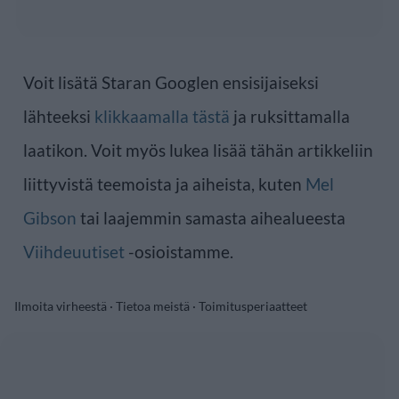
Voit lisätä Staran Googlen ensisijaiseksi
lähteeksi
klikkaamalla tästä
ja ruksittamalla
laatikon. Voit myös lukea lisää tähän artikkeliin
liittyvistä teemoista ja aiheista, kuten
Mel
Gibson
tai laajemmin samasta aihealueesta
Viihdeuutiset
-osioistamme.
Ilmoita virheestä
·
Tietoa meistä
·
Toimitusperiaatteet