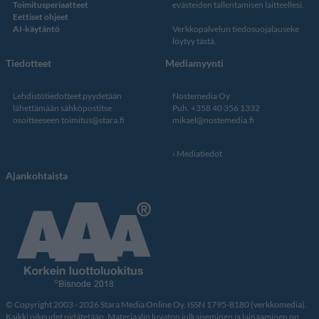
Toimitusperiaatteet
evästeiden tallentamisen laitteellesi.
Eettiset ohjeet
AI-käytäntö
Verkkopalvelun
tiedosuojalauseke
löytyy tästä
.
Tiedotteet
Mediamyynti
Lehdistötiedotteet pyydetään
Nostemedia Oy
lähettämään sähköpostitse
Puh. +358 40 356 1332
osoitteeseen
toimitus@stara.fi
mikael@nostemedia.fi
Mediatiedot
Ajankohtaista
© Copyright 2003 - 2026 Stara Media Online Oy. ISSN 1795-8180 (verkkomedia).
Kaikki oikeudet pidätetään. Materiaalin luvaton julkaiseminen ja lainaaminen on