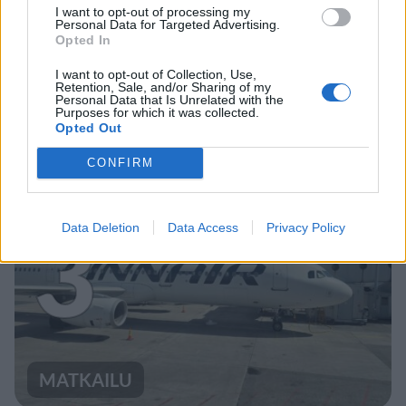
UUTISET
I want to opt-out of processing my
Personal Data for Targeted Advertising.
Opted In
Työnantaja ei hyväksynyt
I want to opt-out of Collection, Use,
Retention, Sale, and/or Sharing of my
etälääkärin
Personal Data that Is Unrelated with the
Purposes for which it was collected.
sairauslomatodistuksia – neljälle
Opted Out
ei maksettu sairausajan palkkaa
CONFIRM
3
Data Deletion
Data Access
Privacy Policy
MATKAILU