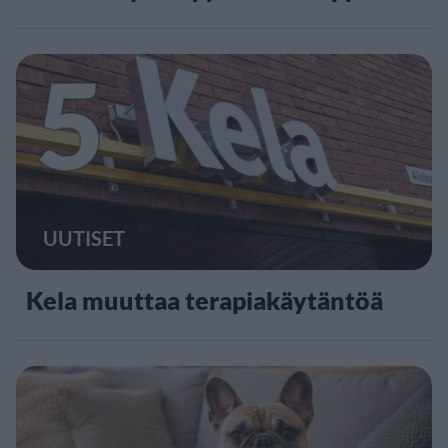
5
UUTISET
Kela muuttaa terapiakäytäntöä