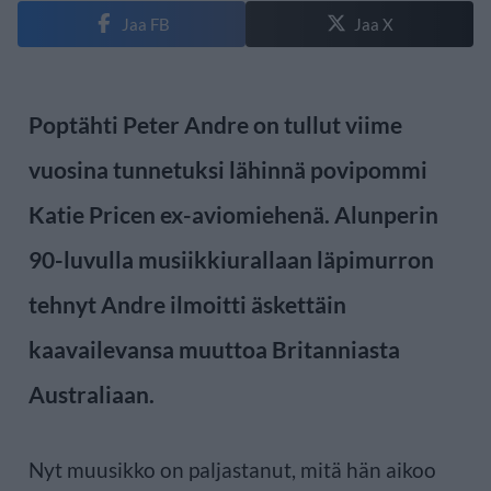
Jaa FB
Jaa X
Poptähti Peter Andre on tullut viime
vuosina tunnetuksi lähinnä povipommi
Katie Pricen ex-aviomiehenä. Alunperin
90-luvulla musiikkiurallaan läpimurron
tehnyt Andre ilmoitti äskettäin
kaavailevansa muuttoa Britanniasta
Australiaan.
Nyt muusikko on paljastanut, mitä hän aikoo