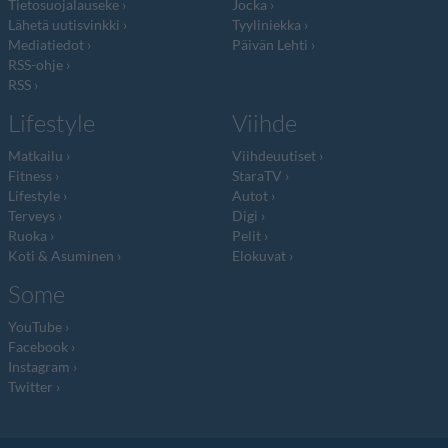
Tietosuojalauseke
Jocka
Lähetä uutisvinkki
Tyyliniekka
Mediatiedot
Päivän Lehti
RSS-ohje
RSS
Lifestyle
Viihde
Matkailu
Viihdeuutiset
Fitness
StaraTV
Lifestyle
Autot
Terveys
Digi
Ruoka
Pelit
Koti & Asuminen
Elokuvat
Some
YouTube
Facebook
Instagram
Twitter