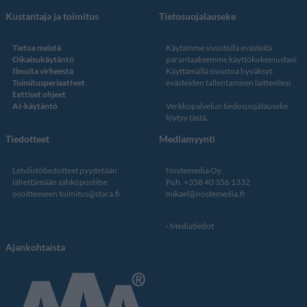
Kustantaja ja toimitus
Tietosuojalauseke
Tietoa meistä
Käytämme sivustolla evästeitä
Oikaisukäytäntö
parantaaksemme käyttökokemustasi.
Ilmoita virheestä
Käyttämällä sivustoa hyväksyt
Toimitusperiaatteet
evästeiden tallentamisen laitteellesi.
Eettiset ohjeet
AI-käytäntö
Verkkopalvelun
tiedosuojalauseke
löytyy tästä
.
Tiedotteet
Mediamyynti
Lehdistötiedotteet pyydetään
Nostemedia Oy
lähettämään sähköpostitse
Puh. +358 40 356 1332
osoitteeseen
toimitus@stara.fi
mikael@nostemedia.fi
Mediatiedot
Ajankohtaista