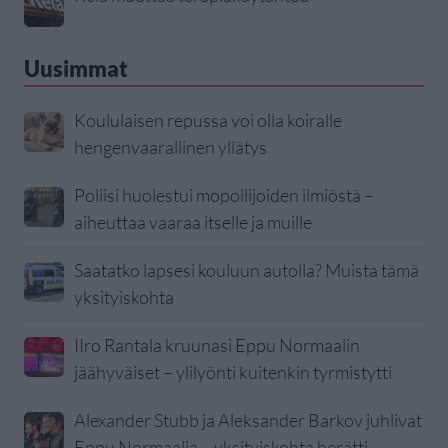
Uusimmat
Koululaisen repussa voi olla koiralle
hengenvaarallinen yllätys
Poliisi huolestui mopoilijoiden ilmiöstä –
aiheuttaa vaaraa itselle ja muille
Saatatko lapsesi kouluun autolla? Muista tämä
yksityiskohta
IIro Rantala kruunasi Eppu Normaalin
jäähyväiset – ylilyönti kuitenkin tyrmistytti
Alexander Stubb ja Aleksander Barkov juhlivat
Eppu Normaalia – yksityiskohta herätti