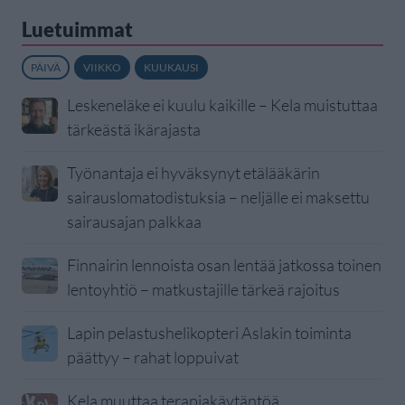
Luetuimmat
PÄIVÄ
VIIKKO
KUUKAUSI
Leskeneläke ei kuulu kaikille – Kela muistuttaa
tärkeästä ikärajasta
Työnantaja ei hyväksynyt etälääkärin
sairauslomatodistuksia – neljälle ei maksettu
sairausajan palkkaa
Finnairin lennoista osan lentää jatkossa toinen
lentoyhtiö – matkustajille tärkeä rajoitus
Lapin pelastushelikopteri Aslakin toiminta
päättyy – rahat loppuivat
Kela muuttaa terapiakäytäntöä