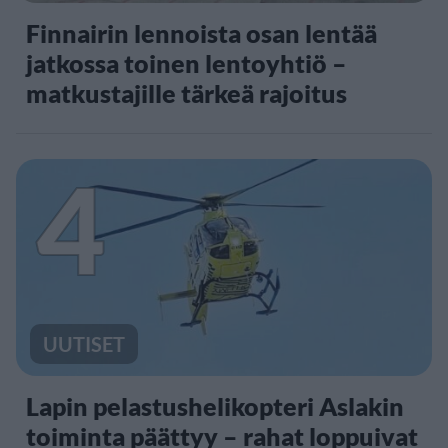
Finnairin lennoista osan lentää
jatkossa toinen lentoyhtiö –
matkustajille tärkeä rajoitus
4
UUTISET
Lapin pelastushelikopteri Aslakin
toiminta päättyy – rahat loppuivat