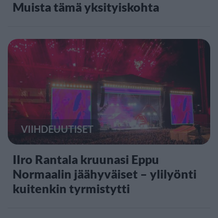
Muista tämä yksityiskohta
VIIHDEUUTISET
IIro Rantala kruunasi Eppu
Normaalin jäähyväiset – ylilyönti
kuitenkin tyrmistytti