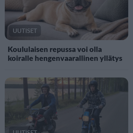
UUTISET
Koululaisen repussa voi olla
koiralle hengenvaarallinen yllätys
UUTISET