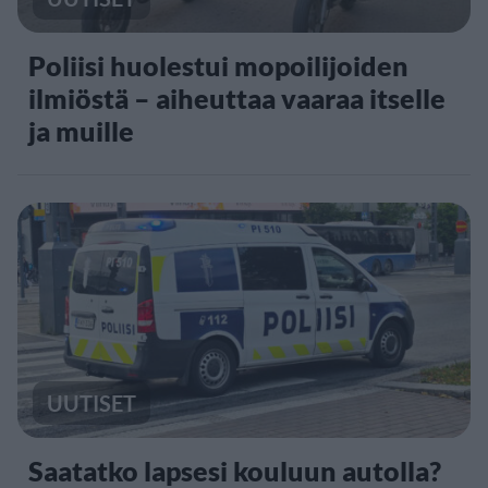
Poliisi huolestui mopoilijoiden
ilmiöstä – aiheuttaa vaaraa itselle
ja muille
UUTISET
Saatatko lapsesi kouluun autolla?