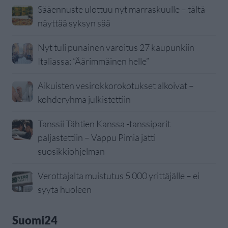
Sääennuste ulottuu nyt marraskuulle – tältä
näyttää syksyn sää
Nyt tuli punainen varoitus 27 kaupunkiin
Italiassa: ”Äärimmäinen helle”
Aikuisten vesirokkorokotukset alkoivat –
kohderyhmä julkistettiin
Tanssii Tähtien Kanssa -tanssiparit
paljastettiin – Vappu Pimiä jätti
suosikkiohjelman
Verottajalta muistutus 5 000 yrittäjälle – ei
syytä huoleen
Suomi24