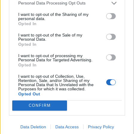
Personal Data Processing Opt Outs
MATKAILU
I want to opt-out of the Sharing of my
personal data.
Maailman eniten matkustaneet
Opted In
valitsivat suosikkikohteensa –
I want to opt-out of the Sale of my
Personal Data.
yllättävä voittaja
Opted In
I want to opt-out of processing my
Personal Data for Targeted Advertising.
2
Opted In
I want to opt-out of Collection, Use,
Retention, Sale, and/or Sharing of my
Personal Data that Is Unrelated with the
Purposes for which it was collected.
Opted Out
CONFIRM
UUTISET
Data Deletion
Data Access
Privacy Policy