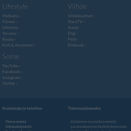
Lifestyle
Viihde
Matkailu
Viihdeuutiset
Fitness
StaraTV
Lifestyle
Autot
Terveys
Digi
Ruoka
Pelit
Koti & Asuminen
Elokuvat
Some
YouTube
Facebook
Instagram
Twitter
Kustantaja ja toimitus
Tietosuojalauseke
Tietoa meistä
Käytämme sivustolla evästeitä
Oikaisukäytäntö
parantaaksemme käyttökokemustasi.