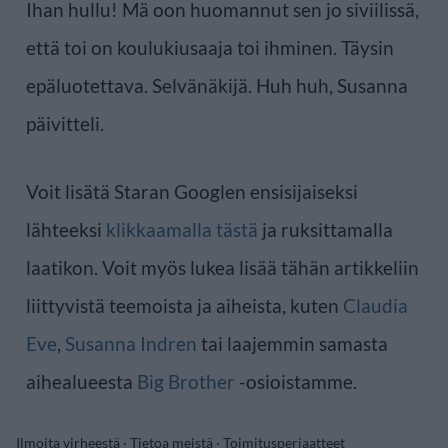
Ihan hullu! Mä oon huomannut sen jo siviilissä,
että toi on koulukiusaaja toi ihminen. Täysin
epäluotettava. Selvänäkijä. Huh huh, Susanna
päivitteli.
Voit lisätä Staran Googlen ensisijaiseksi
lähteeksi
klikkaamalla tästä
ja ruksittamalla
laatikon. Voit myös lukea lisää tähän artikkeliin
liittyvistä teemoista ja aiheista, kuten
Claudia
Eve
,
Susanna Indren
tai laajemmin samasta
aihealueesta
Big Brother
-osioistamme.
Ilmoita virheestä
·
Tietoa meistä
·
Toimitusperiaatteet