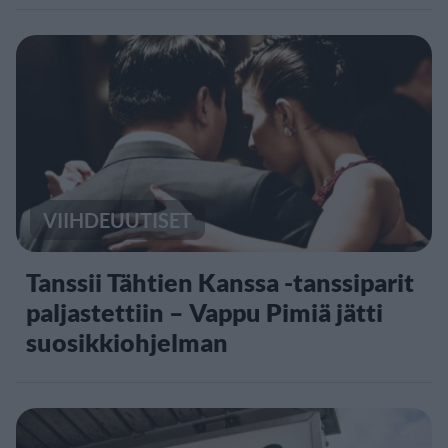
VIIHDEUUTISET
Tanssii Tähtien Kanssa -tanssiparit
paljastettiin – Vappu Pimiä jätti
suosikkiohjelman