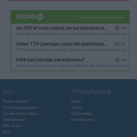
Info
Yhteistyössä
Tietoa meistä
Kesä!
Tietosuojalauseke
Jocka
Lähetä uutisvinkki
Tyyliniekka
Mediatiedot
Päivän Lehti
RSS-ohje
RSS