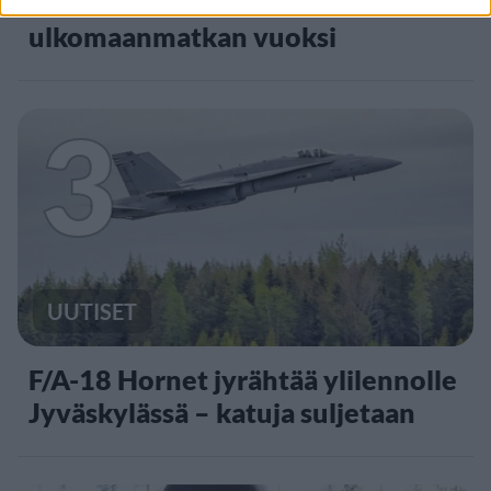
Kela voi leikata tukia
ulkomaanmatkan vuoksi
3
UUTISET
F/A-18 Hornet jyrähtää ylilennolle
Jyväskylässä – katuja suljetaan