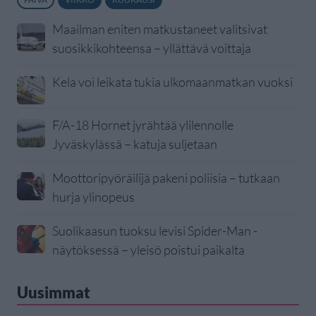
Maailman eniten matkustaneet valitsivat
suosikkikohteensa – yllättävä voittaja
Kela voi leikata tukia ulkomaanmatkan vuoksi
F/A-18 Hornet jyrähtää ylilennolle
Jyväskylässä – katuja suljetaan
Moottoripyöräilijä pakeni poliisia – tutkaan
hurja ylinopeus
Suolikaasun tuoksu levisi Spider-Man -
näytöksessä – yleisö poistui paikalta
Uusimmat