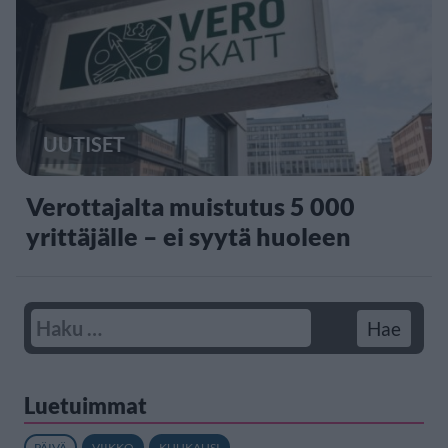
UUTISET
Verottajalta muistutus 5 000
yrittäjälle – ei syytä huoleen
Luetuimmat
PÄIVÄ
VIIKKO
KUUKAUSI