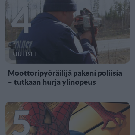
4
UUTISET
Moottoripyöräilijä pakeni poliisia
– tutkaan hurja ylinopeus
5