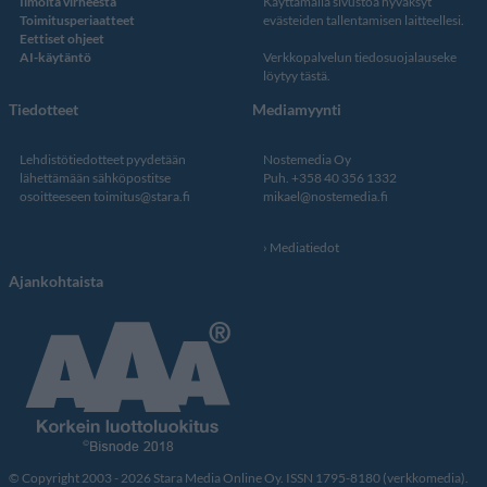
Ilmoita virheestä
Käyttämällä sivustoa hyväksyt
Toimitusperiaatteet
evästeiden tallentamisen laitteellesi.
Eettiset ohjeet
AI-käytäntö
Verkkopalvelun
tiedosuojalauseke
löytyy tästä
.
Tiedotteet
Mediamyynti
Lehdistötiedotteet pyydetään
Nostemedia Oy
lähettämään sähköpostitse
Puh. +358 40 356 1332
osoitteeseen
toimitus@stara.fi
mikael@nostemedia.fi
Mediatiedot
Ajankohtaista
© Copyright 2003 - 2026 Stara Media Online Oy. ISSN 1795-8180 (verkkomedia).