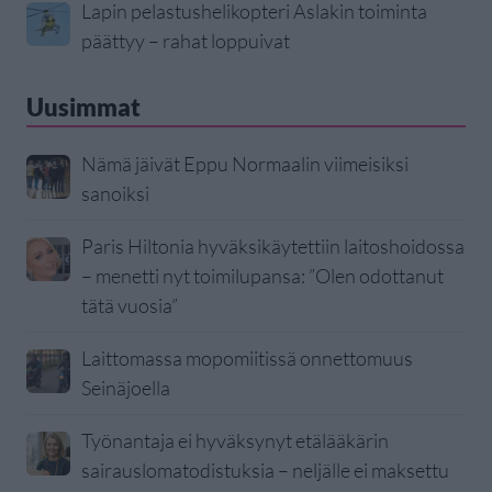
Lapin pelastushelikopteri Aslakin toiminta
päättyy – rahat loppuivat
Uusimmat
Nämä jäivät Eppu Normaalin viimeisiksi
sanoiksi
Paris Hiltonia hyväksikäytettiin laitoshoidossa
– menetti nyt toimilupansa: ”Olen odottanut
tätä vuosia”
Laittomassa mopomiitissä onnettomuus
Seinäjoella
Työnantaja ei hyväksynyt etälääkärin
sairauslomatodistuksia – neljälle ei maksettu