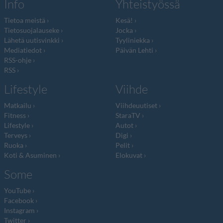
Info
Yhteistyössä
Tietoa meistä
Kesä!
Tietosuojalauseke
Jocka
Lähetä uutisvinkki
Tyyliniekka
Mediatiedot
Päivän Lehti
RSS-ohje
RSS
Lifestyle
Viihde
Matkailu
Viihdeuutiset
Fitness
StaraTV
Lifestyle
Autot
Terveys
Digi
Ruoka
Pelit
Koti & Asuminen
Elokuvat
Some
YouTube
Facebook
Instagram
Twitter