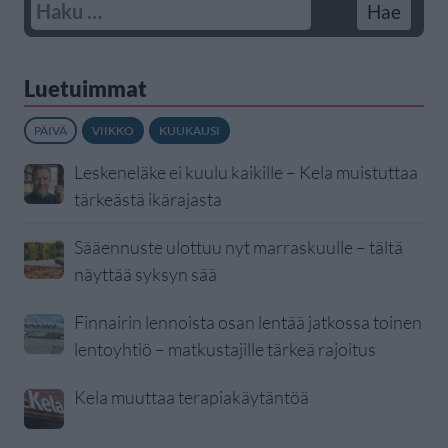
Luetuimmat
PÄIVÄ
VIIKKO
KUUKAUSI
Leskeneläke ei kuulu kaikille – Kela muistuttaa
tärkeästä ikärajasta
Sääennuste ulottuu nyt marraskuulle – tältä
näyttää syksyn sää
Finnairin lennoista osan lentää jatkossa toinen
lentoyhtiö – matkustajille tärkeä rajoitus
Kela muuttaa terapiakäytäntöä