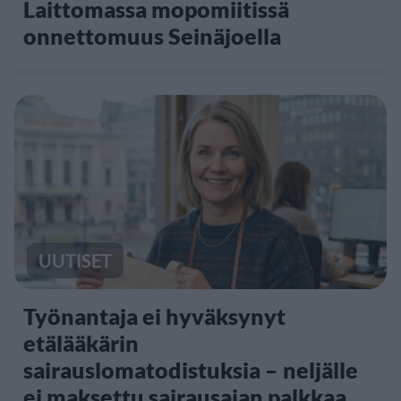
Laittomassa mopomiitissä
onnettomuus Seinäjoella
UUTISET
Työnantaja ei hyväksynyt
etälääkärin
sairauslomatodistuksia – neljälle
ei maksettu sairausajan palkkaa