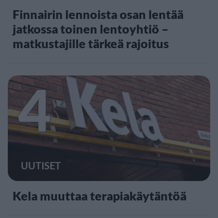
Finnairin lennoista osan lentää
jatkossa toinen lentoyhtiö –
matkustajille tärkeä rajoitus
4
UUTISET
Kela muuttaa terapiakäytäntöä