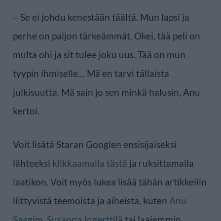
– Se ei johdu kenestään täältä. Mun lapsi ja
perhe on paljon tärkeämmät. Okei, tää peli on
multa ohi ja sit tulee joku uus. Tää on mun
tyypin ihmiselle… Mä en tarvi tällaista
julkisuutta. Mä sain jo sen minkä halusin, Anu
kertoi.
Voit lisätä Staran Googlen ensisijaiseksi
lähteeksi
klikkaamalla tästä
ja ruksittamalla
laatikon. Voit myös lukea lisää tähän artikkeliin
liittyvistä teemoista ja aiheista, kuten
Anu
Saagim
,
Susanna Ingerttilä
tai laajemmin