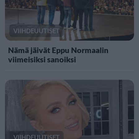
VIIHDEUUTISET
Nämä jäivät Eppu Normaalin
viimeisiksi sanoiksi
VIIHDEUUTISET