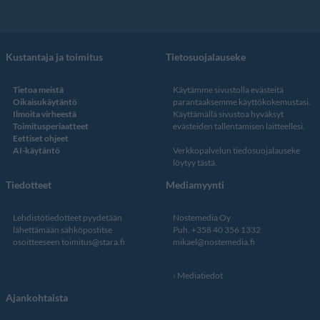
Kustantaja ja toimitus
Tietosuojalauseke
Tietoa meistä
Käytämme sivustolla evästeitä
Oikaisukäytäntö
parantaaksemme käyttökokemustasi.
Ilmoita virheestä
Käyttämällä sivustoa hyväksyt
Toimitusperiaatteet
evästeiden tallentamisen laitteellesi.
Eettiset ohjeet
AI-käytäntö
Verkkopalvelun
tiedosuojalauseke
löytyy tästä
.
Tiedotteet
Mediamyynti
Lehdistötiedotteet pyydetään
Nostemedia Oy
lähettämään sähköpostitse
Puh. +358 40 356 1332
osoitteeseen
toimitus@stara.fi
mikael@nostemedia.fi
Mediatiedot
Ajankohtaista