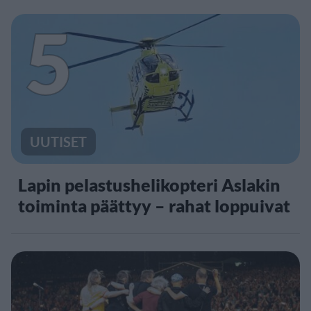
5
UUTISET
Lapin pelastushelikopteri Aslakin
toiminta päättyy – rahat loppuivat