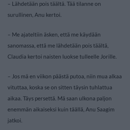
– Lähdetään pois täältä. Tää tilanne on
surullinen, Anu kertoi.
– Me ajateltiin äsken, että me käydään
sanomassa, että me lähdetään pois täältä,
Claudia kertoi naisten luokse tulleelle Jorille.
– Jos mä en viikon päästä putoa, niin mua alkaa
vituttaa, koska se on sitten täysin tuhlattua
aikaa. Täys persettä. Mä saan ulkona paljon
enemmän aikaiseksi kuin täällä, Anu Saagim
jatkoi.