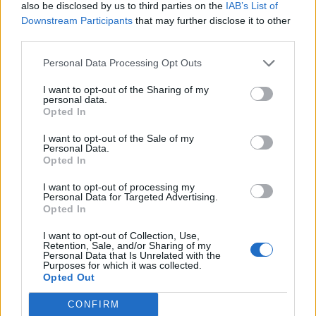
1
also be disclosed by us to third parties on the
IAB’s List of
Downstream Participants
that may further disclose it to other
third parties.
Personal Data Processing Opt Outs
UUTISET
I want to opt-out of the Sharing of my
personal data.
Opted In
Leskeneläke ei kuulu kaikille –
I want to opt-out of the Sale of my
Kela muistuttaa tärkeästä
Personal Data.
Opted In
ikärajasta
I want to opt-out of processing my
Personal Data for Targeted Advertising.
Opted In
2
I want to opt-out of Collection, Use,
Retention, Sale, and/or Sharing of my
Personal Data that Is Unrelated with the
Purposes for which it was collected.
Opted Out
CONFIRM