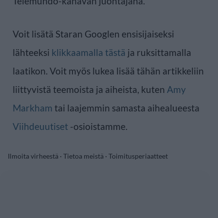
Telemundo-kanavan juontajana.
Voit lisätä Staran Googlen ensisijaiseksi
lähteeksi
klikkaamalla tästä
ja ruksittamalla
laatikon. Voit myös lukea lisää tähän artikkeliin
liittyvistä teemoista ja aiheista, kuten
Amy
Markham
tai laajemmin samasta aihealueesta
Viihdeuutiset
-osioistamme.
Ilmoita virheestä
·
Tietoa meistä
·
Toimitusperiaatteet