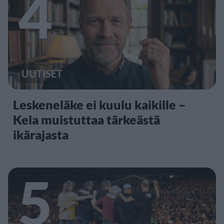
4
UUTISET
Leskeneläke ei kuulu kaikille –
Kela muistuttaa tärkeästä
ikärajasta
5