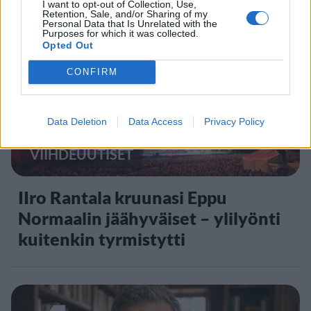
I want to opt-out of Collection, Use,
Retention, Sale, and/or Sharing of my
Personal Data that Is Unrelated with the
3
Purposes for which it was collected.
Opted Out
CONFIRM
Data Deletion
Data Access
Privacy Policy
VIIHDEUUTISET
IIro Rantala kruunasi Eppu
Normaalin jäähyväiset – ylilyönti
kuitenkin tyrmistytti