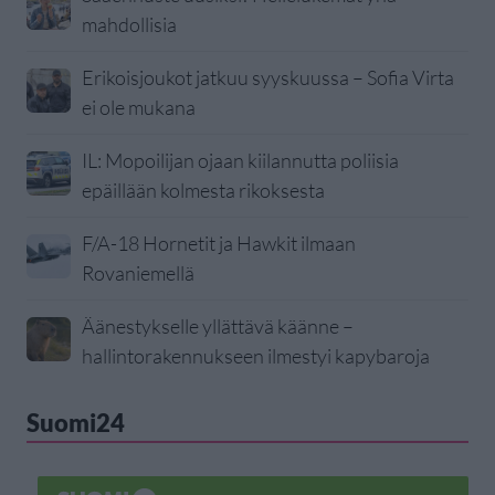
mahdollisia
Erikoisjoukot jatkuu syyskuussa – Sofia Virta
ei ole mukana
IL: Mopoilijan ojaan kiilannutta poliisia
epäillään kolmesta rikoksesta
F/A-18 Hornetit ja Hawkit ilmaan
Rovaniemellä
Äänestykselle yllättävä käänne –
hallintorakennukseen ilmestyi kapybaroja
Suomi24