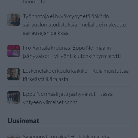
huomiota
Työnantaja ei hyväksynyt etälääkärin
sairauslomatodistuksia – neljälle ei maksettu
sairausajan palkkaa
IIro Rantala kruunasi Eppu Normaalin
jäähyväiset – ylilyönti kuitenkin tyrmistytti
Leskeneläke ei kuulu kaikille – Kela muistuttaa
tärkeästä ikärajasta
Eppu Normaali jätti jäähyväiset – tässä
yhtyeen viimeiset sanat
Uusimmat
Sääennuste uusiksi! Hellelukemat yhä