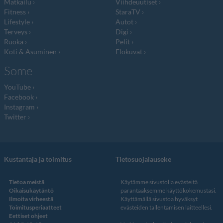
Matkailu
Viihdeuutiset
Fitness
StaraTV
Lifestyle
Autot
Terveys
Digi
Ruoka
Pelit
Koti & Asuminen
Elokuvat
Some
YouTube
Facebook
Instagram
Twitter
Kustantaja ja toimitus
Tietosuojalauseke
Tietoa meistä
Käytämme sivustolla evästeitä
Oikaisukäytäntö
parantaaksemme käyttökokemustasi.
Ilmoita virheestä
Käyttämällä sivustoa hyväksyt
Toimitusperiaatteet
evästeiden tallentamisen laitteellesi.
Eettiset ohjeet