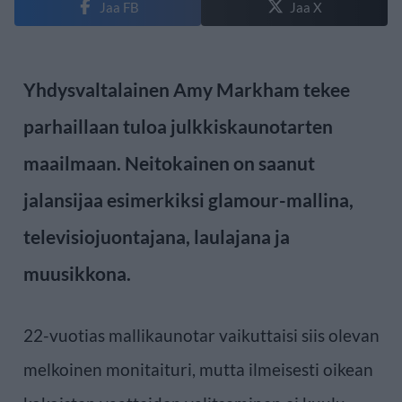
Jaa FB
Jaa X
Yhdysvaltalainen Amy Markham tekee
parhaillaan tuloa julkkiskaunotarten
maailmaan. Neitokainen on saanut
jalansijaa esimerkiksi glamour-mallina,
televisiojuontajana, laulajana ja
muusikkona.
22-vuotias mallikaunotar vaikuttaisi siis olevan
melkoinen monitaituri, mutta ilmeisesti oikean