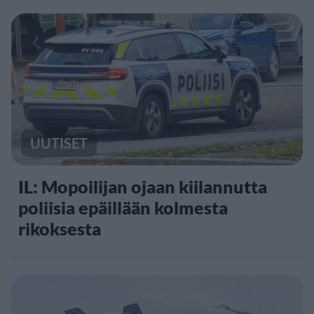
UUTISET
IL: Mopoilijan ojaan kiilannutta
poliisia epäillään kolmesta
rikoksesta