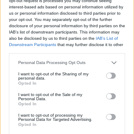
opt-out request is processed you may continue seeing
yksityiskohta herätti huomiota
interest-based ads based on personal information utilized by
us or personal information disclosed to third parties prior to
your opt-out. You may separately opt-out of the further
disclosure of your personal information by third parties on the
2
IAB’s list of downstream participants. This information may
also be disclosed by us to third parties on the
IAB’s List of
Downstream Participants
that may further disclose it to other
third parties.
Personal Data Processing Opt Outs
I want to opt-out of the Sharing of my
personal data.
UUTISET
Opted In
I want to opt-out of the Sale of my
Työnantaja ei hyväksynyt
Personal Data.
Opted In
etälääkärin
sairauslomatodistuksia – neljälle
I want to opt-out of processing my
Personal Data for Targeted Advertising.
ei maksettu sairausajan palkkaa
Opted In