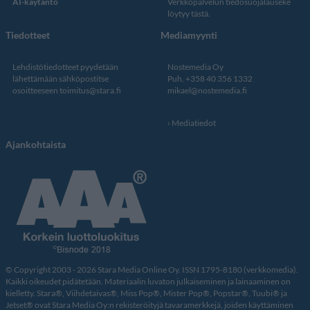
AI-käytäntö
Verkkopalvelun
tiedosuojalauseke
löytyy tästä
.
Tiedotteet
Mediamyynti
Lehdistötiedotteet pyydetään
Nostemedia Oy
lähettämään sähköpostitse
Puh. +358 40 356 1332
osoitteeseen
toimitus@stara.fi
mikael@nostemedia.fi
Mediatiedot
Ajankohtaista
© Copyright 2003 - 2026 Stara Media Online Oy. ISSN 1795-8180 (verkkomedia).
Kaikki oikeudet pidätetään. Materiaalin luvaton julkaiseminen ja lainaaminen on
kielletty. Stara®, Viihdetaivas®, Miss Pop®, Mister Pop®, Popstar®, Tuubi® ja
Jetset® ovat Stara Media Oy:n rekisteröityjä tavaramerkkejä, joiden käyttäminen