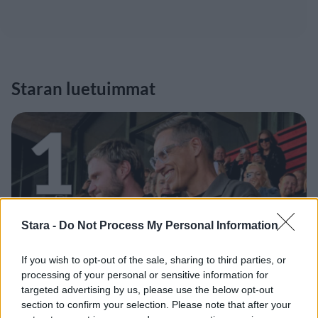
Staran luetuimmat
1
Stara -
Do Not Process My Personal Information
VIIHDEUUTISET
If you wish to opt-out of the sale, sharing to third parties, or
processing of your personal or sensitive information for
Alexander Stubb ja Aleksander
targeted advertising by us, please use the below opt-out
Barkov juhlivat Eppu Normaalia –
section to confirm your selection. Please note that after your