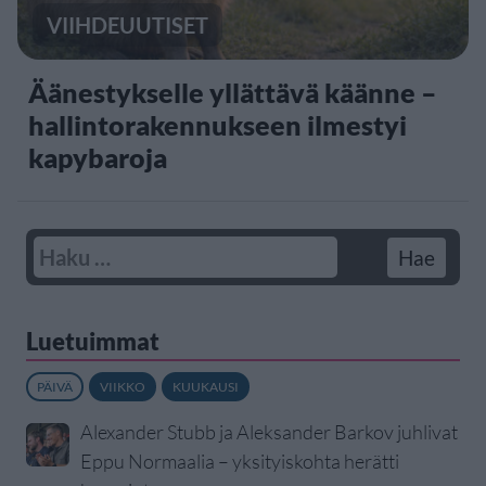
VIIHDEUUTISET
Äänestykselle yllättävä käänne –
hallintorakennukseen ilmestyi
kapybaroja
Luetuimmat
PÄIVÄ
VIIKKO
KUUKAUSI
Alexander Stubb ja Aleksander Barkov juhlivat
Eppu Normaalia – yksityiskohta herätti