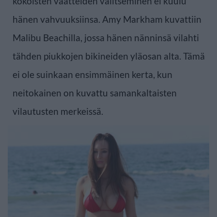
kokoisten vaatteiden valitseminen ei kuulu
hänen vahvuuksiinsa. Amy Markham kuvattiin
Malibu Beachilla, jossa hänen nänninsä vilahti
tähden piukkojen bikineiden yläosan alta. Tämä
ei ole suinkaan ensimmäinen kerta, kun
neitokainen on kuvattu samankaltaisten
vilautusten merkeissä.