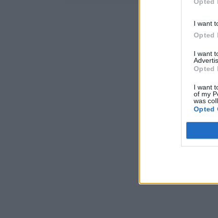
Opted 
I want t
Opted 
I want 
Advertis
Opted 
I want t
of my P
was col
Opted 