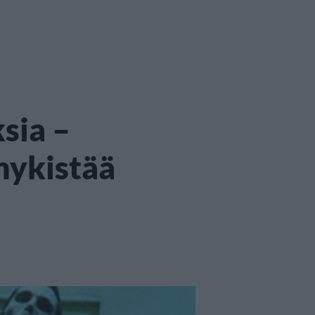
sia –
mykistää