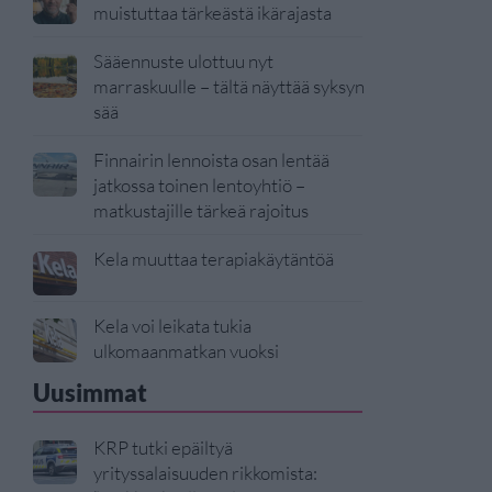
muistuttaa tärkeästä ikärajasta
Sääennuste ulottuu nyt
marraskuulle – tältä näyttää syksyn
sää
Finnairin lennoista osan lentää
jatkossa toinen lentoyhtiö –
matkustajille tärkeä rajoitus
Kela muuttaa terapiakäytäntöä
Kela voi leikata tukia
ulkomaanmatkan vuoksi
Uusimmat
KRP tutki epäiltyä
yrityssalaisuuden rikkomista: