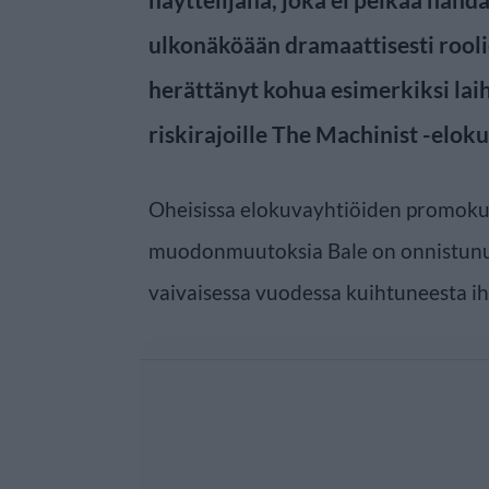
ulkonäköään dramaattisesti rooli
herättänyt kohua esimerkiksi lai
riskirajoille The Machinist -elok
Oheisissa elokuvayhtiöiden promoku
muodonmuutoksia Bale on onnistunu
vaivaisessa vuodessa kuihtuneesta ih