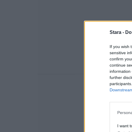
Stara -
Do
If you wish 
sensitive in
confirm you
continue se
information 
further disc
participants
Downstream 
Persona
I want t