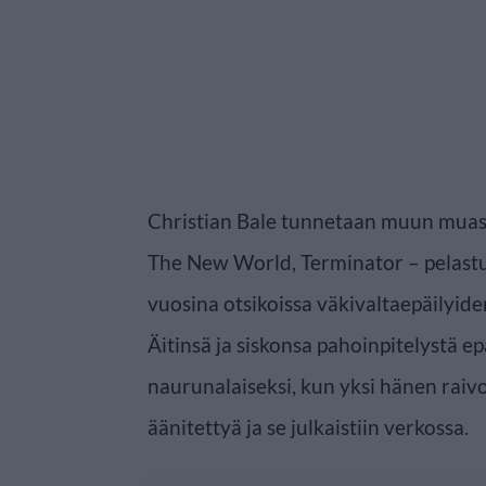
Christian Bale tunnetaan muun muas
The New World, Terminator – pelastus j
vuosina otsikoissa väkivaltaepäilyide
Äitinsä ja siskonsa pahoinpitelystä ep
naurunalaiseksi, kun yksi hänen raiv
äänitettyä ja se julkaistiin verkossa.