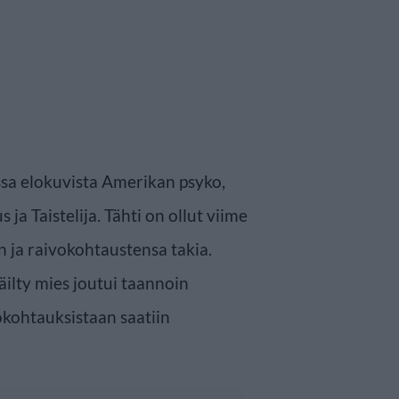
sa elokuvista Amerikan psyko,
a Taistelija. Tähti on ollut viime
n ja raivokohtaustensa takia.
äilty mies joutui taannoin
okohtauksistaan saatiin