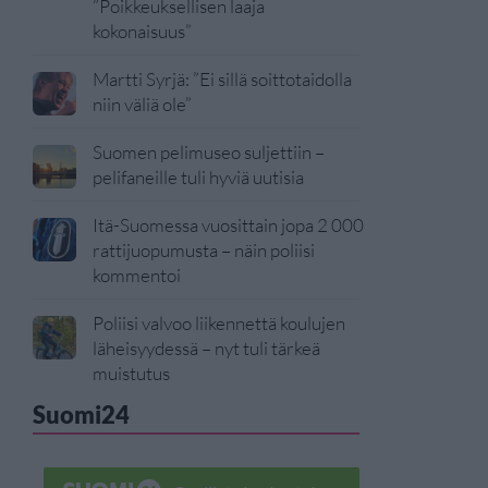
”Poikkeuksellisen laaja
kokonaisuus”
Martti Syrjä: ”Ei sillä soittotaidolla
niin väliä ole”
Suomen pelimuseo suljettiin –
pelifaneille tuli hyviä uutisia
Itä-Suomessa vuosittain jopa 2 000
rattijuopumusta – näin poliisi
kommentoi
Poliisi valvoo liikennettä koulujen
läheisyydessä – nyt tuli tärkeä
muistutus
Suomi24