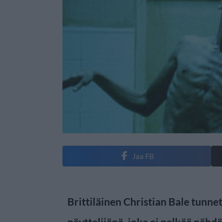
Jaa FB
Brittiläinen Christian Bale tunn
näyttelijänä, joka ei pelkää näh