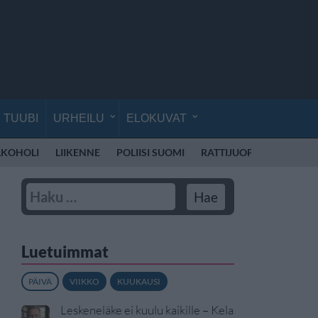
TUUBI
URHEILU
ELOKUVAT
LKOHOLI
LIIKENNE
POLIISI SUOMI
RATTIJUOPPO
KOULU
Luetuimmat
PÄIVÄ
VIIKKO
KUUKAUSI
Leskeneläke ei kuulu kaikille – Kela