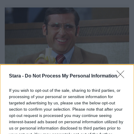
Stara -
Do Not Process My Personal Information
Viihdeuutiset
If you wish to opt-out of the sale, sharing to third parties, or
4.10.2018, 17:40
processing of your personal or sensitive information for
targeted advertising by us, please use the below opt-out
section to confirm your selection. Please note that after your
Christian Balen uskomaton
opt-out request is processed you may continue seeing
interest-based ads based on personal information utilized by
muodonmuutos – ei tunnista
us or personal information disclosed to third parties prior to