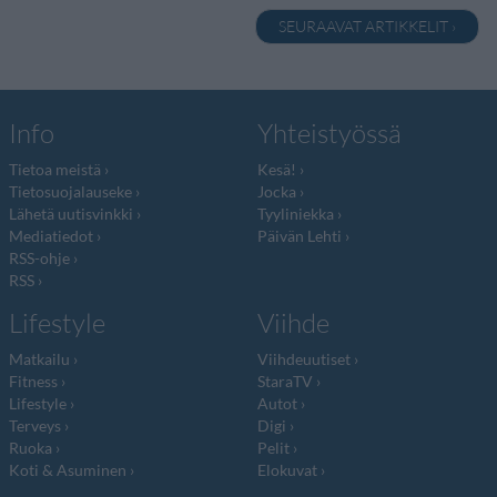
SEURAAVAT ARTIKKELIT ›
Info
Yhteistyössä
Tietoa meistä
Kesä!
Tietosuojalauseke
Jocka
Lähetä uutisvinkki
Tyyliniekka
Mediatiedot
Päivän Lehti
RSS-ohje
RSS
Lifestyle
Viihde
Matkailu
Viihdeuutiset
Fitness
StaraTV
Lifestyle
Autot
Terveys
Digi
Ruoka
Pelit
Koti & Asuminen
Elokuvat