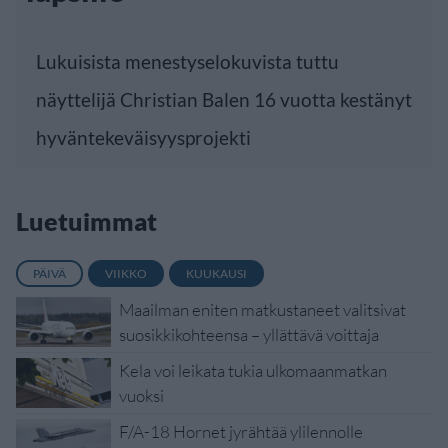
Lukuisista menestyselokuvista tuttu
näyttelijä Christian Balen 16 vuotta kestänyt
hyväntekeväisyysprojekti
Luetuimmat
PÄIVÄ
VIIKKO
KUUKAUSI
Maailman eniten matkustaneet valitsivat
suosikkikohteensa – yllättävä voittaja
Kela voi leikata tukia ulkomaanmatkan
vuoksi
F/A-18 Hornet jyrähtää ylilennolle