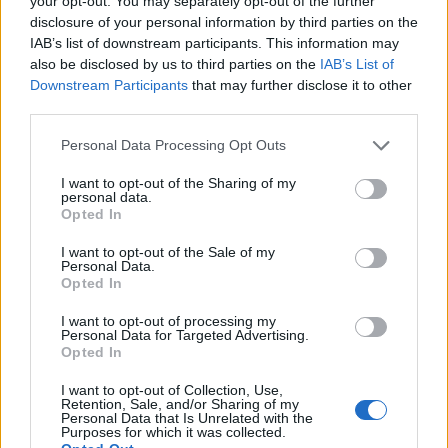
your opt-out. You may separately opt-out of the further
samaksi mieheksi!
disclosure of your personal information by third parties on the
IAB’s list of downstream participants. This information may
also be disclosed by us to third parties on the
IAB’s List of
Downstream Participants
that may further disclose it to other
third parties.
Personal Data Processing Opt Outs
I want to opt-out of the Sharing of my
personal data.
Opted In
I want to opt-out of the Sale of my
Personal Data.
Opted In
I want to opt-out of processing my
Viihdeuutiset
Personal Data for Targeted Advertising.
Opted In
23.10.2017, 21:00
I want to opt-out of Collection, Use,
Retention, Sale, and/or Sharing of my
Personal Data that Is Unrelated with the
Purposes for which it was collected.
Christian Bale: Heath Ledgeriä piti