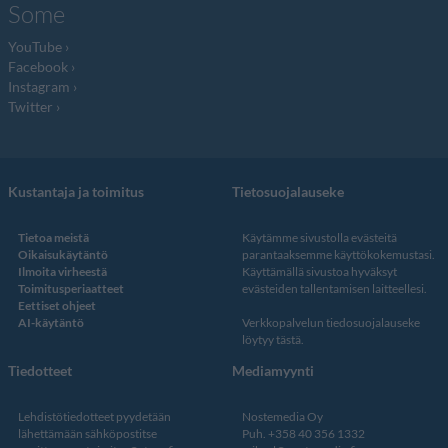
Some
YouTube
Facebook
Instagram
Twitter
Kustantaja ja toimitus
Tietosuojalauseke
Tietoa meistä
Käytämme sivustolla evästeitä
Oikaisukäytäntö
parantaaksemme käyttökokemustasi.
Ilmoita virheestä
Käyttämällä sivustoa hyväksyt
Toimitusperiaatteet
evästeiden tallentamisen laitteellesi.
Eettiset ohjeet
AI-käytäntö
Verkkopalvelun
tiedosuojalauseke
löytyy tästä
.
Tiedotteet
Mediamyynti
Lehdistötiedotteet pyydetään
Nostemedia Oy
lähettämään sähköpostitse
Puh. +358 40 356 1332