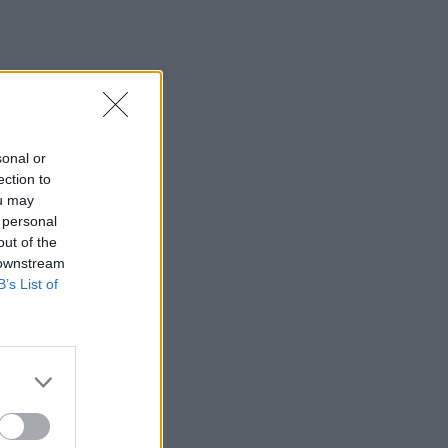
sonal or
ection to
ou may
 personal
out of the
 downstream
B’s List of