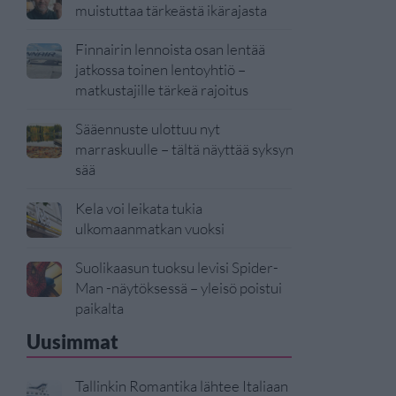
muistuttaa tärkeästä ikärajasta
Finnairin lennoista osan lentää
jatkossa toinen lentoyhtiö –
matkustajille tärkeä rajoitus
Sääennuste ulottuu nyt
marraskuulle – tältä näyttää syksyn
sää
Kela voi leikata tukia
ulkomaanmatkan vuoksi
Suolikaasun tuoksu levisi Spider-
Man -näytöksessä – yleisö poistui
paikalta
Uusimmat
Tallinkin Romantika lähtee Italiaan