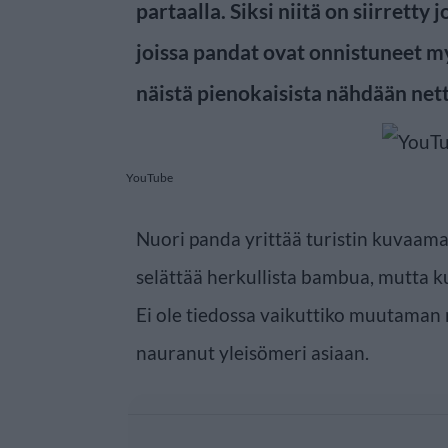
partaalla. Siksi niitä on siirretty
joissa pandat ovat onnistuneet m
näistä pienokaisista nähdään net
YouTube
Nuori panda yrittää turistin kuvaamal
selättää herkullista bambua, mutta k
Ei ole tiedossa vaikuttiko muutaman 
nauranut yleisömeri asiaan.