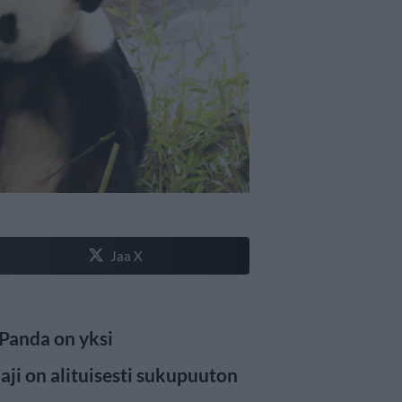
Jaa X
Panda on yksi
laji on alituisesti sukupuuton