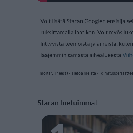
Voit lisätä Staran Googlen ensisijaise
ruksittamalla laatikon. Voit myös luke
liittyvistä teemoista ja aiheista, kute
laajemmin samasta aihealueesta
Viih
Ilmoita virheestä
·
Tietoa meistä
·
Toimitusperiaatte
Staran luetuimmat