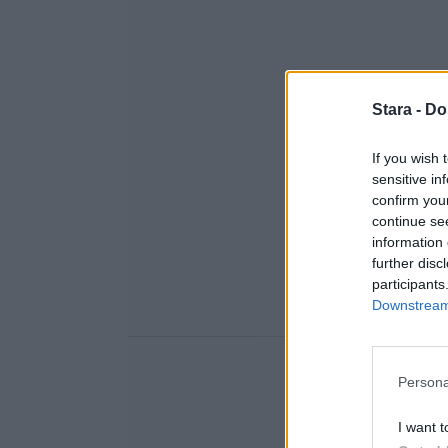
Stara -
Do
If you wish 
sensitive in
confirm you
continue se
information 
further disc
participants
Downstream 
Persona
I want t