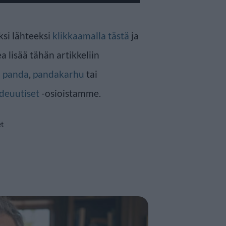
ksi lähteeksi
klikkaamalla tästä
ja
a lisää tähän artikkeliin
n
panda
,
pandakarhu
tai
deuutiset
-osioistamme.
et