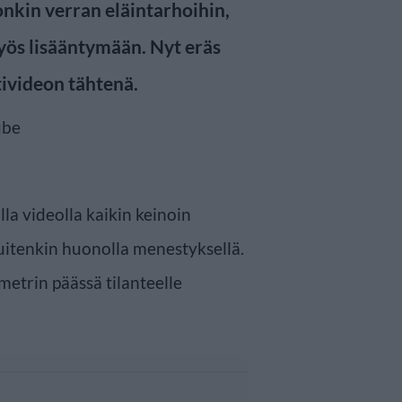
 jonkin verran eläintarhoihin,
yös lisääntymään. Nyt eräs
tivideon tähtenä.
la videolla kaikin keinoin
uitenkin huonolla menestyksellä.
metrin päässä tilanteelle