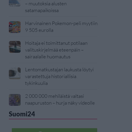
– muutoksia alusten
satamapaikoissa
Harvinainen Pokemon-peli myytiin
9 505 eurolla
Hoitaja ei toimittanut potilaan
valituskirjelmää eteenpäin –
sairaalalle huomautus
Lentomatkustajan laukusta löytyi
varastettuja historiallisia
tykinkuulia
2 000 000 mehiläistä valtasi
naapuruston – hurja näky videolle
Suomi24