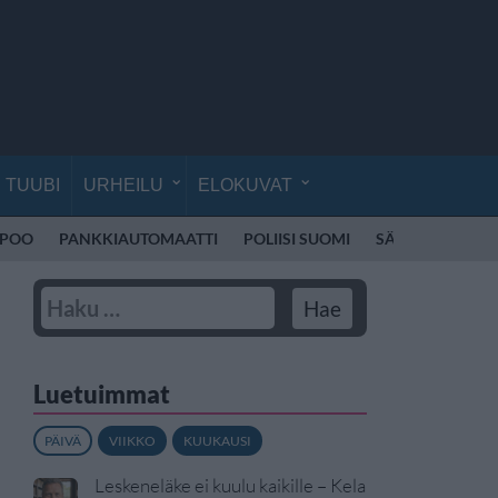
TUUBI
URHEILU
ELOKUVAT
SPOO
PANKKIAUTOMAATTI
POLIISI SUOMI
SÄHKÖPOTKUL
Luetuimmat
PÄIVÄ
VIIKKO
KUUKAUSI
Leskeneläke ei kuulu kaikille – Kela