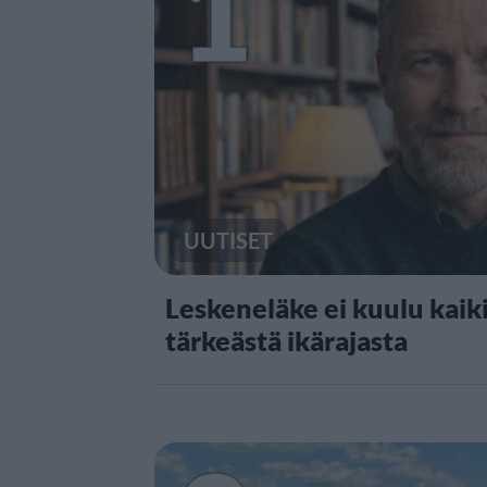
1
UUTISET
Leskeneläke ei kuulu kaiki
tärkeästä ikärajasta