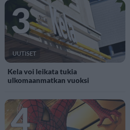
3
UUTISET
Kela voi leikata tukia
ulkomaanmatkan vuoksi
4