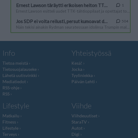
Info
Yhteistyössä
Tietoa meistä
Kesä!
Tietosuojalauseke
Jocka
Lähetä uutisvinkki
Tyyliniekka
Mediatiedot
Päivän Lehti
RSS-ohje
RSS
Lifestyle
Viihde
Matkailu
Viihdeuutiset
Fitness
StaraTV
Lifestyle
Autot
Terveys
Digi