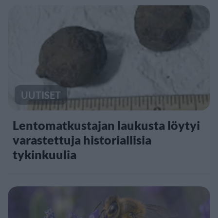
UUTISET
Lentomatkustajan laukusta löytyi
varastettuja historiallisia
tykinkuulia