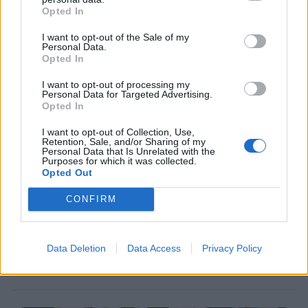
ikärajasta
Opted In
I want to opt-out of the Sale of my
Personal Data.
2
Opted In
I want to opt-out of processing my
Personal Data for Targeted Advertising.
Opted In
I want to opt-out of Collection, Use,
Retention, Sale, and/or Sharing of my
Personal Data that Is Unrelated with the
Purposes for which it was collected.
Opted Out
MATKAILU
CONFIRM
Finnairin lennoista osan lentää
jatkossa toinen lentoyhtiö –
Data Deletion
Data Access
Privacy Policy
matkustajille tärkeä rajoitus