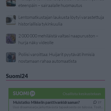
eteenpäin – sairaalalle huomautus
Lentomatkustajan laukusta löytyi varastettuja
historiallisia tykinkuulia
2 000 000 mehiläistä valtasi naapuruston –
hurja näky videolle
Poliisi varoittaa: Huijarit pyytävät ihmisiä
nostamaan rahaa automaatista
Suomi24