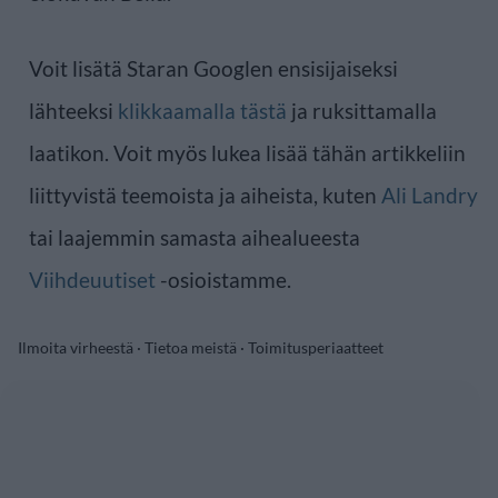
Voit lisätä Staran Googlen ensisijaiseksi
lähteeksi
klikkaamalla tästä
ja ruksittamalla
laatikon. Voit myös lukea lisää tähän artikkeliin
liittyvistä teemoista ja aiheista, kuten
Ali Landry
tai laajemmin samasta aihealueesta
Viihdeuutiset
-osioistamme.
Ilmoita virheestä
·
Tietoa meistä
·
Toimitusperiaatteet