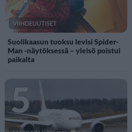
VIIHDEUUTISET
Suolikaasun tuoksu levisi Spider-
Man -näytöksessä – yleisö poistui
paikalta
5