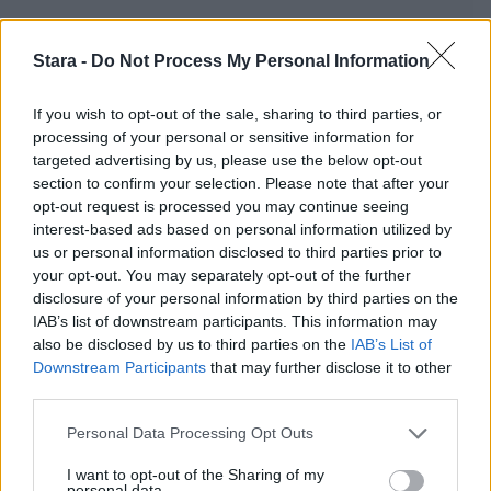
Stara -
Do Not Process My Personal Information
If you wish to opt-out of the sale, sharing to third parties, or
Staran luetuimmat
processing of your personal or sensitive information for
targeted advertising by us, please use the below opt-out
1
section to confirm your selection. Please note that after your
opt-out request is processed you may continue seeing
interest-based ads based on personal information utilized by
us or personal information disclosed to third parties prior to
your opt-out. You may separately opt-out of the further
disclosure of your personal information by third parties on the
IAB’s list of downstream participants. This information may
also be disclosed by us to third parties on the
IAB’s List of
UUTISET
Downstream Participants
that may further disclose it to other
third parties.
Leskeneläke ei kuulu kaikille –
Personal Data Processing Opt Outs
Kela muistuttaa tärkeästä
I want to opt-out of the Sharing of my
personal data.