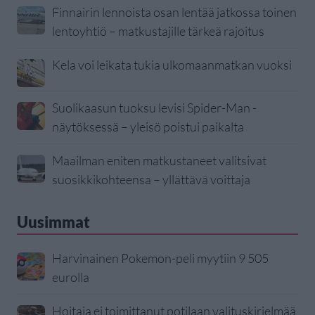
Finnairin lennoista osan lentää jatkossa toinen
lentoyhtiö – matkustajille tärkeä rajoitus
Kela voi leikata tukia ulkomaanmatkan vuoksi
Suolikaasun tuoksu levisi Spider-Man -
näytöksessä – yleisö poistui paikalta
Maailman eniten matkustaneet valitsivat
suosikkikohteensa – yllättävä voittaja
Uusimmat
Harvinainen Pokemon-peli myytiin 9 505
eurolla
Hoitaja ei toimittanut potilaan valituskirjelmää