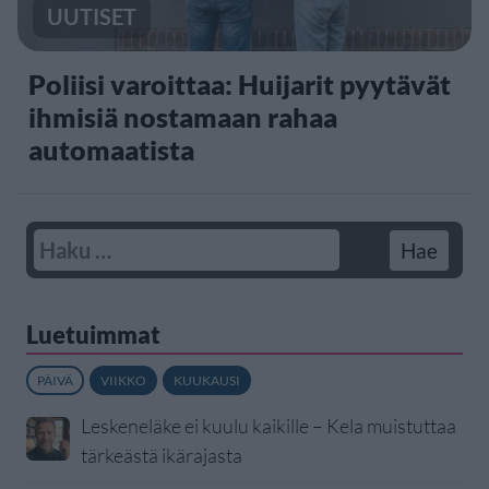
UUTISET
Poliisi varoittaa: Huijarit pyytävät
ihmisiä nostamaan rahaa
automaatista
Luetuimmat
PÄIVÄ
VIIKKO
KUUKAUSI
Leskeneläke ei kuulu kaikille – Kela muistuttaa
tärkeästä ikärajasta