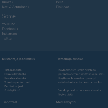
Ruoka
Pelit
Koti & Asuminen
Elokuvat
Some
YouTube
Facebook
Instagram
Twitter
Kustantaja ja toimitus
Tietosuojalauseke
Tietoa meistä
Käytämme sivustolla evästeitä
Oikaisukäytäntö
parantaaksemme käyttökokemustasi.
Ilmoita virheestä
Käyttämällä sivustoa hyväksyt
Toimitusperiaatteet
evästeiden tallentamisen laitteellesi.
Eettiset ohjeet
AI-käytäntö
Verkkopalvelun
tiedosuojalauseke
löytyy tästä
.
Tiedotteet
Mediamyynti