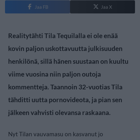
Jaa FB
Jaa X
Realitytähti Tila Tequilalla ei ole enää
kovin paljon uskottavuutta julkisuuden
henkilönä, sillä hänen suustaan on kuultu
viime vuosina niin paljon outoja
kommentteja. Taannoin 32-vuotias Tila
tähditti uutta pornovideota, ja pian sen
jälkeen vahvisti olevansa raskaana.
Nyt Tilan vauvamasu on kasvanut jo