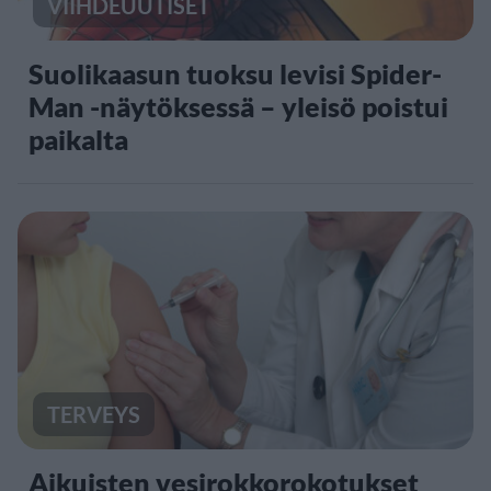
VIIHDEUUTISET
Suolikaasun tuoksu levisi Spider-
Man -näytöksessä – yleisö poistui
paikalta
TERVEYS
Aikuisten vesirokkorokotukset