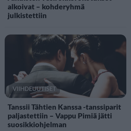
alkoivat – kohderyhmä
julkistettiin
VIIHDEUUTISET
Tanssii Tähtien Kanssa -tanssiparit
paljastettiin – Vappu Pimiä jätti
suosikkiohjelman