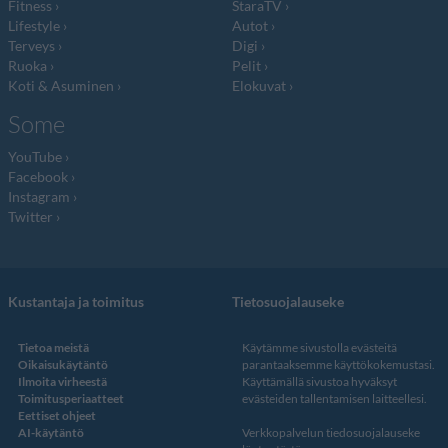
Fitness
StaraTV
Lifestyle
Autot
Terveys
Digi
Ruoka
Pelit
Koti & Asuminen
Elokuvat
Some
YouTube
Facebook
Instagram
Twitter
Kustantaja ja toimitus
Tietosuojalauseke
Tietoa meistä
Käytämme sivustolla evästeitä
Oikaisukäytäntö
parantaaksemme käyttökokemustasi.
Ilmoita virheestä
Käyttämällä sivustoa hyväksyt
Toimitusperiaatteet
evästeiden tallentamisen laitteellesi.
Eettiset ohjeet
AI-käytäntö
Verkkopalvelun
tiedosuojalauseke