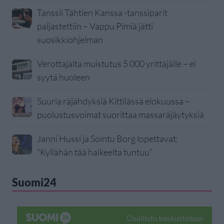
Tanssii Tähtien Kanssa -tanssiparit
paljastettiin – Vappu Pimiä jätti
suosikkiohjelman
Verottajalta muistutus 5 000 yrittäjälle – ei
syytä huoleen
Suuria räjähdyksiä Kittilässä elokuussa –
puolustusvoimat suorittaa massaräjäytyksiä
Janni Hussi ja Sointu Borg lopettavat:
”Kyllähän tää haikeelta tuntuu”
Suomi24