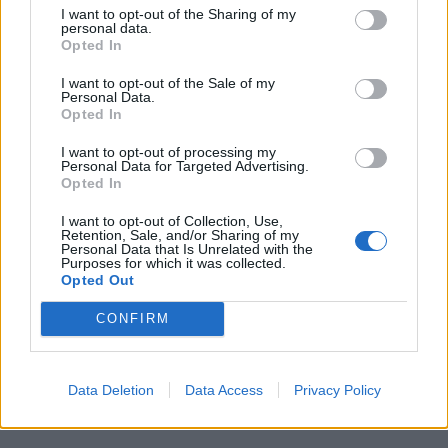
Maailman eniten matkustaneet
I want to opt-out of the Sharing of my
personal data.
valitsivat suosikkikohteensa –
Opted In
yllättävä voittaja
I want to opt-out of the Sale of my
Personal Data.
Opted In
2
I want to opt-out of processing my
Personal Data for Targeted Advertising.
Opted In
I want to opt-out of Collection, Use,
Retention, Sale, and/or Sharing of my
Personal Data that Is Unrelated with the
Purposes for which it was collected.
Opted Out
UUTISET
CONFIRM
Kela voi leikata tukia
Data Deletion
Data Access
Privacy Policy
ulkomaanmatkan vuoksi