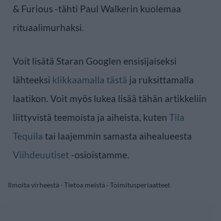
& Furious -tähti Paul Walkerin kuolemaa
rituaalimurhaksi.
Voit lisätä Staran Googlen ensisijaiseksi
lähteeksi
klikkaamalla tästä
ja ruksittamalla
laatikon. Voit myös lukea lisää tähän artikkeliin
liittyvistä teemoista ja aiheista, kuten
Tila
Tequila
tai laajemmin samasta aihealueesta
Viihdeuutiset
-osioistamme.
Ilmoita virheestä
·
Tietoa meistä
·
Toimitusperiaatteet