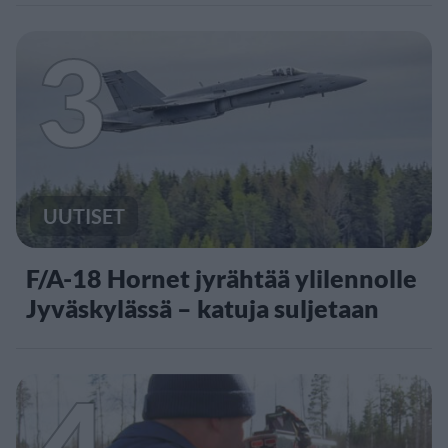
3
UUTISET
F/A-18 Hornet jyrähtää ylilennolle
Jyväskylässä – katuja suljetaan
4