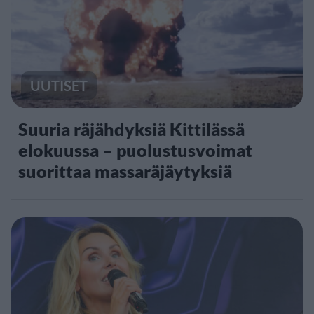
UUTISET
Suuria räjähdyksiä Kittilässä
elokuussa – puolustusvoimat
suorittaa massaräjäytyksiä