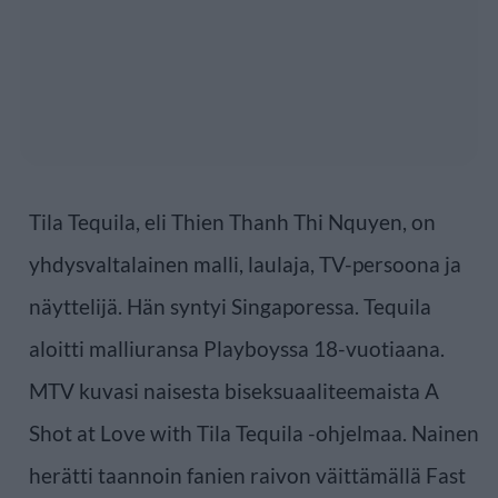
Tila Tequila, eli Thien Thanh Thi Nquyen, on
yhdysvaltalainen malli, laulaja, TV-persoona ja
näyttelijä. Hän syntyi Singaporessa. Tequila
aloitti malliuransa Playboyssa 18-vuotiaana.
MTV kuvasi naisesta biseksuaaliteemaista A
Shot at Love with Tila Tequila -ohjelmaa. Nainen
herätti taannoin fanien raivon väittämällä Fast