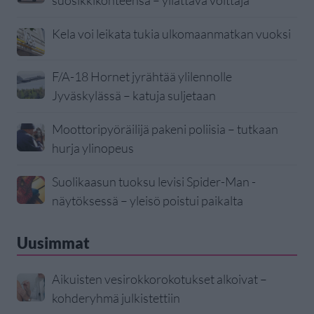
suosikkikohteensa – yllättävä voittaja
Kela voi leikata tukia ulkomaanmatkan vuoksi
F/A-18 Hornet jyrähtää ylilennolle
Jyväskylässä – katuja suljetaan
Moottoripyöräilijä pakeni poliisia – tutkaan
hurja ylinopeus
Suolikaasun tuoksu levisi Spider-Man -
näytöksessä – yleisö poistui paikalta
Uusimmat
Aikuisten vesirokkorokotukset alkoivat –
kohderyhmä julkistettiin