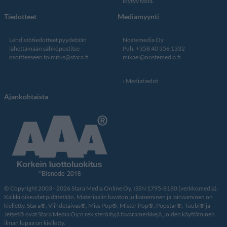
löytyy tästä
.
Tiedotteet
Mediamyynti
Lehdistötiedotteet pyydetään
Nostemedia Oy
lähettämään sähköpostitse
Puh. +358 40 356 1332
osoitteeseen
toimitus@stara.fi
mikael@nostemedia.fi
Mediatiedot
Ajankohtaista
© Copyright 2003 - 2026 Stara Media Online Oy. ISSN 1795-8180 (verkkomedia).
Kaikki oikeudet pidätetään. Materiaalin luvaton julkaiseminen ja lainaaminen on
kielletty. Stara®, Viihdetaivas®, Miss Pop®, Mister Pop®, Popstar®, Tuubi® ja
Jetset® ovat Stara Media Oy:n rekisteröityjä tavaramerkkejä, joiden käyttäminen
ilman lupaa on kielletty.