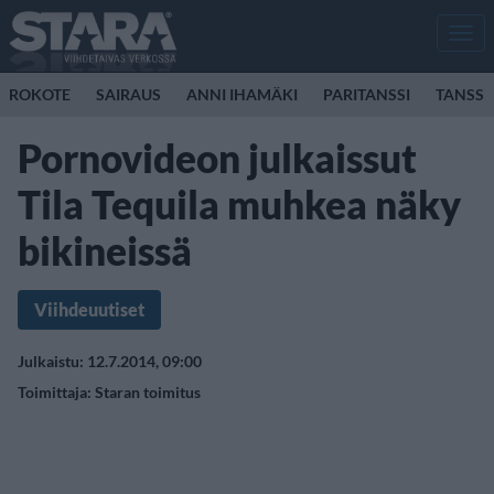
Men
ROKOTE
SAIRAUS
ANNI IHAMÄKI
PARITANSSI
TANSSI
Pornovideon julkaissut
Tila Tequila muhkea näky
bikineissä
Viihdeuutiset
Julkaistu: 12.7.2014, 09:00
Toimittaja:
Staran toimitus