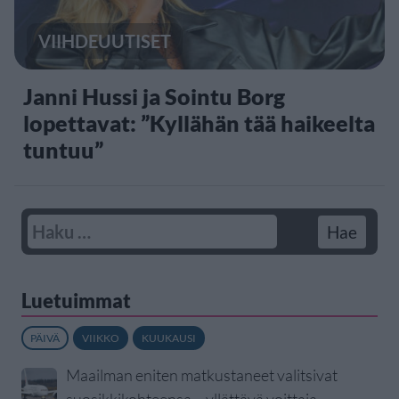
VIIHDEUUTISET
Janni Hussi ja Sointu Borg
lopettavat: ”Kyllähän tää haikeelta
tuntuu”
Luetuimmat
PÄIVÄ
VIIKKO
KUUKAUSI
Maailman eniten matkustaneet valitsivat