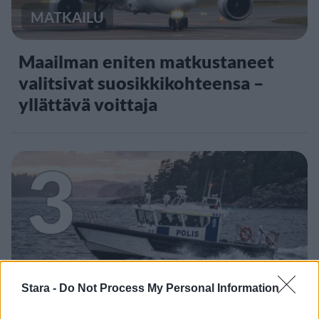
MATKAILU
Maailman eniten matkustaneet
valitsivat suosikkikohteensa –
yllättävä voittaja
3
UUTISET
Stara -
Do Not Process My Personal Information