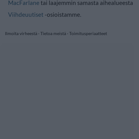
MacFarlane
tai laajemmin samasta aihealueesta
Viihdeuutiset
-osioistamme.
Ilmoita virheestä
·
Tietoa meistä
·
Toimitusperiaatteet