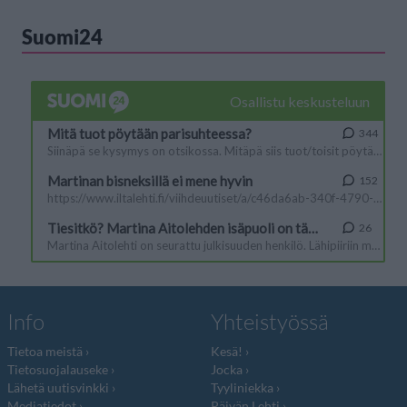
Suomi24
Info
Yhteistyössä
Tietoa meistä
Kesä!
Tietosuojalauseke
Jocka
Lähetä uutisvinkki
Tyyliniekka
Mediatiedot
Päivän Lehti