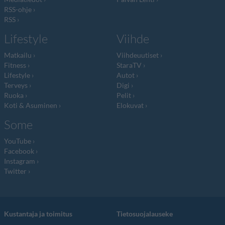
RSS-ohje
RSS
Lifestyle
Viihde
Matkailu
Viihdeuutiset
Fitness
StaraTV
Lifestyle
Autot
Terveys
Digi
Ruoka
Pelit
Koti & Asuminen
Elokuvat
Some
YouTube
Facebook
Instagram
Twitter
Kustantaja ja toimitus
Tietosuojalauseke