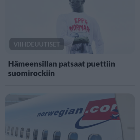
VIIHDEUUTISET
Hämeensillan patsaat puettiin
suomirockiin