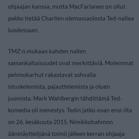
ohjaajan kanssa, mutta MacFarlanen on ollut
pakko tietää Charlien olemassaolosta Ted-nallea
luodessaan.
TMZ:n mukaan kahden nallen
samankaltaisuudet ovat merkittäviä. Molemmat
pehmokarhut rakastavat sohvalla
istuskelemista, pajauttelemista ja oluen
juomista. Mark Wahlbergin tähdittämä Ted-
komedia oli menestys. Tedin jatko-osan ensi-ilta
on 26. kesäkuuta 2015. Nimikkohahmon
ääninäyttelijänä toimii jälleen kerran ohjaaja