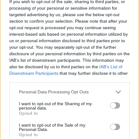
Rikossarja paljastui Turun
If you wish to opt-out of the sale, sharing to third parties, or
processing of your personal or sensitive information for
saaristossa – poliisi epäilee viittä
targeted advertising by us, please use the below opt-out
nuorukaista
section to confirm your selection. Please note that after your
opt-out request is processed you may continue seeing
interest-based ads based on personal information utilized by
us or personal information disclosed to third parties prior to
4
your opt-out. You may separately opt-out of the further
disclosure of your personal information by third parties on the
IAB’s list of downstream participants. This information may
also be disclosed by us to third parties on the
IAB’s List of
Downstream Participants
that may further disclose it to other
third parties.
Personal Data Processing Opt Outs
MATKAILU
I want to opt-out of the Sharing of my
personal data.
Opted In
Teneriffa kielsi uimarannan
I want to opt-out of the Sale of my
käytön – kieltoa tehostetaan
Personal Data.
Opted In
sakkorangaistuksella