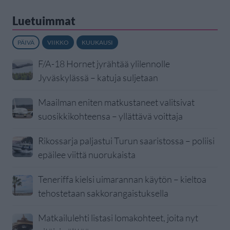
Luetuimmat
PÄIVÄ
VIIKKO
KUUKAUSI
F/A-18 Hornet jyrähtää ylilennolle
Jyväskylässä – katuja suljetaan
Maailman eniten matkustaneet valitsivat
suosikkikohteensa – yllättävä voittaja
Rikossarja paljastui Turun saaristossa – poliisi
epäilee viittä nuorukaista
Teneriffa kielsi uimarannan käytön – kieltoa
tehostetaan sakkorangaistuksella
Matkailulehti listasi lomakohteet, joita nyt