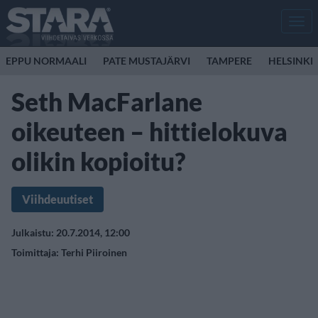
Men
EPPU NORMAALI
PATE MUSTAJÄRVI
TAMPERE
HELSINKI
Seth MacFarlane
oikeuteen – hittielokuva
olikin kopioitu?
Viihdeuutiset
Julkaistu: 20.7.2014, 12:00
Toimittaja:
Terhi Piiroinen