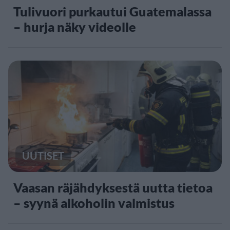
Tulivuori purkautui Guatemalassa
– hurja näky videolle
UUTISET
Vaasan räjähdyksestä uutta tietoa
– syynä alkoholin valmistus