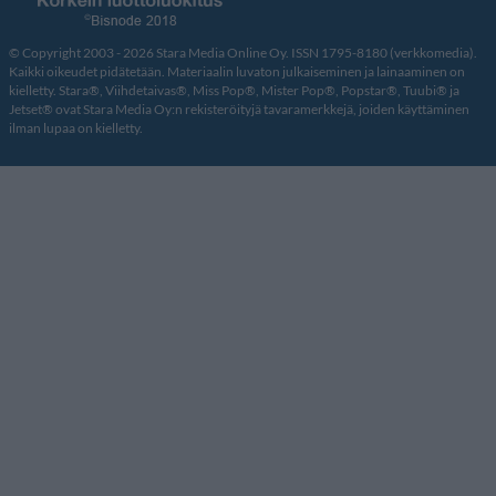
© Copyright 2003 - 2026 Stara Media Online Oy. ISSN 1795-8180 (verkkomedia).
Kaikki oikeudet pidätetään. Materiaalin luvaton julkaiseminen ja lainaaminen on
kielletty. Stara®, Viihdetaivas®, Miss Pop®, Mister Pop®, Popstar®, Tuubi® ja
Jetset® ovat Stara Media Oy:n rekisteröityjä tavaramerkkejä, joiden käyttäminen
ilman lupaa on kielletty.