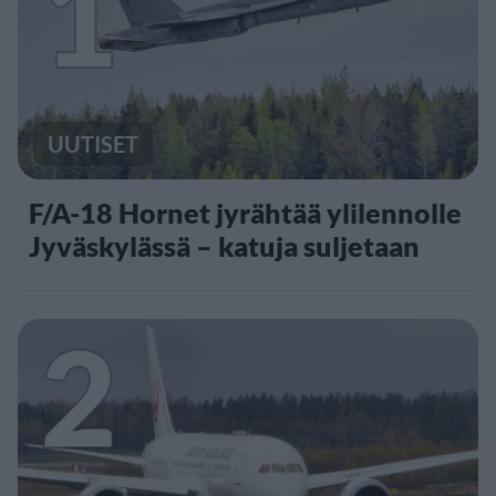
1
UUTISET
F/A-18 Hornet jyrähtää ylilennolle
Jyväskylässä – katuja suljetaan
2