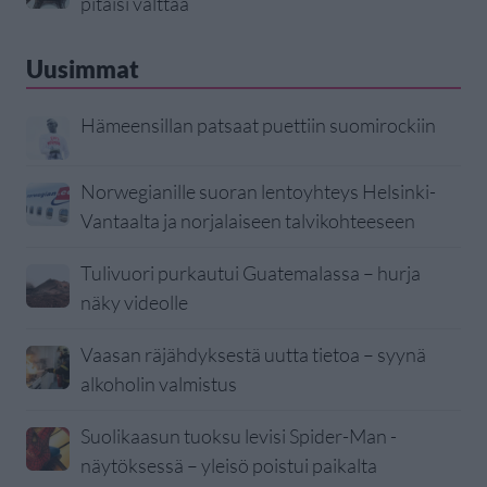
pitäisi välttää
Uusimmat
Hämeensillan patsaat puettiin suomirockiin
Norwegianille suoran lentoyhteys Helsinki-
Vantaalta ja norjalaiseen talvikohteeseen
Tulivuori purkautui Guatemalassa – hurja
näky videolle
Vaasan räjähdyksestä uutta tietoa – syynä
alkoholin valmistus
Suolikaasun tuoksu levisi Spider-Man -
näytöksessä – yleisö poistui paikalta