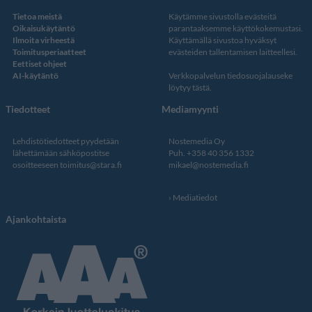
Tietoa meistä
Käytämme sivustolla evästeitä
Oikaisukäytäntö
parantaaksemme käyttökokemustasi.
Ilmoita virheestä
Käyttämällä sivustoa hyväksyt
Toimitusperiaatteet
evästeiden tallentamisen laitteellesi.
Eettiset ohjeet
AI-käytäntö
Verkkopalvelun
tiedosuojalauseke
löytyy tästä
.
Tiedotteet
Mediamyynti
Lehdistötiedotteet pyydetään
Nostemedia Oy
lähettämään sähköpostitse
Puh. +358 40 356 1332
osoitteeseen
toimitus@stara.fi
mikael@nostemedia.fi
Mediatiedot
Ajankohtaista