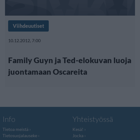
Viihdeuutiset
10.12.2012, 7:00
Family Guyn ja Ted-elokuvan luoja
juontamaan Oscareita
Info
Yhteistyössä
Tietoa meistä
Kesä!
Tietosuojalauseke
Jocka