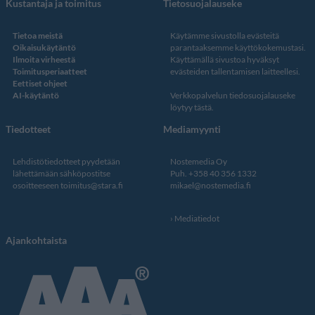
Kustantaja ja toimitus
Tietosuojalauseke
Tietoa meistä
Käytämme sivustolla evästeitä
Oikaisukäytäntö
parantaaksemme käyttökokemustasi.
Ilmoita virheestä
Käyttämällä sivustoa hyväksyt
Toimitusperiaatteet
evästeiden tallentamisen laitteellesi.
Eettiset ohjeet
AI-käytäntö
Verkkopalvelun
tiedosuojalauseke
löytyy tästä
.
Tiedotteet
Mediamyynti
Lehdistötiedotteet pyydetään
Nostemedia Oy
lähettämään sähköpostitse
Puh. +358 40 356 1332
osoitteeseen
toimitus@stara.fi
mikael@nostemedia.fi
Mediatiedot
Ajankohtaista