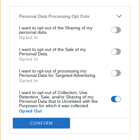
third parties.
20.7.2014, 12:00
Personal Data Processing Opt Outs
Seth MacFarlane oikeuteen –
I want to opt-out of the Sharing of my
personal data.
hittielokuva olikin kopioitu?
Opted In
I want to opt-out of the Sale of my
Personal Data.
Opted In
I want to opt-out of processing my
Personal Data for Targeted Advertising.
Opted In
I want to opt-out of Collection, Use,
Retention, Sale, and/or Sharing of my
Personal Data that Is Unrelated with the
Purposes for which it was collected.
Opted Out
CONFIRM
Viihdeuutiset