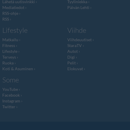
Lähetä uutisvinkki
Tyyliniekka
Mediatiedot
Päivän Lehti
RSS-ohje
RSS
Lifestyle
Viihde
Matkailu
Viihdeuutiset
Fitness
StaraTV
Lifestyle
Autot
Terveys
Digi
Ruoka
Pelit
Koti & Asuminen
Elokuvat
Some
YouTube
Facebook
Instagram
Twitter