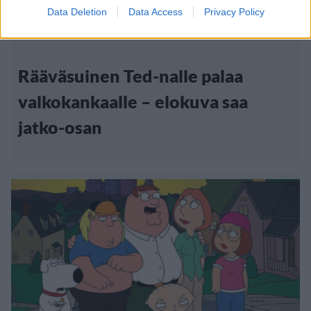
Data Deletion
Data Access
Privacy Policy
6.10.2013, 23:00
Rääväsuinen Ted-nalle palaa
valkokankaalle – elokuva saa
jatko-osan