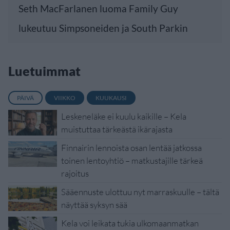
Seth MacFarlanen luoma Family Guy
lukeutuu Simpsoneiden ja South Parkin
Luetuimmat
PÄIVÄ
VIIKKO
KUUKAUSI
Leskeneläke ei kuulu kaikille – Kela
muistuttaa tärkeästä ikärajasta
Finnairin lennoista osan lentää jatkossa
toinen lentoyhtiö – matkustajille tärkeä
rajoitus
Sääennuste ulottuu nyt marraskuulle – tältä
näyttää syksyn sää
Kela voi leikata tukia ulkomaanmatkan