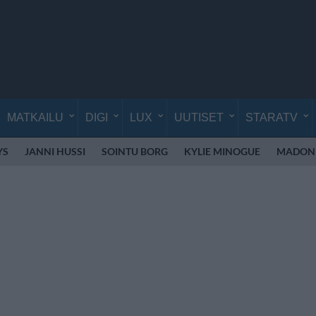
MATKAILU
DIGI
LUX
UUTISET
STARATV
YS
JANNI HUSSI
SOINTU BORG
KYLIE MINOGUE
MADON