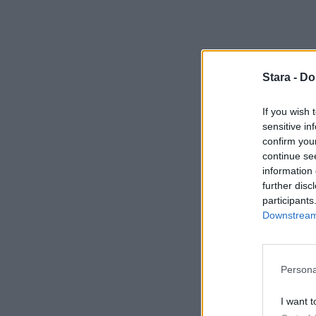
Stara -
Do
If you wish 
sensitive in
confirm you
continue se
information 
further disc
participants
Downstream 
Persona
I want t