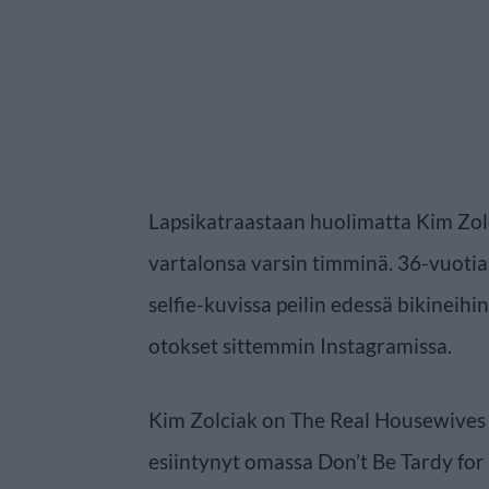
Lapsikatraastaan huolimatta Kim Zol
vartalonsa varsin timminä. 36-vuoti
selfie-kuvissa peilin edessä bikineihi
otokset sittemmin Instagramissa.
Kim Zolciak on The Real Housewives of
esiintynyt omassa Don’t Be Tardy for