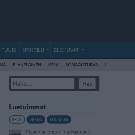
TUUBI
URHEILU
ELOKUVAT
NA
ELÄKELÄINEN
KELA
SOSIAALITURVA
UNIIKKI
EL
Luetuimmat
PÄIVÄ
VIIKKO
KUUKAUSI
Maailman eniten matkustaneet