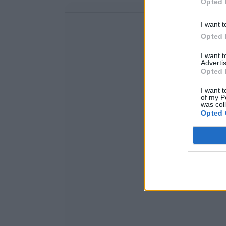
Opted 
I want t
Opted 
I want 
Advertis
Opted 
I want t
of my P
was col
Opted 