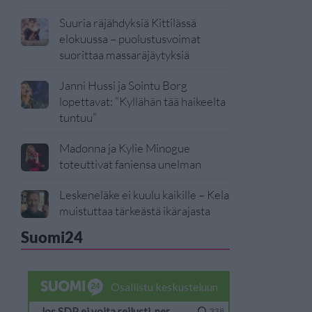
Suuria räjähdyksiä Kittilässä
elokuussa – puolustusvoimat
suorittaa massaräjäytyksiä
Janni Hussi ja Sointu Borg
lopettavat: ”Kyllähän tää haikeelta
tuntuu”
Madonna ja Kylie Minogue
toteuttivat faniensa unelman
Leskeneläke ei kuulu kaikille – Kela
muistuttaa tärkeästä ikärajasta
Suomi24