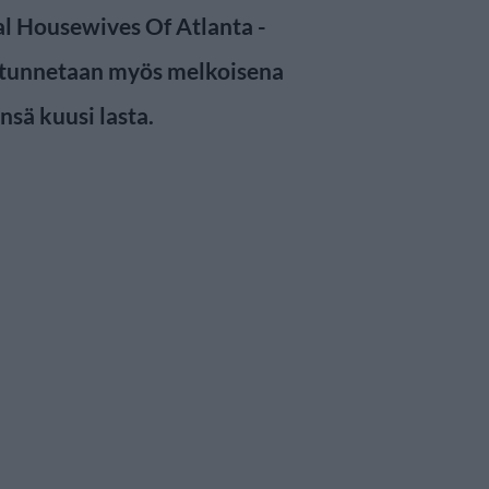
al Housewives Of Atlanta -
k tunnetaan myös melkoisena
nsä kuusi lasta.