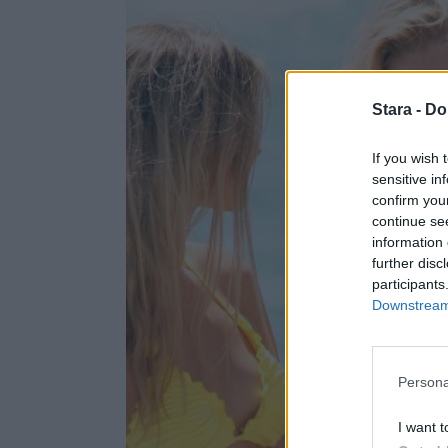
Stara -
Do
If you wish 
sensitive in
confirm you
continue se
information 
further disc
participants
Downstream 
Persona
I want t