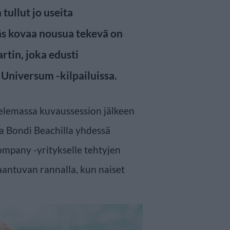
tullut jo useita
äs kovaa nousua tekevä on
rtin, joka edusti
Universum -kilpailuissa.
elemassa kuvaussession jälkeen
a Bondi Beachilla yhdessä
ompany -yritykselle tehtyjen
aantuvan rannalla, kun naiset