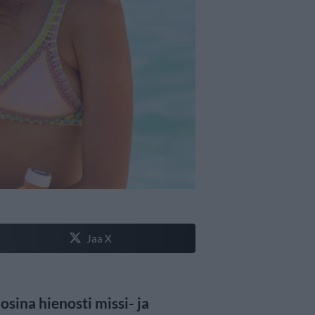
Jaa X
sina hienosti missi- ja