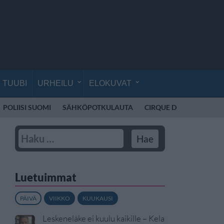
TUUBI
URHEILU
ELOKUVAT
POLIISI SUOMI
SÄHKÖPOTKULAUTA
CIRQUE DU SOLEIL
K
Luetuimmat
PÄIVÄ
VIIKKO
KUUKAUSI
Leskeneläke ei kuulu kaikille – Kela