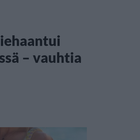
riehaantui
ssä – vauhtia