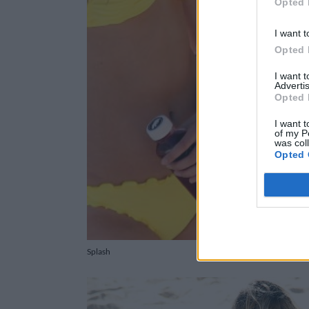
Opted 
I want t
Opted 
I want 
Advertis
Opted 
I want t
of my P
was col
Opted 
Splash