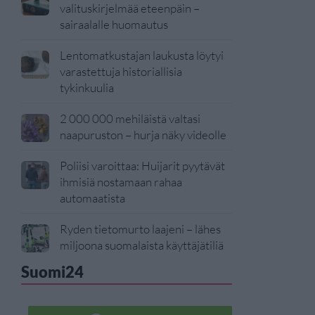
valituskirjelmää eteenpäin –
sairaalalle huomautus
Lentomatkustajan laukusta löytyi
varastettuja historiallisia
tykinkuulia
2 000 000 mehiläistä valtasi
naapuruston – hurja näky videolle
Poliisi varoittaa: Huijarit pyytävät
ihmisiä nostamaan rahaa
automaatista
Ryden tietomurto laajeni – lähes
miljoona suomalaista käyttäjätiliä
Suomi24