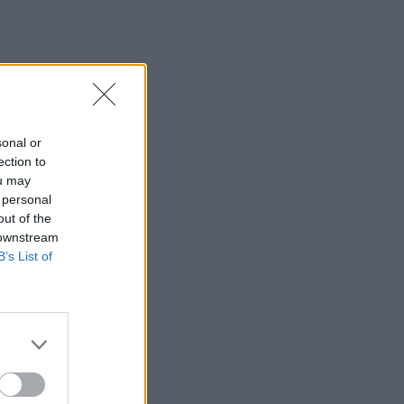
sonal or
ection to
ou may
 personal
out of the
 downstream
B’s List of