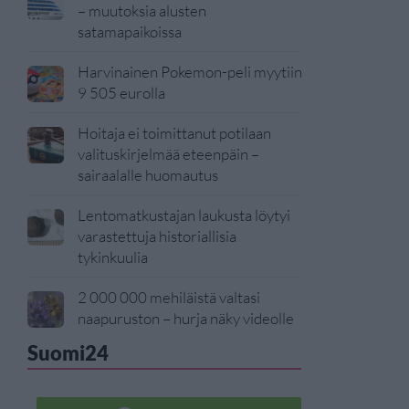
– muutoksia alusten
satamapaikoissa
Harvinainen Pokemon-peli myytiin
9 505 eurolla
Hoitaja ei toimittanut potilaan
valituskirjelmää eteenpäin –
sairaalalle huomautus
Lentomatkustajan laukusta löytyi
varastettuja historiallisia
tykinkuulia
2 000 000 mehiläistä valtasi
naapuruston – hurja näky videolle
Suomi24