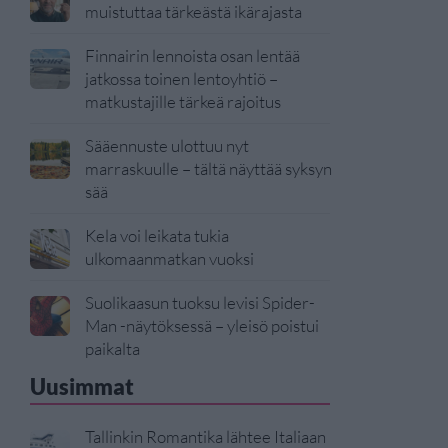
muistuttaa tärkeästä ikärajasta
Finnairin lennoista osan lentää
jatkossa toinen lentoyhtiö –
matkustajille tärkeä rajoitus
Sääennuste ulottuu nyt
marraskuulle – tältä näyttää syksyn
sää
Kela voi leikata tukia
ulkomaanmatkan vuoksi
Suolikaasun tuoksu levisi Spider-
Man -näytöksessä – yleisö poistui
paikalta
Uusimmat
Tallinkin Romantika lähtee Italiaan