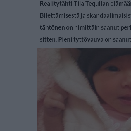
Realitytähti Tila Tequilan elämää
Bilettämisestä ja skandaalimaisis
tähtönen on nimittäin saanut per
sitten. Pieni tyttövauva on saan