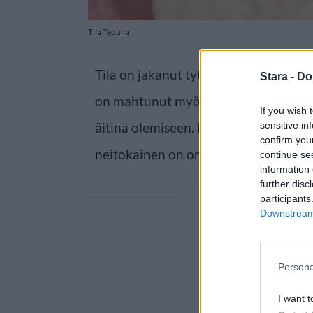
Tila Tequila
Tila on jakanut tyttärestään suloisia 
Stara -
Do
on mahtunut myös yksi imetyskuva. T
If you wish 
äitinä olemiseen. Naisen villit bilety
sensitive in
confirm you
neitokainen on omistautunut pienelle
continue se
information 
further disc
participants
Downstream 
Persona
I want t