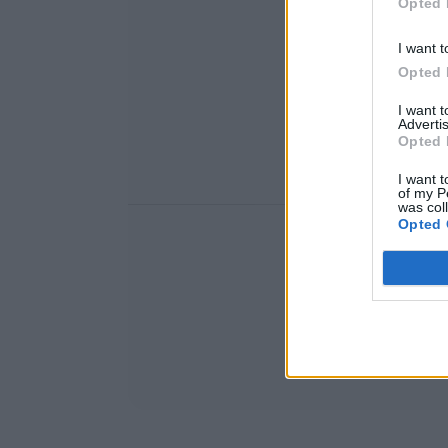
Opted 
I want t
Opted 
I want 
Advertis
Opted 
I want t
of my P
was col
Opted 