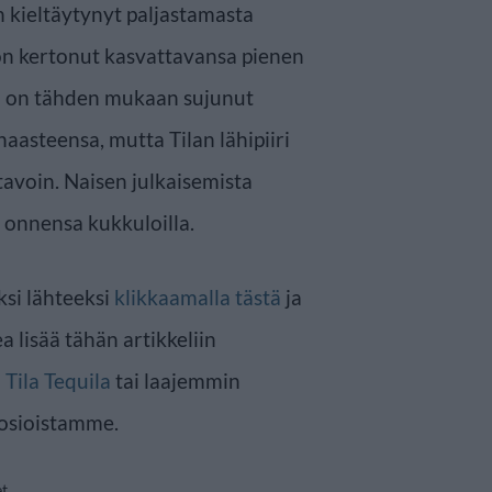
 kieltäytynyt paljastamasta
 on kertonut kasvattavansa pienen
kki on tähden mukaan sujunut
aasteensa, mutta Tilan lähipiiri
tavoin. Naisen julkaisemista
n onnensa kukkuloilla.
ksi lähteeksi
klikkaamalla tästä
ja
a lisää tähän artikkeliin
n
Tila Tequila
tai laajemmin
osioistamme.
et