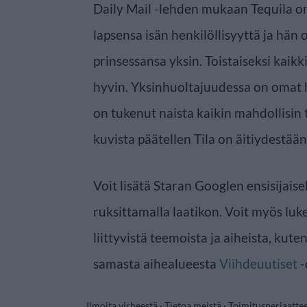
Daily Mail -lehden mukaan Tequila on
lapsensa isän henkilöllisyyttä ja hän
prinsessansa yksin. Toistaiseksi kai
hyvin. Yksinhuoltajuudessa on omat h
on tukenut naista kaikin mahdollisin 
kuvista päätellen Tila on äitiydestää
Voit lisätä Staran Googlen ensisijaise
ruksittamalla laatikon. Voit myös luke
liittyvistä teemoista ja aiheista, kute
samasta aihealueesta
Viihdeuutiset
-
Ilmoita virheestä
·
Tietoa meistä
·
Toimitusperiaatte