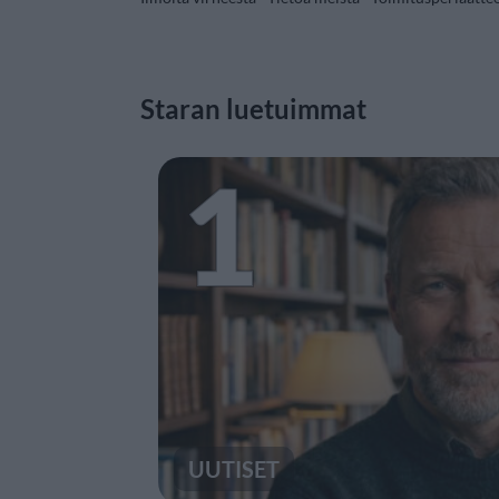
Staran luetuimmat
1
UUTISET