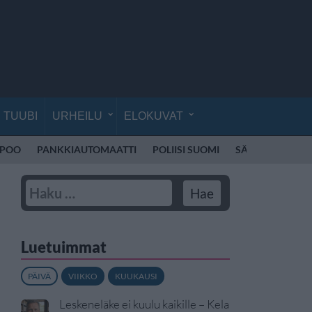
TUUBI
URHEILU
ELOKUVAT
SPOO
PANKKIAUTOMAATTI
POLIISI SUOMI
SÄHKÖPOTKUL
Luetuimmat
PÄIVÄ
VIIKKO
KUUKAUSI
Leskeneläke ei kuulu kaikille – Kela