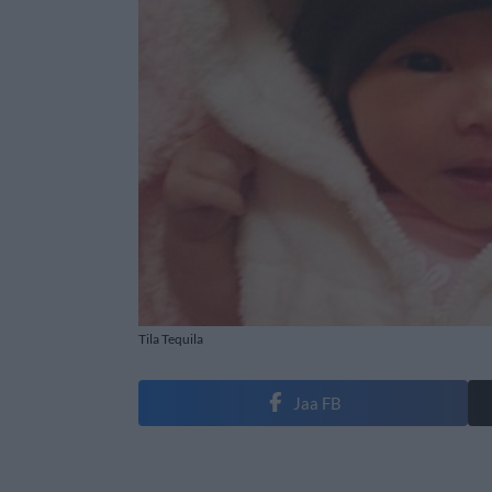
Tila Tequila
Jaa FB