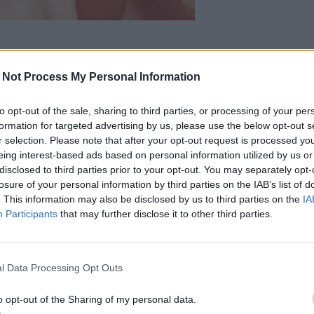
kuvia nettisivuillaan ja mukaan
 Not Process My Personal Information
equila on kertonut keskittyvänsä
to opt-out of the sale, sharing to third parties, or processing of your per
svuodet ovat jääneet taakse ja
formation for targeted advertising by us, please use the below opt-out s
r selection. Please note that after your opt-out request is processed y
 tyttärelleen.
Katso kuvat tästä
.
eing interest-based ads based on personal information utilized by us or
disclosed to third parties prior to your opt-out. You may separately opt-
losure of your personal information by third parties on the IAB’s list of
. This information may also be disclosed by us to third parties on the
IA
Participants
that may further disclose it to other third parties.
l Data Processing Opt Outs
o opt-out of the Sharing of my personal data.