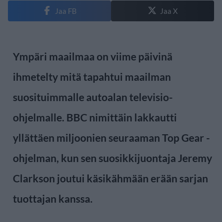
Jaa FB
Jaa X
Ympäri maailmaa on viime päivinä
ihmetelty mitä tapahtui maailman
suosituimmalle autoalan televisio-
ohjelmalle. BBC nimittäin lakkautti
yllättäen miljoonien seuraaman Top Gear -
ohjelman, kun sen suosikkijuontaja Jeremy
Clarkson joutui käsikähmään erään sarjan
tuottajan kanssa.