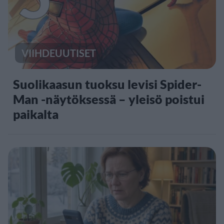
VIIHDEUUTISET
Suolikaasun tuoksu levisi Spider-
Man -näytöksessä – yleisö poistui
paikalta