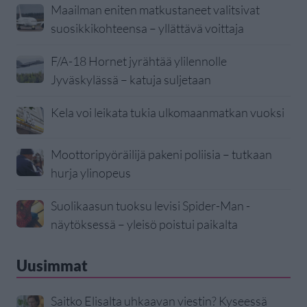
Maailman eniten matkustaneet valitsivat
suosikkikohteensa – yllättävä voittaja
F/A-18 Hornet jyrähtää ylilennolle
Jyväskylässä – katuja suljetaan
Kela voi leikata tukia ulkomaanmatkan vuoksi
Moottoripyöräilijä pakeni poliisia – tutkaan
hurja ylinopeus
Suolikaasun tuoksu levisi Spider-Man -
näytöksessä – yleisö poistui paikalta
Uusimmat
Saitko Elisalta uhkaavan viestin? Kyseessä