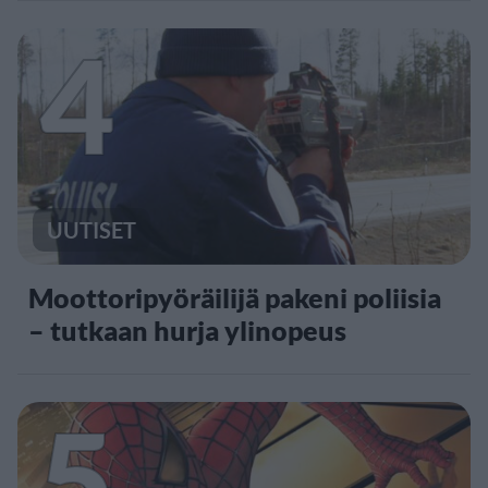
4
UUTISET
Moottoripyöräilijä pakeni poliisia
– tutkaan hurja ylinopeus
5