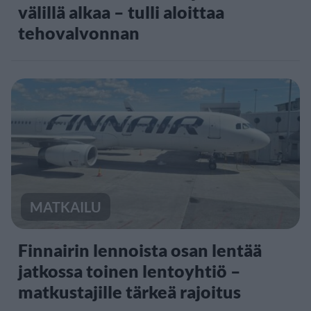
välillä alkaa – tulli aloittaa
tehovalvonnan
MATKAILU
Finnairin lennoista osan lentää
jatkossa toinen lentoyhtiö –
matkustajille tärkeä rajoitus