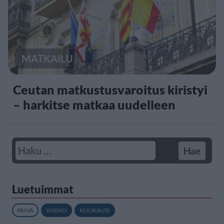
MATKAILU
Ceutan matkustusvaroitus kiristyi
– harkitse matkaa uudelleen
Luetuimmat
PÄIVÄ
VIIKKO
KUUKAUSI