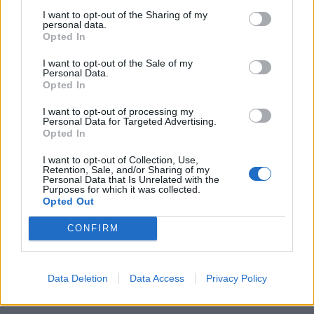
I want to opt-out of the Sharing of my
F/A-18 Hornet jyrähtää ylilennolle
personal data.
Opted In
Jyväskylässä – katuja suljetaan
I want to opt-out of the Sale of my
Personal Data.
Opted In
3
I want to opt-out of processing my
Personal Data for Targeted Advertising.
Opted In
I want to opt-out of Collection, Use,
Retention, Sale, and/or Sharing of my
Personal Data that Is Unrelated with the
Purposes for which it was collected.
Opted Out
UUTISET
CONFIRM
Kela voi leikata tukia
Data Deletion
Data Access
Privacy Policy
ulkomaanmatkan vuoksi