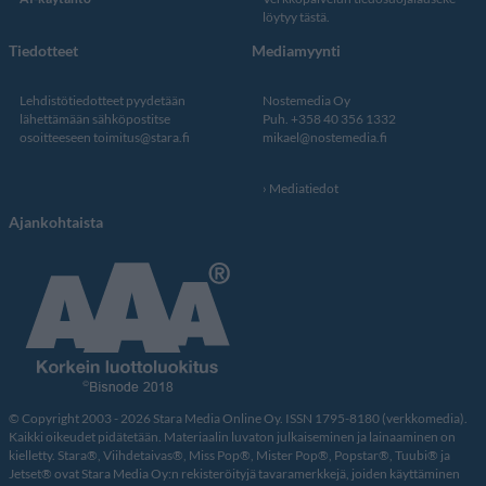
löytyy tästä
.
Tiedotteet
Mediamyynti
Lehdistötiedotteet pyydetään
Nostemedia Oy
lähettämään sähköpostitse
Puh. +358 40 356 1332
osoitteeseen
toimitus@stara.fi
mikael@nostemedia.fi
Mediatiedot
Ajankohtaista
© Copyright 2003 - 2026 Stara Media Online Oy. ISSN 1795-8180 (verkkomedia).
Kaikki oikeudet pidätetään. Materiaalin luvaton julkaiseminen ja lainaaminen on
kielletty. Stara®, Viihdetaivas®, Miss Pop®, Mister Pop®, Popstar®, Tuubi® ja
Jetset® ovat Stara Media Oy:n rekisteröityjä tavaramerkkejä, joiden käyttäminen