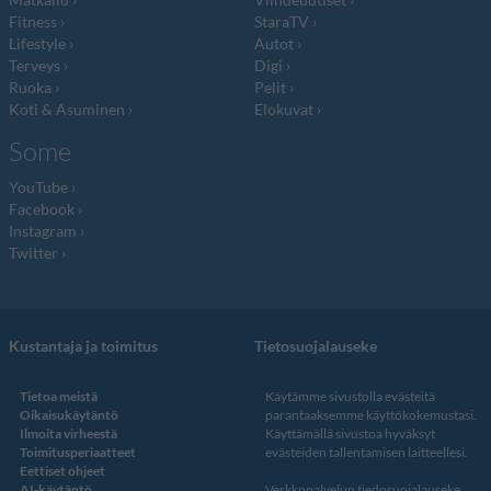
Fitness
StaraTV
Lifestyle
Autot
Terveys
Digi
Ruoka
Pelit
Koti & Asuminen
Elokuvat
Some
YouTube
Facebook
Instagram
Twitter
Kustantaja ja toimitus
Tietosuojalauseke
Tietoa meistä
Käytämme sivustolla evästeitä
Oikaisukäytäntö
parantaaksemme käyttökokemustasi.
Ilmoita virheestä
Käyttämällä sivustoa hyväksyt
Toimitusperiaatteet
evästeiden tallentamisen laitteellesi.
Eettiset ohjeet
AI-käytäntö
Verkkopalvelun
tiedosuojalauseke