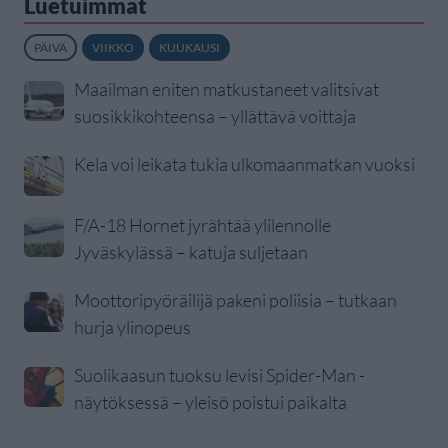
Luetuimmat
PÄIVÄ
VIIKKO
KUUKAUSI
Maailman eniten matkustaneet valitsivat
suosikkikohteensa – yllättävä voittaja
Kela voi leikata tukia ulkomaanmatkan vuoksi
F/A-18 Hornet jyrähtää ylilennolle
Jyväskylässä – katuja suljetaan
Moottoripyöräilijä pakeni poliisia – tutkaan
hurja ylinopeus
Suolikaasun tuoksu levisi Spider-Man -
näytöksessä – yleisö poistui paikalta