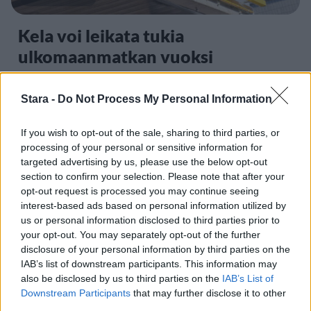
Kela voi leikata tukia
ulkomaanmatkan vuoksi
Stara -
Do Not Process My Personal Information
3
If you wish to opt-out of the sale, sharing to third parties, or
processing of your personal or sensitive information for
targeted advertising by us, please use the below opt-out
section to confirm your selection. Please note that after your
opt-out request is processed you may continue seeing
interest-based ads based on personal information utilized by
us or personal information disclosed to third parties prior to
UUTISET
your opt-out. You may separately opt-out of the further
disclosure of your personal information by third parties on the
IAB’s list of downstream participants. This information may
F/A-18 Hornet jyrähtää ylilennolle
also be disclosed by us to third parties on the
IAB’s List of
Jyväskylässä – katuja suljetaan
Downstream Participants
that may further disclose it to other
third parties.