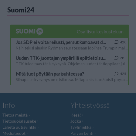
Suomi24
Info
Yhteistyössä
Tietoa meistä
Kesä!
Tietosuojalauseke
Jocka
Lähetä uutisvinkki
Tyyliniekka
Mediatiedot
Päivän Lehti