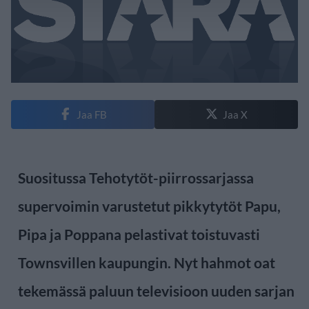
Jaa FB
Jaa X
Suositussa Tehotytöt-piirrossarjassa
supervoimin varustetut pikkytytöt Papu,
Pipa ja Poppana pelastivat toistuvasti
Townsvillen kaupungin. Nyt hahmot oat
tekemässä paluun televisioon uuden sarjan