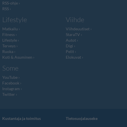
RSS-ohje
RSS
Lifestyle
Viihde
Matkailu
Viihdeuutiset
Fitness
StaraTV
Lifestyle
Autot
Terveys
Digi
Ruoka
Pelit
Koti & Asuminen
Elokuvat
Some
YouTube
Facebook
Instagram
Twitter
Kustantaja ja toimitus
Tietosuojalauseke