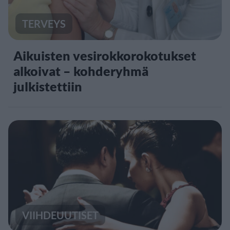
TERVEYS
Aikuisten vesirokkorokotukset
alkoivat – kohderyhmä
julkistettiin
VIIHDEUUTISET