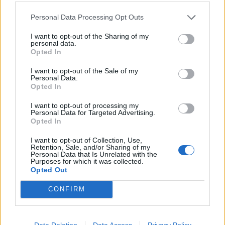
Personal Data Processing Opt Outs
4
I want to opt-out of the Sharing of my
personal data.
Opted In
I want to opt-out of the Sale of my
Personal Data.
Opted In
I want to opt-out of processing my
UUTISET
Personal Data for Targeted Advertising.
Opted In
I want to opt-out of Collection, Use,
Moottoripyöräilijä pakeni poliisia
Retention, Sale, and/or Sharing of my
Personal Data that Is Unrelated with the
– tutkaan hurja ylinopeus
Purposes for which it was collected.
Opted Out
CONFIRM
Data Deletion
Data Access
Privacy Policy