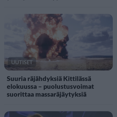
UUTISET
Suuria räjähdyksiä Kittilässä
elokuussa – puolustusvoimat
suorittaa massaräjäytyksiä