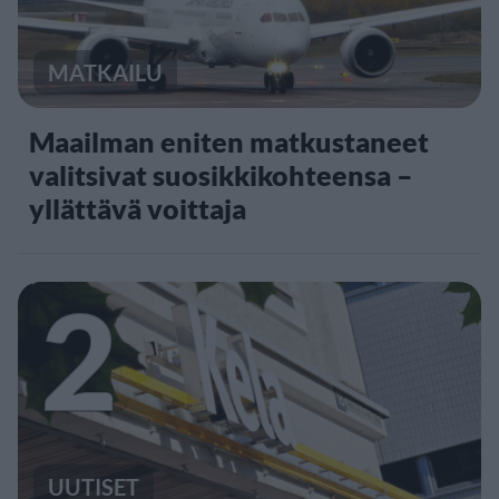
MATKAILU
Maailman eniten matkustaneet
valitsivat suosikkikohteensa –
yllättävä voittaja
2
UUTISET