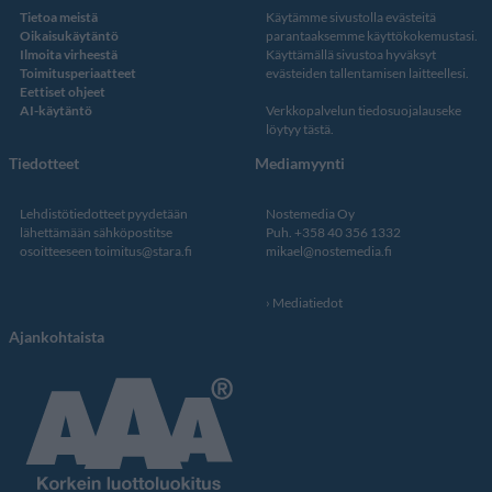
Tietoa meistä
Käytämme sivustolla evästeitä
Oikaisukäytäntö
parantaaksemme käyttökokemustasi.
Ilmoita virheestä
Käyttämällä sivustoa hyväksyt
Toimitusperiaatteet
evästeiden tallentamisen laitteellesi.
Eettiset ohjeet
AI-käytäntö
Verkkopalvelun
tiedosuojalauseke
löytyy tästä
.
Tiedotteet
Mediamyynti
Lehdistötiedotteet pyydetään
Nostemedia Oy
lähettämään sähköpostitse
Puh. +358 40 356 1332
osoitteeseen
toimitus@stara.fi
mikael@nostemedia.fi
Mediatiedot
Ajankohtaista