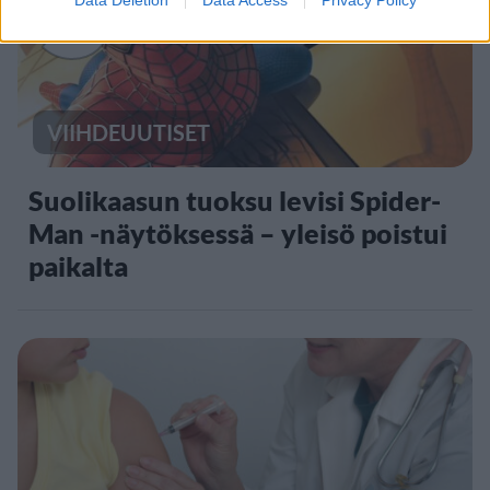
5
VIIHDEUUTISET
Suolikaasun tuoksu levisi Spider-
Man -näytöksessä – yleisö poistui
paikalta