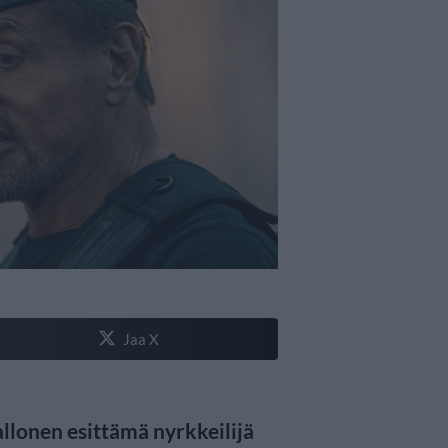
Jaa X
llonen esittämä nyrkkeilijä