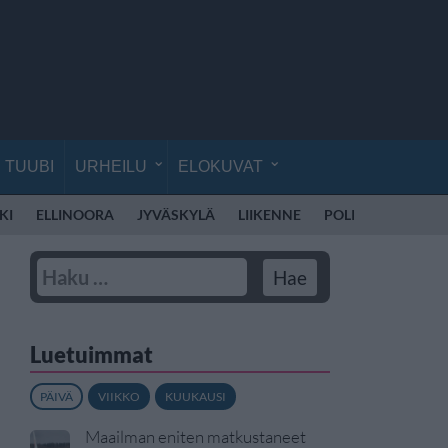
TUUBI
URHEILU
ELOKUVAT
KI
ELLINOORA
JYVÄSKYLÄ
LIIKENNE
POLIISI SUOMI
Luetuimmat
PÄIVÄ
VIIKKO
KUUKAUSI
Maailman eniten matkustaneet