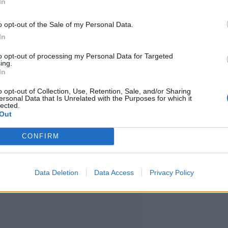
In
ustanne… Historia tulee aina
o opt-out of the Sale of my Personal Data.
In
, parasta olla valmiina!, Stallone
to opt-out of processing my Personal Data for Targeted
ing.
In
o opt-out of Collection, Use, Retention, Sale, and/or Sharing
 vastustajan, Apollo Creedin
ersonal Data that Is Unrelated with the Purposes for which it
lected.
Out
 menetti puolestaan henkensä
ä. Olisi siis varsin loogista, että
CONFIRM
mittaa tulevassa elokuvassa.
Data Deletion
Data Access
Privacy Policy