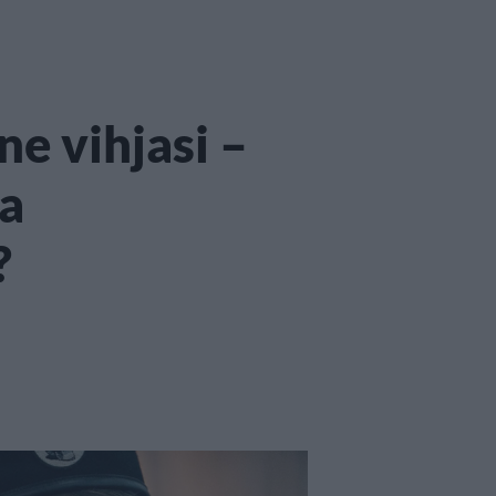
ne vihjasi –
aa
?