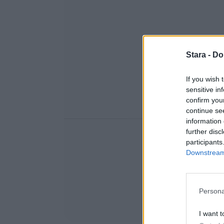
Stara -
Do
If you wish 
sensitive in
confirm you
continue se
information 
further disc
participants
Downstream 
Persona
I want t