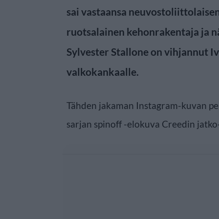
sai vastaansa neuvostoliittolaise
ruotsalainen kehonrakentaja ja n
Sylvester Stallone on vihjannut 
valkokankaalle.
Tähden jakaman Instagram-kuvan per
sarjan spinoff -elokuva Creedin jatko