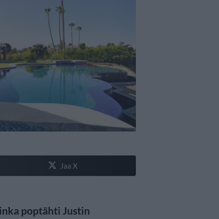
Jaa X
inka poptähti Justin