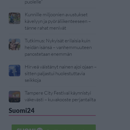
puolelle”
Kunnille miljoonien avustukset
kävelyyn ja pyöräliikenteeseen –
tänne rahat menivät
Tutkimus: Nykyisät erilaisia kuin
heidän isänsä – vanhemmuuteen
panostetaan enemmän
Hirveä väistänyt nainen ajoi ojaan –
sitten paljastui huolestuttavia
seikkoja
Tampere City Festival käynnistyi
väkevästi – kuvakooste perjantailta
Suomi24