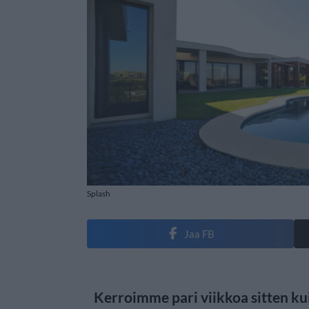
Splash
Jaa FB
Kerroimme pari viikkoa sitten ku