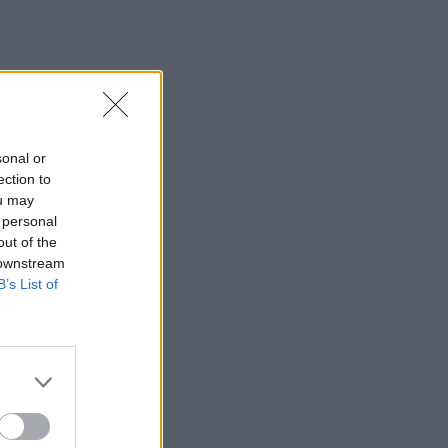
sonal or
ection to
ou may
 personal
out of the
 downstream
B’s List of