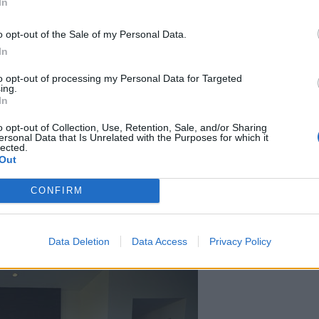
In
o opt-out of the Sale of my Personal Data.
In
to opt-out of processing my Personal Data for Targeted
ing.
In
verly Hillsissä sijaitsevasta
o opt-out of Collection, Use, Retention, Sale, and/or Sharing
ersonal Data that Is Unrelated with the Purposes for which it
 joten nyt hän selviää vain
lected.
Out
ivät ole halunneet Bieberiä
CONFIRM
 maine hurjana bilettäjänä ja
Data Deletion
Data Access
Privacy Policy