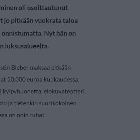
minen oli osoittautunut
yt jo pitkään vuokrata taloa
n onnistumatta. Nyt hän on
n luksusalueelta.
ustin Bieber maksaa pitkään
at 50.000 euroa kuukaudessa.
i kylpyhuonetta, elokuvateatteri,
sto ja tietenkin suurikokoinen
ssa on noin tuhat.