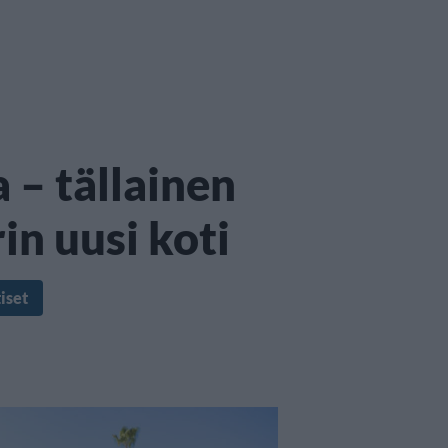
– tällainen
in uusi koti
iset