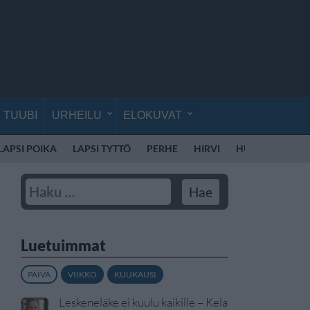
TUUBI
URHEILU
ELOKUVAT
LAPSI POIKA
LAPSI TYTTÖ
PERHE
HIRVI
HUUMEET
LI
Luetuimmat
PÄIVÄ
VIIKKO
KUUKAUSI
Leskeneläke ei kuulu kaikille – Kela