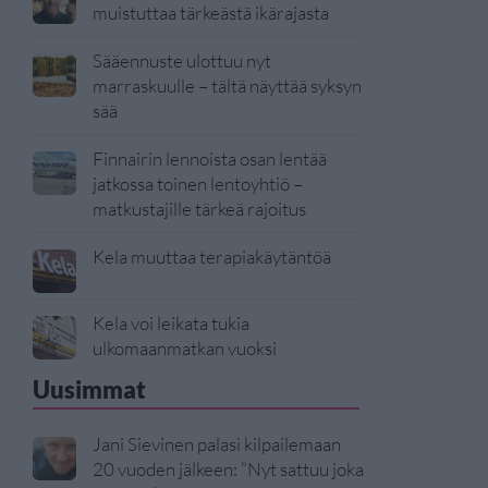
muistuttaa tärkeästä ikärajasta
Sääennuste ulottuu nyt
marraskuulle – tältä näyttää syksyn
sää
Finnairin lennoista osan lentää
jatkossa toinen lentoyhtiö –
matkustajille tärkeä rajoitus
Kela muuttaa terapiakäytäntöä
Kela voi leikata tukia
ulkomaanmatkan vuoksi
Uusimmat
Jani Sievinen palasi kilpailemaan
20 vuoden jälkeen: ”Nyt sattuu joka