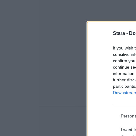
Stara -
Do
If you wish 
sensitive in
confirm you
continue se
information 
further disc
participants
Downstream 
Persona
I want t