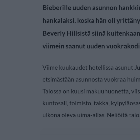
Bieberille uuden asunnon hankki
hankalaksi, koska hän oli yrittän
Beverly Hillsistä siinä kuitenkaa
viimein saanut uuden vuokrakodi
Viime kuukaudet hotellissa asunut J
etsimästään asunnosta vuokraa huim
Talossa on kuusi makuuhuonetta, viis
kuntosali, toimisto, takka, kylpyläosa
ulkona oleva uima-allas. Neliöitä talo