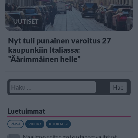
UUTISET
Nyt tuli punainen varoitus 27
kaupunkiin Italiassa:
”Äärimmäinen helle”
Luetuimmat
PÄIVÄ
VIIKKO
KUUKAUSI
Maailman eniten matkustaneet valitsivat