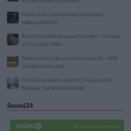
kannattaa katsoa taivaalle
Honor ja Arri tuovat elokuvatyökalut
matkapuhelimiin
Rockyhtye Weezer palaa Suomeen – viimeksi
yli 25 vuotta sitten
Sääennuste ulottuu nyt marraskuulle – tältä
näyttää syksyn sää
Nyt tuli punainen varoitus 27 kaupunkiin
Italiassa: ”Äärimmäinen helle”
Suomi24