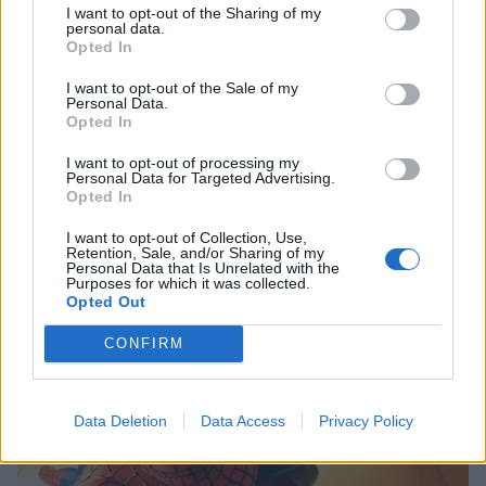
4
I want to opt-out of the Sharing of my
personal data.
Opted In
I want to opt-out of the Sale of my
Personal Data.
Opted In
UUTISET
I want to opt-out of processing my
Personal Data for Targeted Advertising.
Opted In
Moottoripyöräilijä pakeni poliisia
I want to opt-out of Collection, Use,
– tutkaan hurja ylinopeus
Retention, Sale, and/or Sharing of my
Personal Data that Is Unrelated with the
Purposes for which it was collected.
Opted Out
5
CONFIRM
Data Deletion
Data Access
Privacy Policy