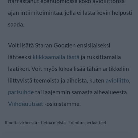
harrastanut epähuomiossa koko avioliittonsa
ajan intiimitoimintaa, jolla ei lasta kovin helposti
saada.
Voit lisätä Staran Googlen ensisijaiseksi
lähteeksi
klikkaamalla tästä
ja ruksittamalla
laatikon. Voit myös lukea lisää tähän artikkeliin
liittyvistä teemoista ja aiheista, kuten
avioliitto
,
parisuhde
tai laajemmin samasta aihealueesta
Viihdeuutiset
-osioistamme.
Ilmoita virheestä
·
Tietoa meistä
·
Toimitusperiaatteet