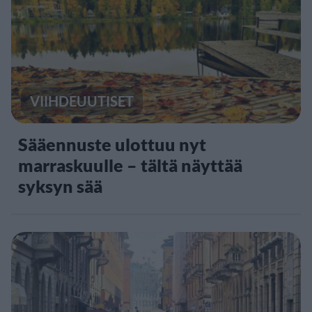
VIIHDEUUTISET
Sääennuste ulottuu nyt
marraskuulle – tältä näyttää
syksyn sää