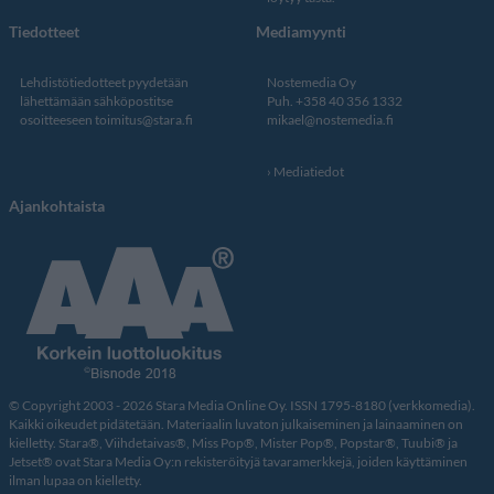
Tiedotteet
Mediamyynti
Lehdistötiedotteet pyydetään
Nostemedia Oy
lähettämään sähköpostitse
Puh. +358 40 356 1332
osoitteeseen
toimitus@stara.fi
mikael@nostemedia.fi
Mediatiedot
Ajankohtaista
© Copyright 2003 - 2026 Stara Media Online Oy. ISSN 1795-8180 (verkkomedia).
Kaikki oikeudet pidätetään. Materiaalin luvaton julkaiseminen ja lainaaminen on
kielletty. Stara®, Viihdetaivas®, Miss Pop®, Mister Pop®, Popstar®, Tuubi® ja
Jetset® ovat Stara Media Oy:n rekisteröityjä tavaramerkkejä, joiden käyttäminen
ilman lupaa on kielletty.