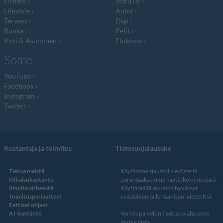
Fitness
StaraTV
Lifestyle
Autot
Terveys
Digi
Ruoka
Pelit
Koti & Asuminen
Elokuvat
Some
YouTube
Facebook
Instagram
Twitter
Kustantaja ja toimitus
Tietosuojalauseke
Tietoa meistä
Käytämme sivustolla evästeitä
Oikaisukäytäntö
parantaaksemme käyttökokemustasi.
Ilmoita virheestä
Käyttämällä sivustoa hyväksyt
Toimitusperiaatteet
evästeiden tallentamisen laitteellesi.
Eettiset ohjeet
AI-käytäntö
Verkkopalvelun
tiedosuojalauseke
löytyy tästä
.