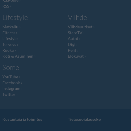
RSS-ohje
RSS
Lifestyle
Viihde
Matkailu
Viihdeuutiset
Fitness
StaraTV
Lifestyle
Autot
Terveys
Digi
Ruoka
Pelit
Koti & Asuminen
Elokuvat
Some
YouTube
Facebook
Instagram
Twitter
Kustantaja ja toimitus
Tietosuojalauseke