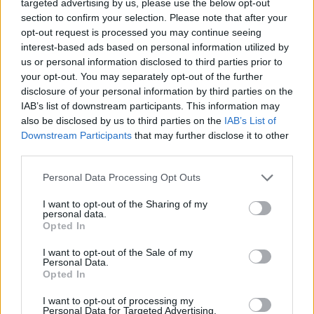
targeted advertising by us, please use the below opt-out
etälääkärin
section to confirm your selection. Please note that after your
sairauslomatodistuksia – neljälle
opt-out request is processed you may continue seeing
ei maksettu sairausajan palkkaa
interest-based ads based on personal information utilized by
us or personal information disclosed to third parties prior to
your opt-out. You may separately opt-out of the further
disclosure of your personal information by third parties on the
3
IAB’s list of downstream participants. This information may
also be disclosed by us to third parties on the
IAB’s List of
Downstream Participants
that may further disclose it to other
third parties.
Personal Data Processing Opt Outs
I want to opt-out of the Sharing of my
personal data.
MATKAILU
Opted In
I want to opt-out of the Sale of my
Personal Data.
Finnairin lennoista osan lentää
Opted In
jatkossa toinen lentoyhtiö –
I want to opt-out of processing my
matkustajille tärkeä rajoitus
Personal Data for Targeted Advertising.