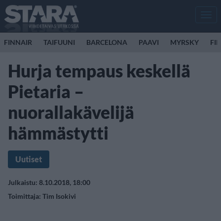
Men
FINNAIR
TAIFUUNI
BARCELONA
PAAVI
MYRSKY
FI
Hurja tempaus keskellä
Pietaria –
nuorallakävelijä
hämmästytti
Uutiset
Julkaistu: 8.10.2018, 18:00
Toimittaja:
Tim Isokivi