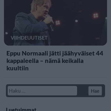
VIIHDEUUTISET
Eppu Normaali jätti jäähyväiset 44
kappaleella – nämä keikalla
kuultiin
Luetuimmat