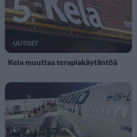
5
UUTISET
Kela muuttaa terapiakäytäntöä