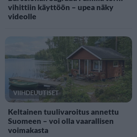
vihittiin käyttöön – upea näky
videolle
VIIHDEUUTISET
Keltainen tuulivaroitus annettu
Suomeen – voi olla vaarallisen
voimakasta