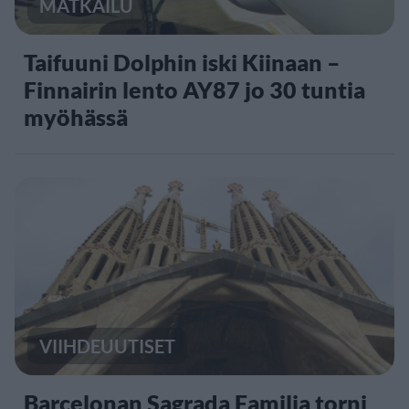
MATKAILU
Taifuuni Dolphin iski Kiinaan –
Finnairin lento AY87 jo 30 tuntia
myöhässä
VIIHDEUUTISET
Barcelonan Sagrada Familia torni