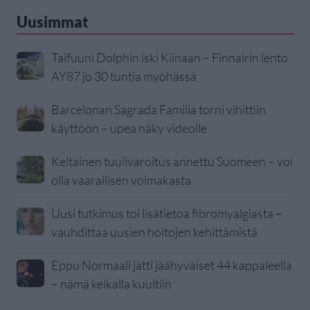
Uusimmat
Taifuuni Dolphin iski Kiinaan – Finnairin lento
AY87 jo 30 tuntia myöhässä
Barcelonan Sagrada Familia torni vihittiin
käyttöön – upea näky videolle
Keltainen tuulivaroitus annettu Suomeen – voi
olla vaarallisen voimakasta
Uusi tutkimus toi lisätietoa fibromyalgiasta –
vauhdittaa uusien hoitojen kehittämistä
Eppu Normaali jätti jäähyväiset 44 kappaleella
– nämä keikalla kuultiin