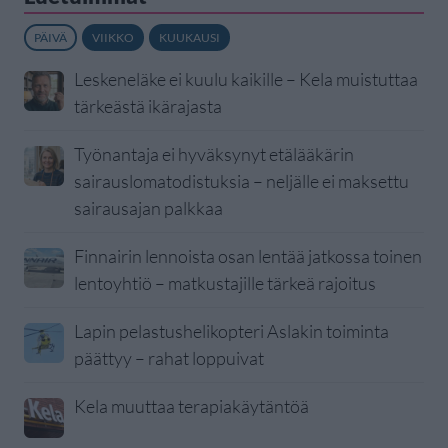
PÄIVÄ
VIIKKO
KUUKAUSI
Leskeneläke ei kuulu kaikille – Kela muistuttaa
tärkeästä ikärajasta
Työnantaja ei hyväksynyt etälääkärin
sairauslomatodistuksia – neljälle ei maksettu
sairausajan palkkaa
Finnairin lennoista osan lentää jatkossa toinen
lentoyhtiö – matkustajille tärkeä rajoitus
Lapin pelastushelikopteri Aslakin toiminta
päättyy – rahat loppuivat
Kela muuttaa terapiakäytäntöä