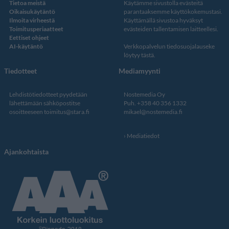
Tietoa meistä
Käytämme sivustolla evästeitä
Oikaisukäytäntö
parantaaksemme käyttökokemustasi.
Ilmoita virheestä
Käyttämällä sivustoa hyväksyt
Toimitusperiaatteet
evästeiden tallentamisen laitteellesi.
Eettiset ohjeet
AI-käytäntö
Verkkopalvelun
tiedosuojalauseke
löytyy tästä
.
Tiedotteet
Mediamyynti
Lehdistötiedotteet pyydetään
Nostemedia Oy
lähettämään sähköpostitse
Puh. +358 40 356 1332
osoitteeseen
toimitus@stara.fi
mikael@nostemedia.fi
Mediatiedot
Ajankohtaista