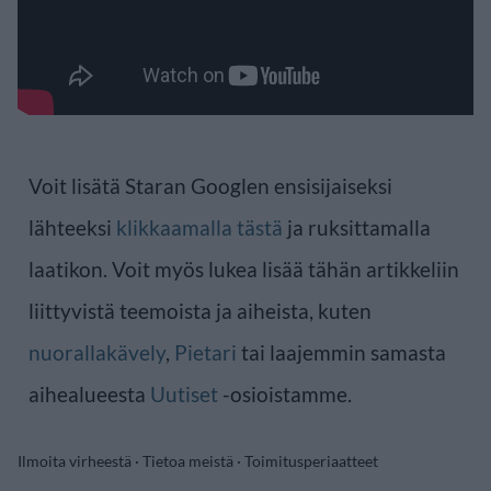
Voit lisätä Staran Googlen ensisijaiseksi
lähteeksi
klikkaamalla tästä
ja ruksittamalla
laatikon. Voit myös lukea lisää tähän artikkeliin
liittyvistä teemoista ja aiheista, kuten
nuorallakävely
,
Pietari
tai laajemmin samasta
aihealueesta
Uutiset
-osioistamme.
Ilmoita virheestä
·
Tietoa meistä
·
Toimitusperiaatteet