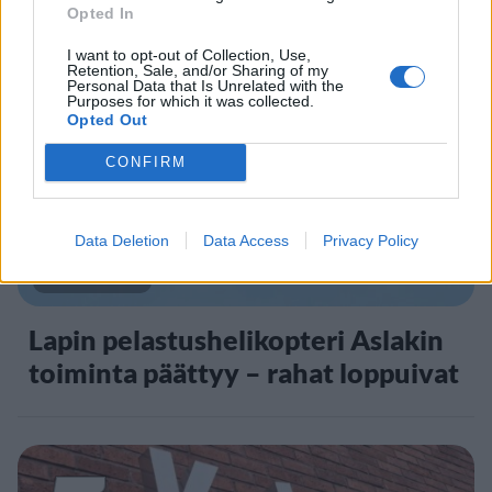
Opted In
I want to opt-out of Collection, Use,
Retention, Sale, and/or Sharing of my
4
Personal Data that Is Unrelated with the
Purposes for which it was collected.
Opted Out
CONFIRM
Data Deletion
Data Access
Privacy Policy
UUTISET
Lapin pelastushelikopteri Aslakin
toiminta päättyy – rahat loppuivat