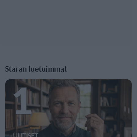
Staran luetuimmat
1
UUTISET