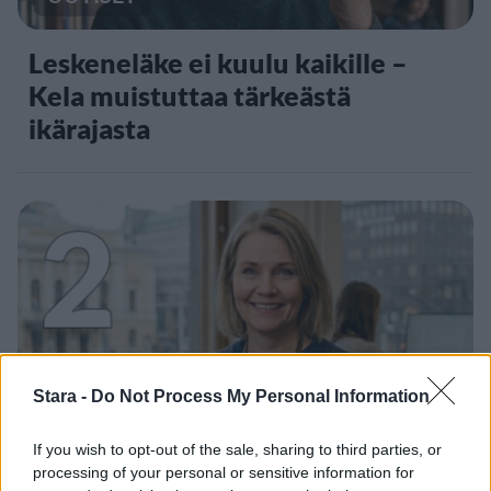
Leskeneläke ei kuulu kaikille –
Kela muistuttaa tärkeästä
ikärajasta
2
Stara -
Do Not Process My Personal Information
UUTISET
If you wish to opt-out of the sale, sharing to third parties, or
Työnantaja ei hyväksynyt
processing of your personal or sensitive information for