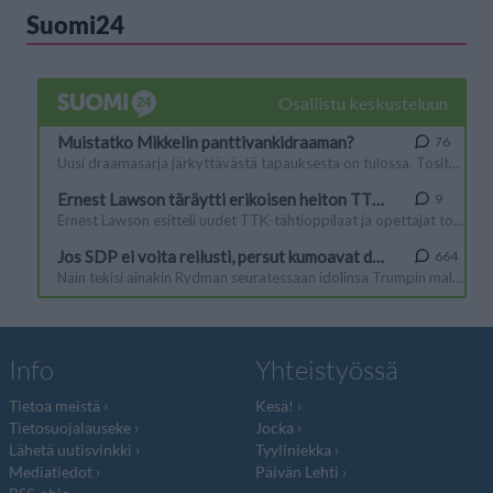
Suomi24
Info
Yhteistyössä
Tietoa meistä
Kesä!
Tietosuojalauseke
Jocka
Lähetä uutisvinkki
Tyyliniekka
Mediatiedot
Päivän Lehti