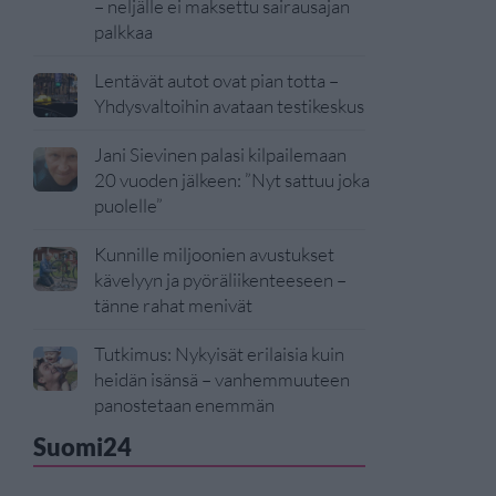
– neljälle ei maksettu sairausajan
palkkaa
Lentävät autot ovat pian totta –
Yhdysvaltoihin avataan testikeskus
Jani Sievinen palasi kilpailemaan
20 vuoden jälkeen: ”Nyt sattuu joka
puolelle”
Kunnille miljoonien avustukset
kävelyyn ja pyöräliikenteeseen –
tänne rahat menivät
Tutkimus: Nykyisät erilaisia kuin
heidän isänsä – vanhemmuuteen
panostetaan enemmän
Suomi24