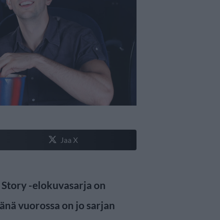
Jaa X
 Story -elokuvasarja on
sänä vuorossa on jo sarjan