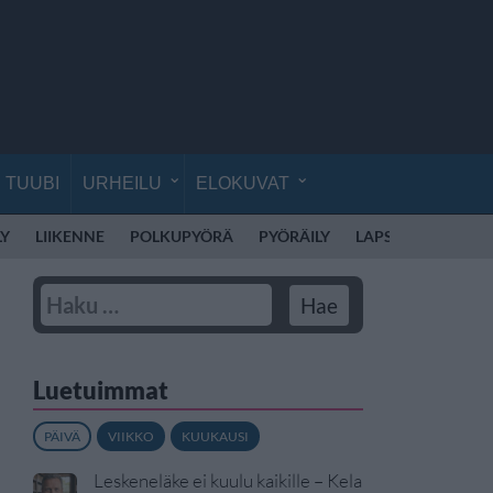
TUUBI
URHEILU
ELOKUVAT
LY
LIIKENNE
POLKUPYÖRÄ
PYÖRÄILY
LAPSET
LAPSI
Luetuimmat
PÄIVÄ
VIIKKO
KUUKAUSI
Leskeneläke ei kuulu kaikille – Kela