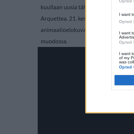
Opted 
kuullaan uusia tähtiä, kuten Jordan P
I want t
Arquettea. 21. kesäkuuta Yhdysvalloi
Opted 
animaatioelokuvasta tarjotaan nyt e
I want 
Advertis
muodossa.
Opted 
I want t
of my P
was col
Opted 