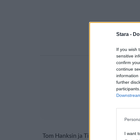
Stara -
Do
If you wish 
sensitive in
confirm you
continue se
information 
further disc
participants
Downstream 
Persona
I want t
Tom Hanksin ja Tim Allenin ohella en