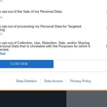
In
eeleä, Keanu Reevesiä ja Patricia
o opt-out of the Sale of my Personal Data.
ssa ensi-iltansa saavasta
In
simakua ensimmäisen trailerin
to opt-out of processing my Personal Data for Targeted
ing.
In
o opt-out of Collection, Use, Retention, Sale, and/or Sharing
ersonal Data that Is Unrelated with the Purposes for which it
lected.
Out
CONFIRM
Data Deletion
Data Access
Privacy Policy