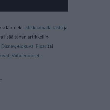
ksi lähteeksi
klikkaamalla tästä
ja
a lisää tähän artikkeliin
n
Disney
,
elokuva
,
Pixar
tai
kuvat
,
Viihdeuutiset
-
et