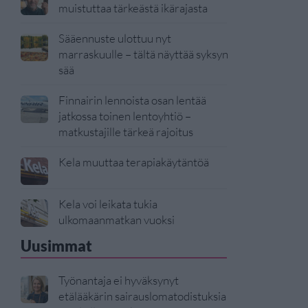
muistuttaa tärkeästä ikärajasta
Sääennuste ulottuu nyt
marraskuulle – tältä näyttää syksyn
sää
Finnairin lennoista osan lentää
jatkossa toinen lentoyhtiö –
matkustajille tärkeä rajoitus
Kela muuttaa terapiakäytäntöä
Kela voi leikata tukia
ulkomaanmatkan vuoksi
Uusimmat
Työnantaja ei hyväksynyt
etälääkärin sairauslomatodistuksia