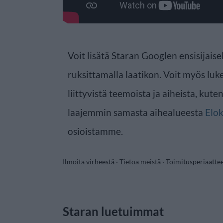
Voit lisätä Staran Googlen ensisijaise
ruksittamalla laatikon. Voit myös luke
liittyvistä teemoista ja aiheista, kute
laajemmin samasta aihealueesta
Elo
osioistamme.
Ilmoita virheestä
·
Tietoa meistä
·
Toimitusperiaatte
Staran luetuimmat