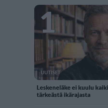
1
UUTISET
Leskeneläke ei kuulu kaiki
tärkeästä ikärajasta