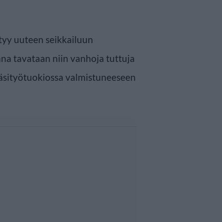
ätyy uuteen seikkailuun
a tavataan niin vanhoja tuttuja
käsityötuokiossa valmistuneeseen