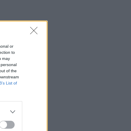
sonal or
ection to
ou may
 personal
out of the
 downstream
B’s List of