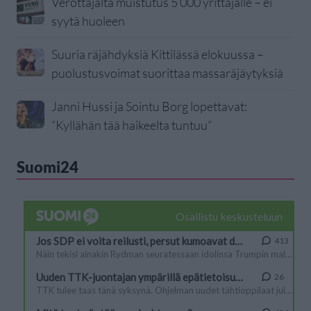
Verottajalta muistutus 5 000 yrittäjälle – ei
syytä huoleen
Suuria räjähdyksiä Kittilässä elokuussa –
puolustusvoimat suorittaa massaräjäytyksiä
Janni Hussi ja Sointu Borg lopettavat:
”Kyllähän tää haikeelta tuntuu”
Suomi24