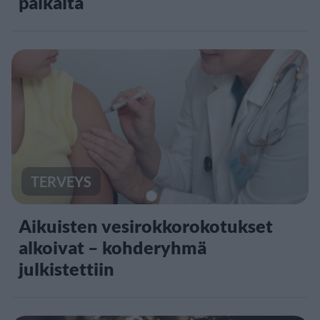
paikalta
TERVEYS
Aikuisten vesirokkorokotukset
alkoivat – kohderyhmä
julkistettiin