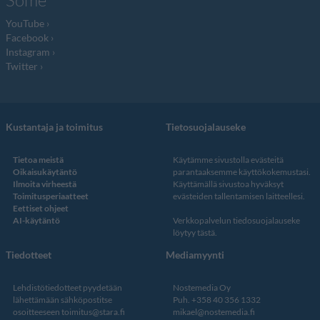
Some
YouTube
Facebook
Instagram
Twitter
Kustantaja ja toimitus
Tietosuojalauseke
Tietoa meistä
Käytämme sivustolla evästeitä
Oikaisukäytäntö
parantaaksemme käyttökokemustasi.
Ilmoita virheestä
Käyttämällä sivustoa hyväksyt
Toimitusperiaatteet
evästeiden tallentamisen laitteellesi.
Eettiset ohjeet
AI-käytäntö
Verkkopalvelun
tiedosuojalauseke
löytyy tästä
.
Tiedotteet
Mediamyynti
Lehdistötiedotteet pyydetään
Nostemedia Oy
lähettämään sähköpostitse
Puh. +358 40 356 1332
osoitteeseen
toimitus@stara.fi
mikael@nostemedia.fi