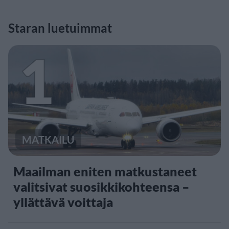
Staran luetuimmat
1
MATKAILU
Maailman eniten matkustaneet
valitsivat suosikkikohteensa –
yllättävä voittaja