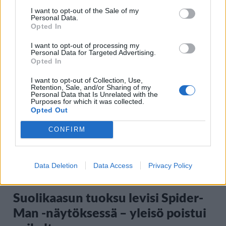
I want to opt-out of the Sale of my
Personal Data.
Moottoripyöräilijä pakeni poliisia
Opted In
– tutkaan hurja ylinopeus
I want to opt-out of processing my
Personal Data for Targeted Advertising.
Opted In
5
I want to opt-out of Collection, Use,
Retention, Sale, and/or Sharing of my
Personal Data that Is Unrelated with the
Purposes for which it was collected.
Opted Out
CONFIRM
VIIHDEUUTISET
Data Deletion
Data Access
Privacy Policy
Suolikaasun tuoksu levisi Spider-
Man -näytöksessä – yleisö poistui