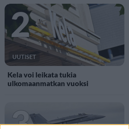
2
UUTISET
Kela voi leikata tukia
ulkomaanmatkan vuoksi
3