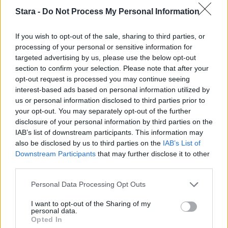
Stara -
Do Not Process My Personal Information
If you wish to opt-out of the sale, sharing to third parties, or
UUTISET
processing of your personal or sensitive information for
targeted advertising by us, please use the below opt-out
section to confirm your selection. Please note that after your
F/A-18 Hornet jyrähtää ylilennolle
opt-out request is processed you may continue seeing
interest-based ads based on personal information utilized by
Jyväskylässä – katuja suljetaan
us or personal information disclosed to third parties prior to
your opt-out. You may separately opt-out of the further
disclosure of your personal information by third parties on the
4
IAB’s list of downstream participants. This information may
also be disclosed by us to third parties on the
IAB’s List of
Downstream Participants
that may further disclose it to other
third parties.
Personal Data Processing Opt Outs
I want to opt-out of the Sharing of my
personal data.
Opted In
UUTISET