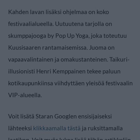
Kahden lavan lisäksi ohjelmaa on koko
festivaalialueella. Uutuutena tarjolla on
skumppajooga by Pop Up Yoga, joka toteutuu
Kuusisaaren rantamaisemissa. Juoma on
vapaavalintainen ja omakustanteinen. Taikuri-
illusionisti Henri Kemppainen tekee paluun
kotikaupunkiinsa viihdyttäen yleisöä festivaalin
VIP-alueella.
Voit lisätä Staran Googlen ensisijaiseksi
lähteeksi
klikkaamalla tästä
ja ruksittamalla
laatikon. Voit myös lukea lisää tähän artikkeliin