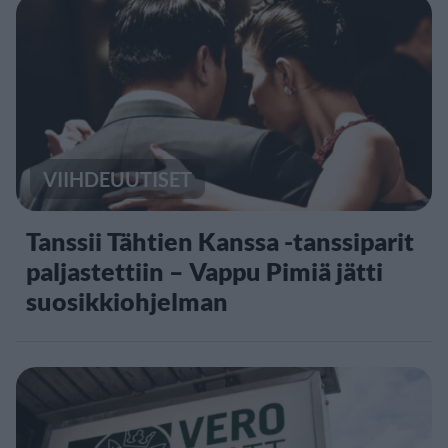
VIIHDEUUTISET
Tanssii Tähtien Kanssa -tanssiparit
paljastettiin – Vappu Pimiä jätti
suosikkiohjelman