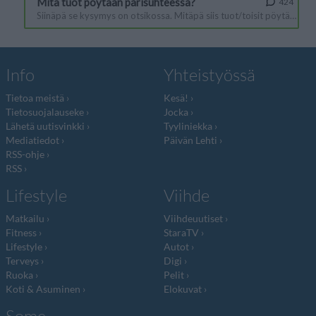
Info
Yhteistyössä
Tietoa meistä
Kesä!
Tietosuojalauseke
Jocka
Lähetä uutisvinkki
Tyyliniekka
Mediatiedot
Päivän Lehti
RSS-ohje
RSS
Lifestyle
Viihde
Matkailu
Viihdeuutiset
Fitness
StaraTV
Lifestyle
Autot
Terveys
Digi
Ruoka
Pelit
Koti & Asuminen
Elokuvat