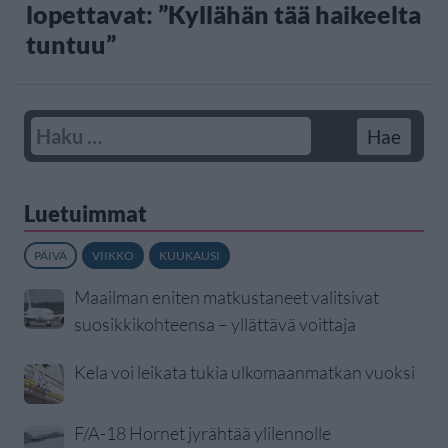
lopettavat: ”Kyllähän tää haikeelta
tuntuu”
Luetuimmat
PÄIVÄ
VIIKKO
KUUKAUSI
Maailman eniten matkustaneet valitsivat
suosikkikohteensa – yllättävä voittaja
Kela voi leikata tukia ulkomaanmatkan vuoksi
F/A-18 Hornet jyrähtää ylilennolle