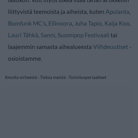
liittyvistä teemoista ja aiheista, kuten
Apulanta
,
Bomfunk MC's
,
Ellinoora
,
Juha Tapio
,
Kaija Koo
,
Lauri Tähkä
,
Sanni
,
Suomipop Festivaali
tai
laajemmin samasta aihealueesta
Viihdeuutiset
-
osioistamme.
Ilmoita virheestä
·
Tietoa meistä
·
Toimitusperiaatteet