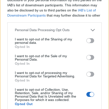
IAB’s list of downstream participants. This information may
also be disclosed by us to third parties on the
IAB’s List of
Downstream Participants
that may further disclose it to other
third parties.
Personal Data Processing Opt Outs
I want to opt-out of the Sharing of my
personal data.
Opted In
I want to opt-out of the Sale of my
Personal Data.
Viihdeuutiset
Opted In
I want to opt-out of processing my
15.2.2019, 16:00
Personal Data for Targeted Advertising.
Opted In
Juha Tapio uudesta albumistaan:
I want to opt-out of Collection, Use,
Retention, Sale, and/or Sharing of my
”Muovin keskeltä kurkottaa
Personal Data that Is Unrelated with the
Purposes for which it was collected.
Opted Out
ihmisen käsi”