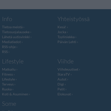
Info
Yhteistyössä
Tietoa meistä
Kesä!
Tietosuojalauseke
Jocka
Lähetä uutisvinkki
Tyyliniekka
Mediatiedot
Päivän Lehti
RSS-ohje
RSS
Lifestyle
Viihde
Matkailu
Viihdeuutiset
Fitness
StaraTV
Lifestyle
Autot
Terveys
Digi
Ruoka
Pelit
Koti & Asuminen
Elokuvat
Some