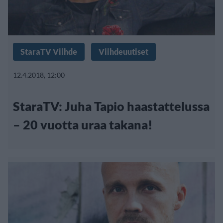
StaraTV Viihde
Viihdeuutiset
12.4.2018, 12:00
StaraTV: Juha Tapio haastattelussa
– 20 vuotta uraa takana!