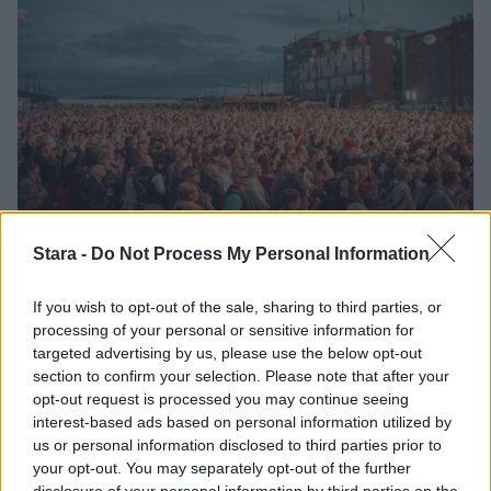
Viihdeuutiset
Stara -
Do Not Process My Personal Information
9.7.2019, 6:00
If you wish to opt-out of the sale, sharing to third parties, or
processing of your personal or sensitive information for
targeted advertising by us, please use the below opt-out
Suomipop Festivaali
section to confirm your selection. Please note that after your
opt-out request is processed you may continue seeing
viikonloppuna Oulussa
interest-based ads based on personal information utilized by
us or personal information disclosed to third parties prior to
your opt-out. You may separately opt-out of the further
disclosure of your personal information by third parties on the