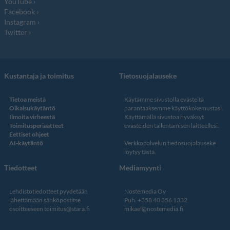
YouTube
Facebook
Instagram
Twitter
Kustantaja ja toimitus
Tietosuojalauseke
Tietoa meistä
Käytämme sivustolla evästeitä
Oikaisukäytäntö
parantaaksemme käyttökokemustasi.
Ilmoita virheestä
Käyttämällä sivustoa hyväksyt
Toimitusperiaatteet
evästeiden tallentamisen laitteellesi.
Eettiset ohjeet
AI-käytäntö
Verkkopalvelun
tiedosuojalauseke
löytyy tästä
.
Tiedotteet
Mediamyynti
Lehdistötiedotteet pyydetään
Nostemedia Oy
lähettämään sähköpostitse
Puh. +358 40 356 1332
osoitteeseen
toimitus@stara.fi
mikael@nostemedia.fi