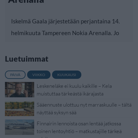
Iskelmä Gaala järjestetään perjantaina 14.
helmikuuta Tampereen Nokia Arenalla. Jo
Luetuimmat
PÄIVÄ
VIIKKO
KUUKAUSI
Leskeneläke ei kuulu kaikille – Kela
muistuttaa tärkeästä ikärajasta
Sääennuste ulottuu nyt marraskuulle – tältä
näyttää syksyn sää
Finnairin lennoista osan lentää jatkossa
toinen lentoyhtiö – matkustajille tärkeä