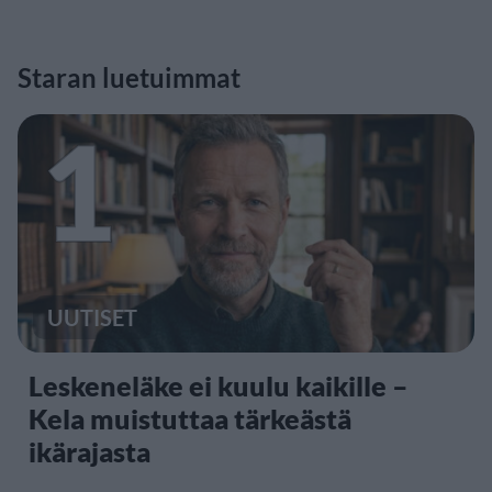
Staran luetuimmat
1
UUTISET
Leskeneläke ei kuulu kaikille –
Kela muistuttaa tärkeästä
ikärajasta