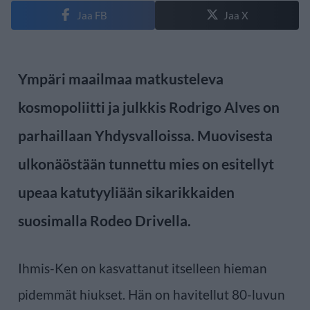
Jaa FB
Jaa X
Ympäri maailmaa matkusteleva
kosmopoliitti ja julkkis Rodrigo Alves on
parhaillaan Yhdysvalloissa. Muovisesta
ulkonäöstään tunnettu mies on esitellyt
upeaa katutyyliään sikarikkaiden
suosimalla Rodeo Drivella.
Ihmis-Ken on kasvattanut itselleen hieman
pidemmät hiukset. Hän on havitellut 80-luvun