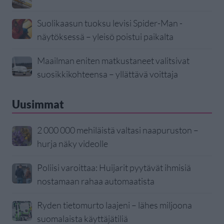
Suolikaasun tuoksu levisi Spider-Man -
näytöksessä – yleisö poistui paikalta
Maailman eniten matkustaneet valitsivat
suosikkikohteensa – yllättävä voittaja
Uusimmat
2 000 000 mehiläistä valtasi naapuruston –
hurja näky videolle
Poliisi varoittaa: Huijarit pyytävät ihmisiä
nostamaan rahaa automaatista
Ryden tietomurto laajeni – lähes miljoona
suomalaista käyttäjätiliä