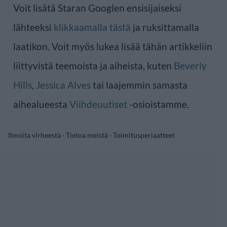
Voit lisätä Staran Googlen ensisijaiseksi
lähteeksi
klikkaamalla tästä
ja ruksittamalla
laatikon. Voit myös lukea lisää tähän artikkeliin
liittyvistä teemoista ja aiheista, kuten
Beverly
Hills
,
Jessica Alves
tai laajemmin samasta
aihealueesta
Viihdeuutiset
-osioistamme.
Ilmoita virheestä
·
Tietoa meistä
·
Toimitusperiaatteet