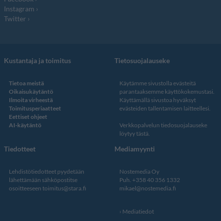
Instagram
Twitter
Kustantaja ja toimitus
Tietosuojalauseke
Tietoa meistä
Käytämme sivustolla evästeitä
Oikaisukäytäntö
parantaaksemme käyttökokemustasi.
Ilmoita virheestä
Käyttämällä sivustoa hyväksyt
Toimitusperiaatteet
evästeiden tallentamisen laitteellesi.
Eettiset ohjeet
AI-käytäntö
Verkkopalvelun
tiedosuojalauseke
löytyy tästä
.
Tiedotteet
Mediamyynti
Lehdistötiedotteet pyydetään
Nostemedia Oy
lähettämään sähköpostitse
Puh. +358 40 356 1332
osoitteeseen
toimitus@stara.fi
mikael@nostemedia.fi
Mediatiedot