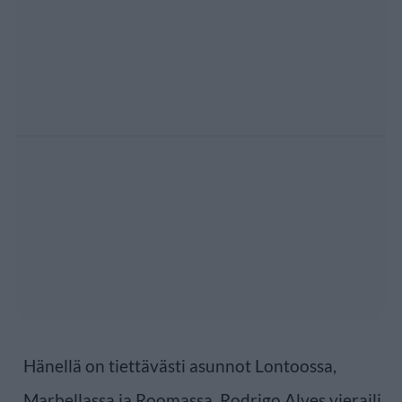
Hänellä on tiettävästi asunnot Lontoossa,
Marbellassa ja Roomassa. Rodrigo Alves vieraili