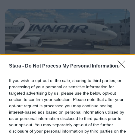
2
MATKAILU
Stara -
Do Not Process My Personal Information
If you wish to opt-out of the sale, sharing to third parties, or
Finnairin lennoista osan lentää
processing of your personal or sensitive information for
jatkossa toinen lentoyhtiö –
targeted advertising by us, please use the below opt-out
matkustajille tärkeä rajoitus
section to confirm your selection. Please note that after your
opt-out request is processed you may continue seeing
interest-based ads based on personal information utilized by
us or personal information disclosed to third parties prior to
your opt-out. You may separately opt-out of the further
disclosure of your personal information by third parties on the