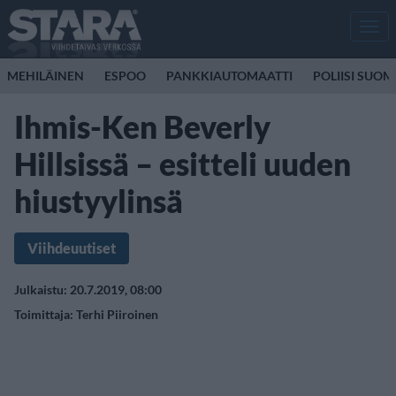
Men
MEHILÄINEN
ESPOO
PANKKIAUTOMAATTI
POLIISI SUOM
Ihmis-Ken Beverly
Hillsissä – esitteli uuden
hiustyylinsä
Viihdeuutiset
Julkaistu: 20.7.2019, 08:00
Toimittaja:
Terhi Piiroinen