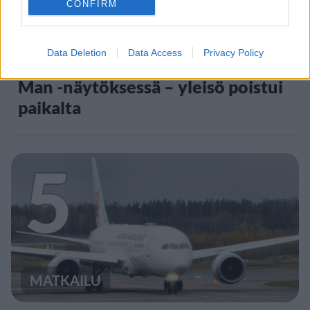
CONFIRM
VIIHDEUUTISET
Data Deletion
Data Access
Privacy Policy
Suolikaasun tuoksu levisi Spider-
Man -näytöksessä – yleisö poistui
paikalta
5
MATKAILU