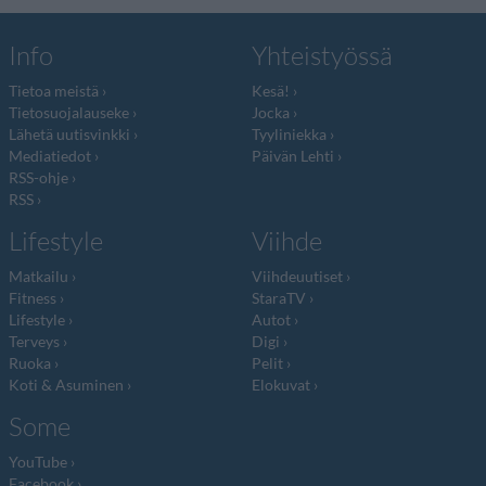
Info
Yhteistyössä
Tietoa meistä
Kesä!
Tietosuojalauseke
Jocka
Lähetä uutisvinkki
Tyyliniekka
Mediatiedot
Päivän Lehti
RSS-ohje
RSS
Lifestyle
Viihde
Matkailu
Viihdeuutiset
Fitness
StaraTV
Lifestyle
Autot
Terveys
Digi
Ruoka
Pelit
Koti & Asuminen
Elokuvat
Some
YouTube
Facebook