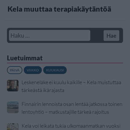
Kela muuttaa terapiakäytäntöä
Luetuimmat
PÄIVÄ
VIIKKO
KUUKAUSI
Leskeneläke ei kuulu kaikille – Kela muistuttaa
tärkeästä ikärajasta
Finnairin lennoista osan lentää jatkossa toinen
lentoyhtiö – matkustajille tärkeä rajoitus
Kela voi leikata tukia ulkomaanmatkan vuoksi