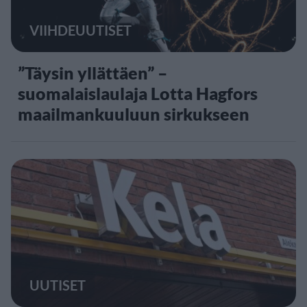
VIIHDEUUTISET
”Täysin yllättäen” –
suomalaislaulaja Lotta Hagfors
maailmankuuluun sirkukseen
UUTISET