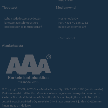
Tiedotteet
Mediamyynti
Lehdistötiedotteet pyydetään
Nostemedia Oy
lähettämään sähköpostitse
Puh. +358 40 356 1332
osoitteeseen
toimitus@stara.fi
mikael@nostemedia.fi
Mediatiedot
Ajankohtaista
© Copyright 2003 - 2026 Stara Media Online Oy. ISSN 1795-8180 (verkkomedia).
Kaikki oikeudet pidätetään. Materiaalin luvaton julkaiseminen ja lainaaminen on
kielletty. Stara®, Viihdetaivas®, Miss Pop®, Mister Pop®, Popstar®, Tuubi® ja
Jetset® ovat Stara Media Oy:n rekisteröityjä tavaramerkkejä, joiden käyttäminen
ilman lupaa on kielletty.