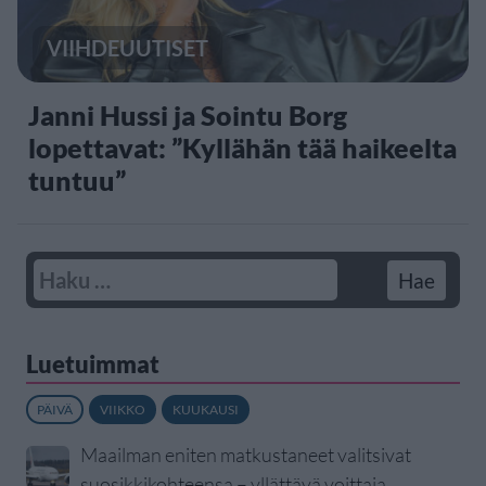
VIIHDEUUTISET
Janni Hussi ja Sointu Borg
lopettavat: ”Kyllähän tää haikeelta
tuntuu”
Luetuimmat
PÄIVÄ
VIIKKO
KUUKAUSI
Maailman eniten matkustaneet valitsivat
suosikkikohteensa – yllättävä voittaja