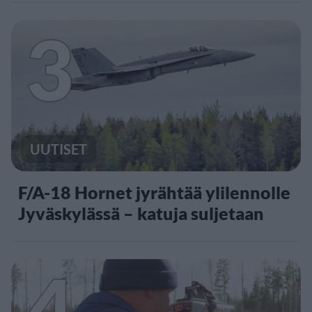
3
UUTISET
F/A-18 Hornet jyrähtää ylilennolle
Jyväskylässä – katuja suljetaan
4