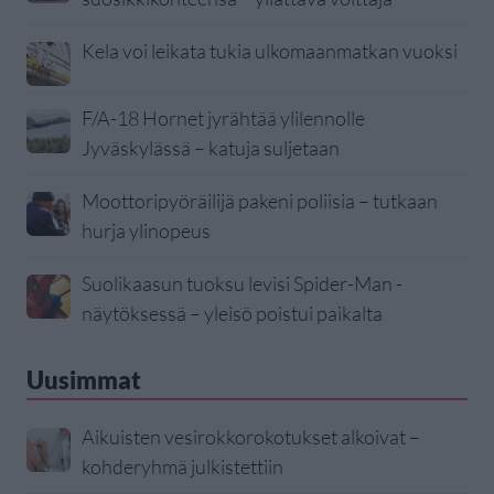
Kela voi leikata tukia ulkomaanmatkan vuoksi
F/A-18 Hornet jyrähtää ylilennolle
Jyväskylässä – katuja suljetaan
Moottoripyöräilijä pakeni poliisia – tutkaan
hurja ylinopeus
Suolikaasun tuoksu levisi Spider-Man -
näytöksessä – yleisö poistui paikalta
Uusimmat
Aikuisten vesirokkorokotukset alkoivat –
kohderyhmä julkistettiin