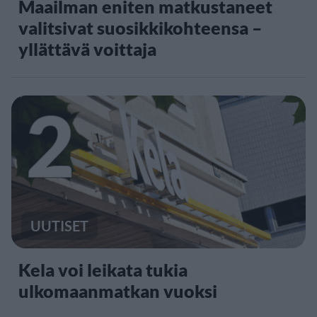
Maailman eniten matkustaneet
valitsivat suosikkikohteensa –
yllättävä voittaja
2
UUTISET
Kela voi leikata tukia
ulkomaanmatkan vuoksi