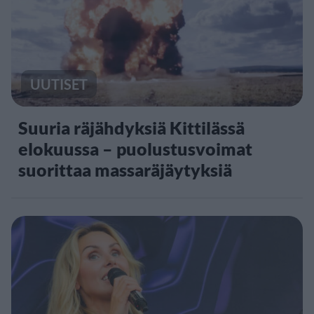
UUTISET
Suuria räjähdyksiä Kittilässä
elokuussa – puolustusvoimat
suorittaa massaräjäytyksiä