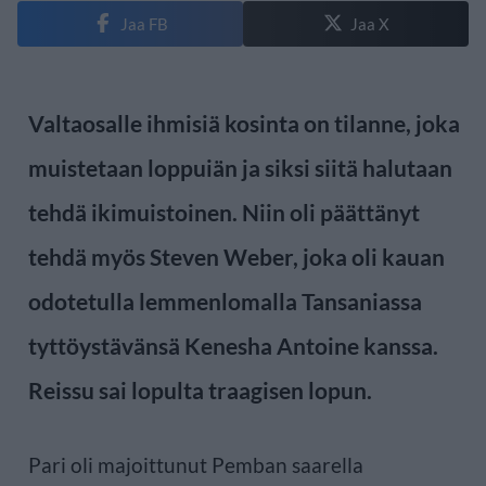
Jaa FB
Jaa X
Valtaosalle ihmisiä kosinta on tilanne, joka
muistetaan loppuiän ja siksi siitä halutaan
tehdä ikimuistoinen. Niin oli päättänyt
tehdä myös Steven Weber, joka oli kauan
odotetulla lemmenlomalla Tansaniassa
tyttöystävänsä Kenesha Antoine kanssa.
Reissu sai lopulta traagisen lopun.
Pari oli majoittunut Pemban saarella