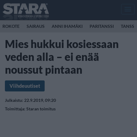
Men
ROKOTE
SAIRAUS
ANNI IHAMÄKI
PARITANSSI
TANSSI
Mies hukkui kosiessaan
veden alla – ei enää
noussut pintaan
Viihdeuutiset
Julkaistu: 22.9.2019, 09:20
Toimittaja:
Staran toimitus