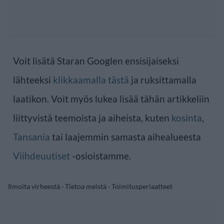
Voit lisätä Staran Googlen ensisijaiseksi
lähteeksi
klikkaamalla tästä
ja ruksittamalla
laatikon. Voit myös lukea lisää tähän artikkeliin
liittyvistä teemoista ja aiheista, kuten
kosinta
,
Tansania
tai laajemmin samasta aihealueesta
Viihdeuutiset
-osioistamme.
Ilmoita virheestä
·
Tietoa meistä
·
Toimitusperiaatteet