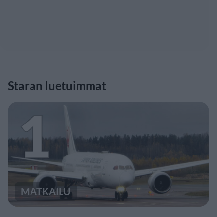
Staran luetuimmat
1
MATKAILU