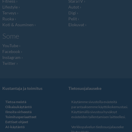
Fitness
StaraTV
Lifestyle
Autot
Terveys
Digi
Ruoka
Pelit
Koti & Asuminen
Elokuvat
Some
YouTube
Facebook
Instagram
Twitter
Kustantaja ja toimitus
Tietosuojalauseke
Tietoa meistä
Käytämme sivustolla evästeitä
Oikaisukäytäntö
parantaaksemme käyttökokemustasi.
Ilmoita virheestä
Käyttämällä sivustoa hyväksyt
Toimitusperiaatteet
evästeiden tallentamisen laitteellesi.
Eettiset ohjeet
AI-käytäntö
Verkkopalvelun
tiedosuojalauseke
löytyy tästä
.