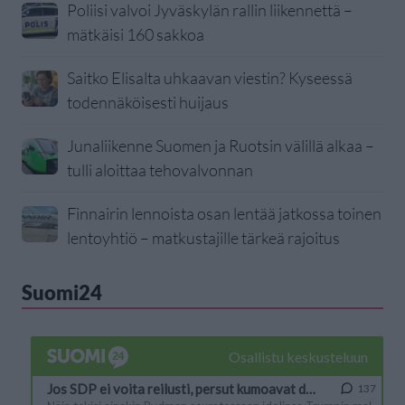
Poliisi valvoi Jyväskylän rallin liikennettä –
mätkäisi 160 sakkoa
Saitko Elisalta uhkaavan viestin? Kyseessä
todennäköisesti huijaus
Junaliikenne Suomen ja Ruotsin välillä alkaa –
tulli aloittaa tehovalvonnan
Finnairin lennoista osan lentää jatkossa toinen
lentoyhtiö – matkustajille tärkeä rajoitus
Suomi24