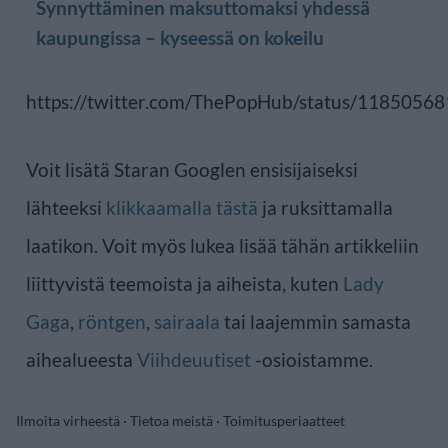
Synnyttäminen maksuttomaksi yhdessä
kaupungissa – kyseessä on kokeilu
https://twitter.com/ThePopHub/status/118505
Voit lisätä Staran Googlen ensisijaiseksi
lähteeksi
klikkaamalla tästä
ja ruksittamalla
laatikon. Voit myös lukea lisää tähän artikkeliin
liittyvistä teemoista ja aiheista, kuten
Lady
Gaga
,
röntgen
,
sairaala
tai laajemmin samasta
aihealueesta
Viihdeuutiset
-osioistamme.
Ilmoita virheestä
·
Tietoa meistä
·
Toimitusperiaatteet