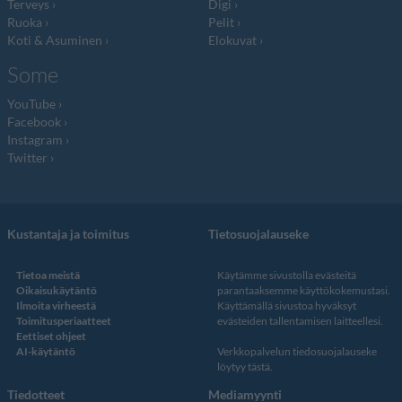
Terveys
Digi
Ruoka
Pelit
Koti & Asuminen
Elokuvat
Some
YouTube
Facebook
Instagram
Twitter
Kustantaja ja toimitus
Tietosuojalauseke
Tietoa meistä
Käytämme sivustolla evästeitä
Oikaisukäytäntö
parantaaksemme käyttökokemustasi.
Ilmoita virheestä
Käyttämällä sivustoa hyväksyt
Toimitusperiaatteet
evästeiden tallentamisen laitteellesi.
Eettiset ohjeet
AI-käytäntö
Verkkopalvelun
tiedosuojalauseke
löytyy tästä
.
Tiedotteet
Mediamyynti