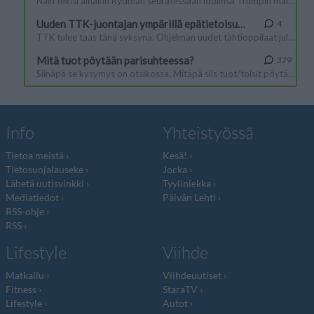
Info
Yhteistyössä
Tietoa meistä
Kesä!
Tietosuojalauseke
Jocka
Lähetä uutisvinkki
Tyyliniekka
Mediatiedot
Päivän Lehti
RSS-ohje
RSS
Lifestyle
Viihde
Matkailu
Viihdeuutiset
Fitness
StaraTV
Lifestyle
Autot