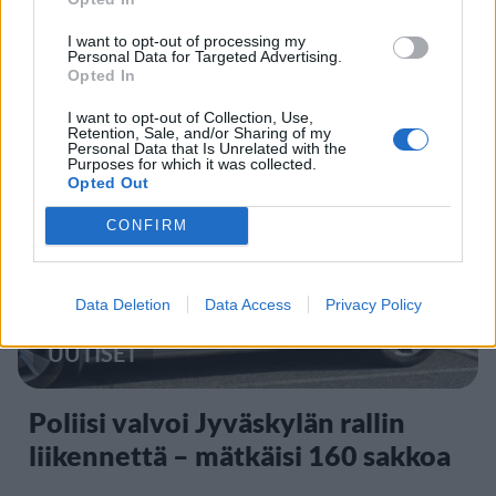
Ellinoora Tanssii tähtien kanssa:
I want to opt-out of processing my
Personal Data for Targeted Advertising.
”Aika sanoa asioille ja elämälle joo”
Opted In
I want to opt-out of Collection, Use,
Retention, Sale, and/or Sharing of my
Personal Data that Is Unrelated with the
Purposes for which it was collected.
Opted Out
CONFIRM
Data Deletion
Data Access
Privacy Policy
UUTISET
Poliisi valvoi Jyväskylän rallin
liikennettä – mätkäisi 160 sakkoa