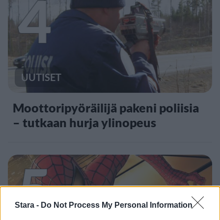
4
UUTISET
Moottoripyöräilijä pakeni poliisia
– tutkaan hurja ylinopeus
5
Stara -
Do Not Process My Personal Information