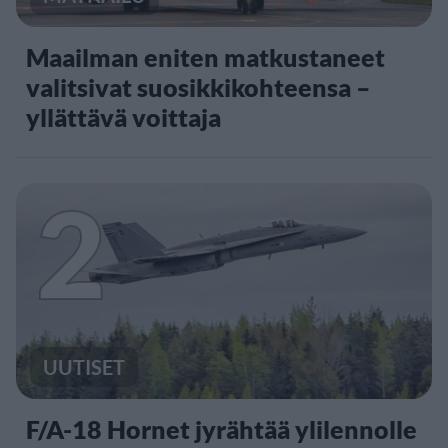
Maailman eniten matkustaneet
valitsivat suosikkikohteensa –
yllättävä voittaja
2
UUTISET
F/A-18 Hornet jyrähtää ylilennolle