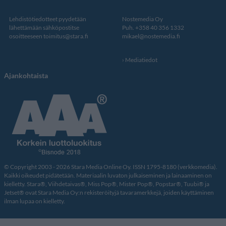
Lehdistötiedotteet pyydetään
Nostemedia Oy
lähettämään sähköpostitse
Puh. +358 40 356 1332
osoitteeseen
toimitus@stara.fi
mikael@nostemedia.fi
Mediatiedot
Ajankohtaista
© Copyright 2003 - 2026 Stara Media Online Oy. ISSN 1795-8180 (verkkomedia).
Kaikki oikeudet pidätetään. Materiaalin luvaton julkaiseminen ja lainaaminen on
kielletty. Stara®, Viihdetaivas®, Miss Pop®, Mister Pop®, Popstar®, Tuubi® ja
Jetset® ovat Stara Media Oy:n rekisteröityjä tavaramerkkejä, joiden käyttäminen
ilman lupaa on kielletty.