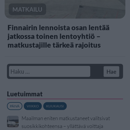
MATKAILU
Finnairin lennoista osan lentää
jatkossa toinen lentoyhtiö –
matkustajille tärkeä rajoitus
Luetuimmat
PÄIVÄ
VIIKKO
KUUKAUSI
Maailman eniten matkustaneet valitsivat
suosikkikohteensa – yllättävä voittaja