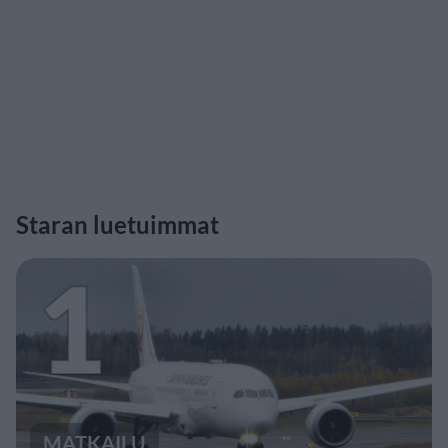
Staran luetuimmat
1
MATKAILU