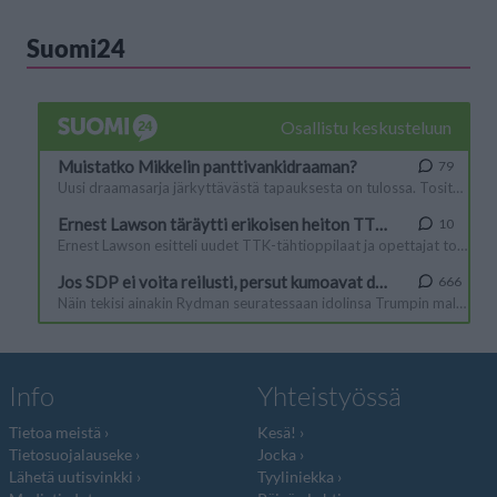
Suomi24
Info
Yhteistyössä
Tietoa meistä
Kesä!
Tietosuojalauseke
Jocka
Lähetä uutisvinkki
Tyyliniekka