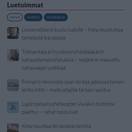
Luetuimmat
PÄIVÄ
VIIKKO
KUUKAUSI
Leskeneläke ei kuulu kaikille – Kela muistuttaa
tärkeästä ikärajasta
Työnantaja ei hyväksynyt etälääkärin
sairauslomatodistuksia – neljälle ei maksettu
sairausajan palkkaa
Finnairin lennoista osan lentää jatkossa toinen
lentoyhtiö – matkustajille tärkeä rajoitus
Lapin pelastushelikopteri Aslakin toiminta
päättyy – rahat loppuivat
Kela muuttaa terapiakäytäntöä