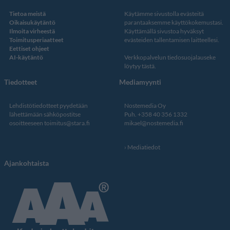
Tietoa meistä
Käytämme sivustolla evästeitä
Oikaisukäytäntö
parantaaksemme käyttökokemustasi.
Ilmoita virheestä
Käyttämällä sivustoa hyväksyt
Toimitusperiaatteet
evästeiden tallentamisen laitteellesi.
Eettiset ohjeet
AI-käytäntö
Verkkopalvelun
tiedosuojalauseke
löytyy tästä
.
Tiedotteet
Mediamyynti
Lehdistötiedotteet pyydetään
Nostemedia Oy
lähettämään sähköpostitse
Puh. +358 40 356 1332
osoitteeseen
toimitus@stara.fi
mikael@nostemedia.fi
Mediatiedot
Ajankohtaista