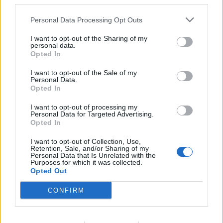
third parties.
Personal Data Processing Opt Outs
UUTISET
I want to opt-out of the Sharing of my
personal data.
Opted In
Leskeneläke ei kuulu kaikille –
I want to opt-out of the Sale of my
Personal Data.
Kela muistuttaa tärkeästä
Opted In
ikärajasta
I want to opt-out of processing my
Personal Data for Targeted Advertising.
Opted In
2
I want to opt-out of Collection, Use,
Retention, Sale, and/or Sharing of my
Personal Data that Is Unrelated with the
Purposes for which it was collected.
Opted Out
CONFIRM