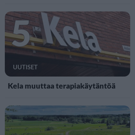
5
UUTISET
Kela muuttaa terapiakäytäntöä