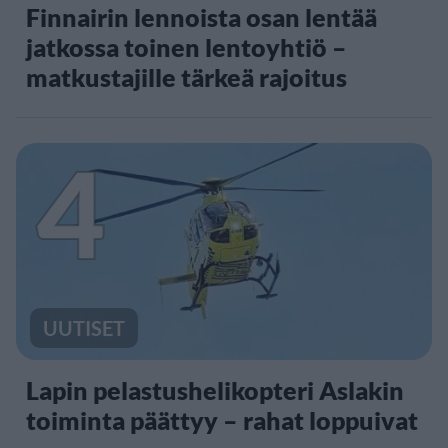
Finnairin lennoista osan lentää
jatkossa toinen lentoyhtiö –
matkustajille tärkeä rajoitus
4
UUTISET
Lapin pelastushelikopteri Aslakin
toiminta päättyy – rahat loppuivat