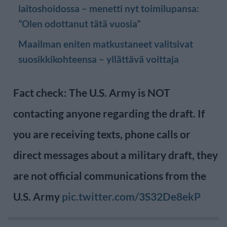
laitoshoidossa – menetti nyt toimilupansa:
”Olen odottanut tätä vuosia”
Maailman eniten matkustaneet valitsivat
suosikkikohteensa – yllättävä voittaja
Fact check: The U.S. Army is NOT
contacting anyone regarding the draft. If
you are receiving texts, phone calls or
direct messages about a military draft, they
are not official communications from the
U.S. Army
pic.twitter.com/3S32De8ekP