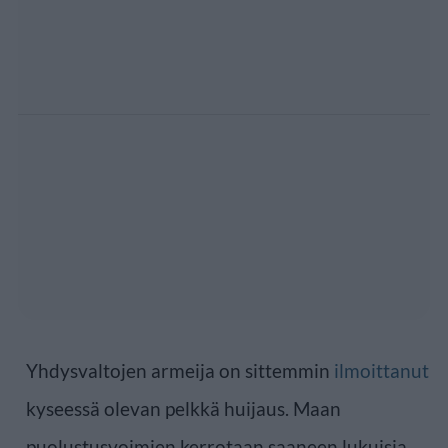
Yhdysvaltojen armeija on sittemmin
ilmoittanut
kyseessä olevan pelkkä huijaus. Maan
puolustusvoimien kerrotaan saaneen lukuisia