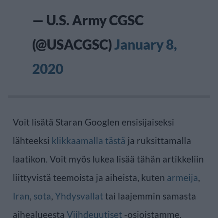
— U.S. Army CGSC
(@USACGSC)
January 8,
2020
Voit lisätä Staran Googlen ensisijaiseksi
lähteeksi
klikkaamalla tästä
ja ruksittamalla
laatikon. Voit myös lukea lisää tähän artikkeliin
liittyvistä teemoista ja aiheista, kuten
armeija
,
Iran
,
sota
,
Yhdysvallat
tai laajemmin samasta
aihealueesta
Viihdeuutiset
-osioistamme.