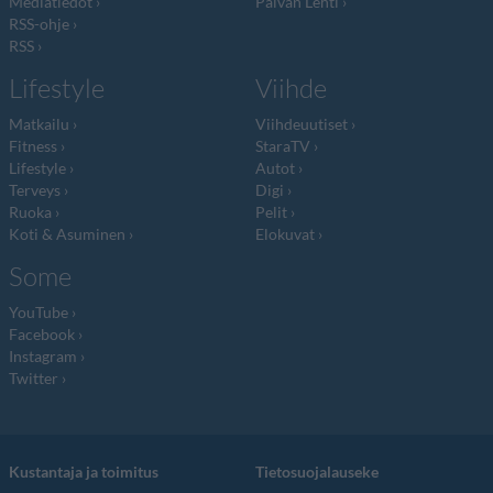
Mediatiedot
Päivän Lehti
RSS-ohje
RSS
Lifestyle
Viihde
Matkailu
Viihdeuutiset
Fitness
StaraTV
Lifestyle
Autot
Terveys
Digi
Ruoka
Pelit
Koti & Asuminen
Elokuvat
Some
YouTube
Facebook
Instagram
Twitter
Kustantaja ja toimitus
Tietosuojalauseke