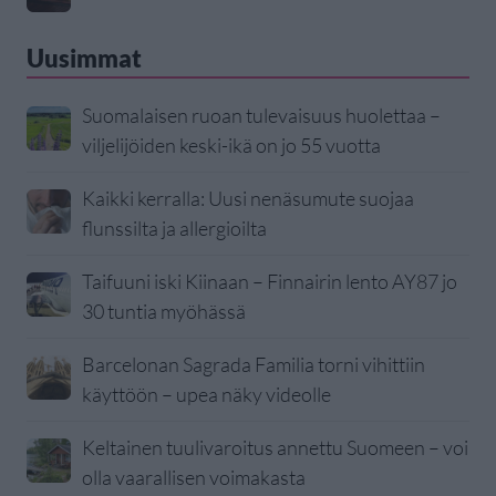
Uusimmat
Suomalaisen ruoan tulevaisuus huolettaa –
viljelijöiden keski-ikä on jo 55 vuotta
Kaikki kerralla: Uusi nenäsumute suojaa
flunssilta ja allergioilta
Taifuuni iski Kiinaan – Finnairin lento AY87 jo
30 tuntia myöhässä
Barcelonan Sagrada Familia torni vihittiin
käyttöön – upea näky videolle
Keltainen tuulivaroitus annettu Suomeen – voi
olla vaarallisen voimakasta