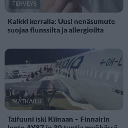
TERVEYS
Kaikki kerralla: Uusi nenäsumute
suojaa flunssilta ja allergioilta
MATKAILU
Taifuuni iski Kiinaan – Finnairin
lento AY87 jo 30 tuntia myöhässä