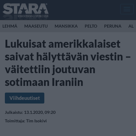
Men
LEHMÄ
MAASEUTU
MANSIKKA
PELTO
PERUNA
ALL
Lukuisat amerikkalaiset
saivat hälyttävän viestin –
väitettiin joutuvan
sotimaan Iraniin
Viihdeuutiset
Julkaistu: 13.1.2020, 09:20
Toimittaja:
Tim Isokivi