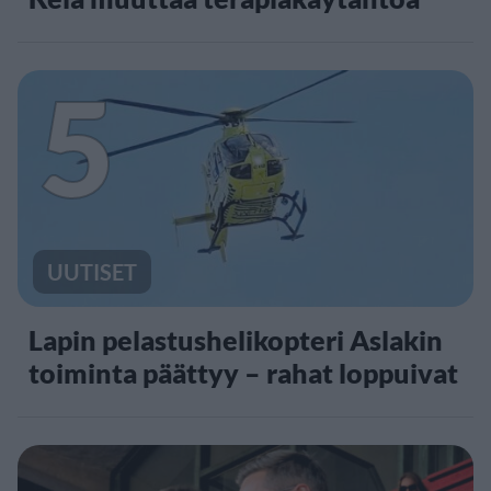
5
UUTISET
Lapin pelastushelikopteri Aslakin
toiminta päättyy – rahat loppuivat