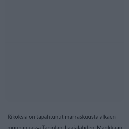
Rikoksia on tapahtunut marraskuusta alkaen
muun muassa Tapiolan, Laajalahden, Mankkaan