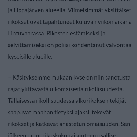
ja Lippajärven alueella. Viimeisimmät yksittäiset
rikokset ovat tapahtuneet kuluvan viikon aikana
Lintuvaarassa. Rikosten estämiseksi ja
selvittämiseksi on poliisi kohdentanut valvontaa
kyseisille alueille.
– Käsityksemme mukaan kyse on niin sanotusta
rajat ylittävästä ulkomaisesta rikollisuudesta.
Tällaisessa rikollisuudessa alkurikoksen tekijät
saapuvat maahan tietyksi ajaksi, tekevät
rikokset ja kätkevät anastetun omaisuuden. Sen
jälkeen muut rikoskokonaisuuteen osalliset