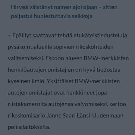
Hirveä väistänyt nainen ajoi ojaan – sitten
paljastui huolestuttavia seikkoja
– Epäillyt saattavat tehdä etukäteistiedusteluja
pysäköintialueilla sopivien rikoskohteiden
valitsemiseksi. Espoon alueen BMW-merkkisten
henkilöautojen omistajien on hyvä tiedostaa
kyseinen ilmiö. Yksittäiset BMW-merkkisten
autojen omistajat ovat hankkineet jopa
riistakameroita autojensa valvomiseksi, kertoo
rikoskomisario Janne Saari Länsi-Uudenmaan
poliisilaitokselta.