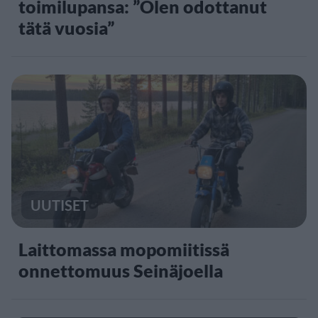
toimilupansa: ”Olen odottanut
tätä vuosia”
UUTISET
Laittomassa mopomiitissä
onnettomuus Seinäjoella