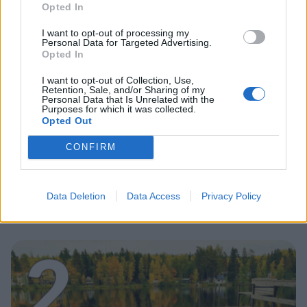
1
Opted In
I want to opt-out of processing my
Personal Data for Targeted Advertising.
Opted In
I want to opt-out of Collection, Use,
Retention, Sale, and/or Sharing of my
Personal Data that Is Unrelated with the
UUTISET
Purposes for which it was collected.
Opted Out
CONFIRM
Leskeneläke ei kuulu kaikille –
Kela muistuttaa tärkeästä
ikärajasta
Data Deletion
Data Access
Privacy Policy
2