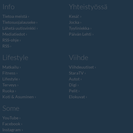
Info
Yhteistyössä
Tietoa meistä
Kesä!
Tietosuojalauseke
Jocka
Lähetä uutisvinkki
Tyyliniekka
Mediatiedot
Päivän Lehti
RSS-ohje
RSS
Lifestyle
Viihde
Matkailu
Viihdeuutiset
Fitness
StaraTV
Lifestyle
Autot
Terveys
Digi
Ruoka
Pelit
Koti & Asuminen
Elokuvat
Some
YouTube
Facebook
Instagram