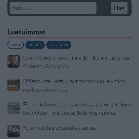
Luetuimmat
PÄIVÄ
VIIKKO
KUUKAUSI
Leskeneläke ei kuulu kaikille – Kela muistuttaa
tärkeästä ikärajasta
Sääennuste ulottuu nyt marraskuulle – tältä
näyttää syksyn sää
Finnairin lennoista osan lentää jatkossa toinen
lentoyhtiö – matkustajille tärkeä rajoitus
Kela muuttaa terapiakäytäntöä