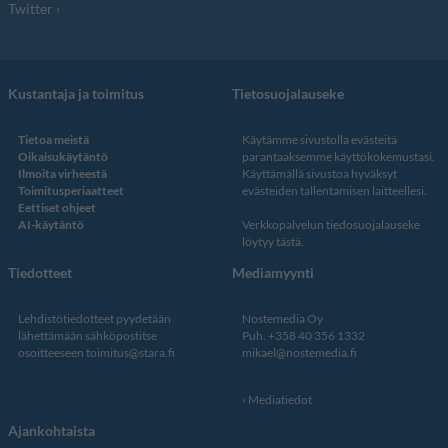
Twitter
Kustantaja ja toimitus
Tietosuojalauseke
Tietoa meistä
Käytämme sivustolla evästeitä
Oikaisukäytäntö
parantaaksemme käyttökokemustasi.
Ilmoita virheestä
Käyttämällä sivustoa hyväksyt
Toimitusperiaatteet
evästeiden tallentamisen laitteellesi.
Eettiset ohjeet
AI-käytäntö
Verkkopalvelun
tiedosuojalauseke
löytyy tästä
.
Tiedotteet
Mediamyynti
Lehdistötiedotteet pyydetään
Nostemedia Oy
lähettämään sähköpostitse
Puh. +358 40 356 1332
osoitteeseen
toimitus@stara.fi
mikael@nostemedia.fi
Mediatiedot
Ajankohtaista