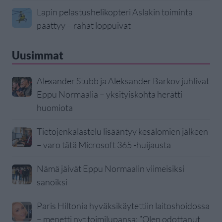
Lapin pelastushelikopteri Aslakin toiminta
päättyy – rahat loppuivat
Uusimmat
Alexander Stubb ja Aleksander Barkov juhlivat
Eppu Normaalia – yksityiskohta herätti
huomiota
Tietojenkalastelu lisääntyy kesälomien jälkeen
– varo tätä Microsoft 365 -huijausta
Nämä jäivät Eppu Normaalin viimeisiksi
sanoiksi
Paris Hiltonia hyväksikäytettiin laitoshoidossa
– menetti nyt toimilupansa: ”Olen odottanut