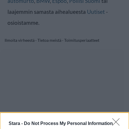
automurto
,
BMW
,
Espoo
,
Poliisi Suomi
tai
laajemmin samasta aihealueesta
Uutiset
-
osioistamme.
Ilmoita virheestä
·
Tietoa meistä
·
Toimitusperiaatteet
Stara -
Do Not Process My Personal Information