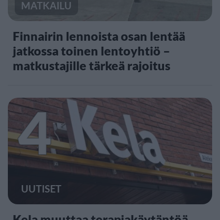
MATKAILU
Finnairin lennoista osan lentää
jatkossa toinen lentoyhtiö –
matkustajille tärkeä rajoitus
4
UUTISET
Kela muuttaa terapiakäytäntöä