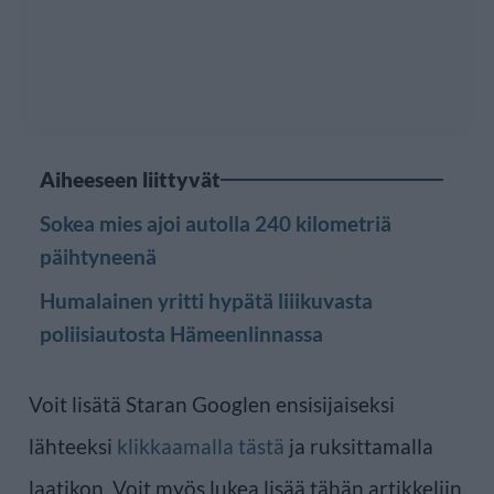
Aiheeseen liittyvät
Sokea mies ajoi autolla 240 kilometriä
päihtyneenä
Humalainen yritti hypätä liiikuvasta
poliisiautosta Hämeenlinnassa
Voit lisätä Staran Googlen ensisijaiseksi
lähteeksi
klikkaamalla tästä
ja ruksittamalla
laatikon. Voit myös lukea lisää tähän artikkeliin