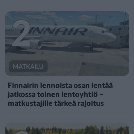
2
MATKAILU
Finnairin lennoista osan lentää
jatkossa toinen lentoyhtiö –
matkustajille tärkeä rajoitus