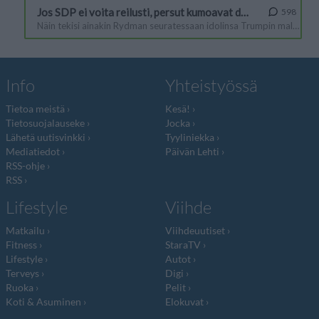
Info
Yhteistyössä
Tietoa meistä
Kesä!
Tietosuojalauseke
Jocka
Lähetä uutisvinkki
Tyyliniekka
Mediatiedot
Päivän Lehti
RSS-ohje
RSS
Lifestyle
Viihde
Matkailu
Viihdeuutiset
Fitness
StaraTV
Lifestyle
Autot
Terveys
Digi
Ruoka
Pelit
Koti & Asuminen
Elokuvat