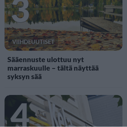
3
VIIHDEUUTISET
Sääennuste ulottuu nyt
marraskuulle – tältä näyttää
syksyn sää
4