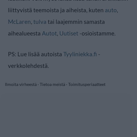
liittyvistä teemoista ja aiheista, kuten
auto
,
McLaren
,
tulva
tai laajemmin samasta
aihealueesta
Autot
,
Uutiset
-osioistamme.
PS: Lue lisää autoista
Tyyliniekka.fi
-
verkkolehdestä.
Ilmoita virheestä
·
Tietoa meistä
·
Toimitusperiaatteet