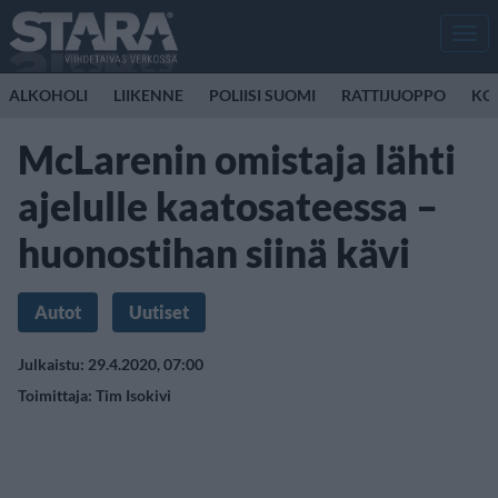
Men
ALKOHOLI
LIIKENNE
POLIISI SUOMI
RATTIJUOPPO
KO
McLarenin omistaja lähti
ajelulle kaatosateessa –
huonostihan siinä kävi
Autot
Uutiset
Julkaistu: 29.4.2020, 07:00
Toimittaja:
Tim Isokivi