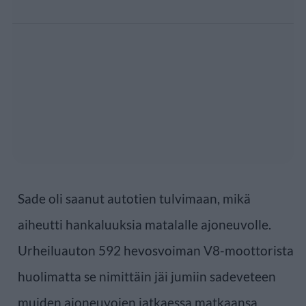
Sade oli saanut autotien tulvimaan, mikä
aiheutti hankaluuksia matalalle ajoneuvolle.
Urheiluauton 592 hevosvoiman V8-moottorista
huolimatta se nimittäin jäi jumiin sadeveteen
muiden ajoneuvojen jatkaessa matkaansa