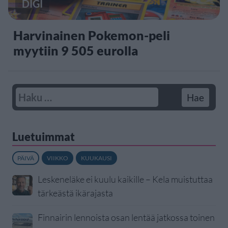
DIGI
Harvinainen Pokemon-peli
myytiin 9 505 eurolla
Luetuimmat
PÄIVÄ
VIIKKO
KUUKAUSI
Leskeneläke ei kuulu kaikille – Kela muistuttaa
tärkeästä ikärajasta
Finnairin lennoista osan lentää jatkossa toinen