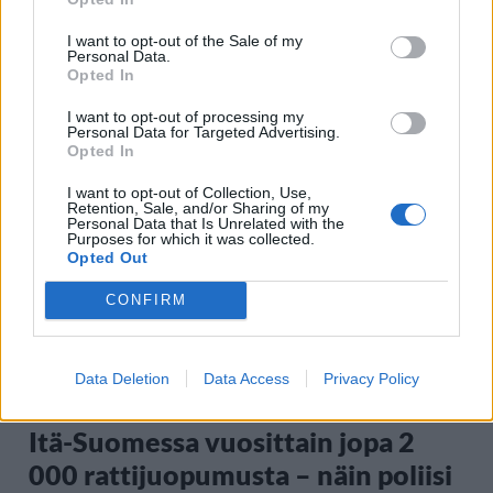
Suolikaasun tuoksu levisi Spider-
I want to opt-out of the Sale of my
Personal Data.
Man -näytöksessä – yleisö poistui
Opted In
paikalta
I want to opt-out of processing my
Personal Data for Targeted Advertising.
Opted In
I want to opt-out of Collection, Use,
Retention, Sale, and/or Sharing of my
Personal Data that Is Unrelated with the
Purposes for which it was collected.
Opted Out
CONFIRM
AUTOT
Data Deletion
Data Access
Privacy Policy
Itä-Suomessa vuosittain jopa 2
000 rattijuopumusta – näin poliisi