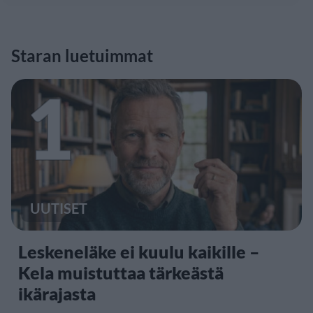
Staran luetuimmat
1
UUTISET
Leskeneläke ei kuulu kaikille –
Kela muistuttaa tärkeästä
ikärajasta