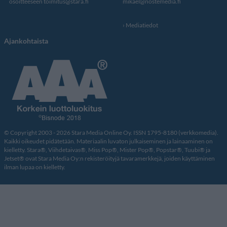
osoitteeseen
toimitus@stara.fi
mikael@nostemedia.fi
Mediatiedot
Ajankohtaista
© Copyright 2003 - 2026 Stara Media Online Oy. ISSN 1795-8180 (verkkomedia).
Kaikki oikeudet pidätetään. Materiaalin luvaton julkaiseminen ja lainaaminen on
kielletty. Stara®, Viihdetaivas®, Miss Pop®, Mister Pop®, Popstar®, Tuubi® ja
Jetset® ovat Stara Media Oy:n rekisteröityjä tavaramerkkejä, joiden käyttäminen
ilman lupaa on kielletty.