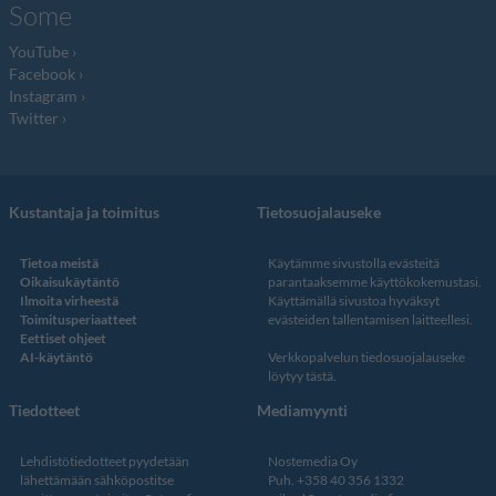
Some
YouTube
Facebook
Instagram
Twitter
Kustantaja ja toimitus
Tietosuojalauseke
Tietoa meistä
Käytämme sivustolla evästeitä
Oikaisukäytäntö
parantaaksemme käyttökokemustasi.
Ilmoita virheestä
Käyttämällä sivustoa hyväksyt
Toimitusperiaatteet
evästeiden tallentamisen laitteellesi.
Eettiset ohjeet
AI-käytäntö
Verkkopalvelun
tiedosuojalauseke
löytyy tästä
.
Tiedotteet
Mediamyynti
Lehdistötiedotteet pyydetään
Nostemedia Oy
lähettämään sähköpostitse
Puh. +358 40 356 1332