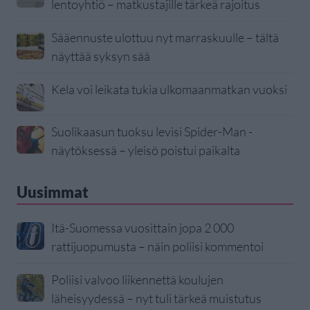
lentoyhtiö – matkustajille tärkeä rajoitus
Sääennuste ulottuu nyt marraskuulle – tältä
näyttää syksyn sää
Kela voi leikata tukia ulkomaanmatkan vuoksi
Suolikaasun tuoksu levisi Spider-Man -
näytöksessä – yleisö poistui paikalta
Uusimmat
Itä-Suomessa vuosittain jopa 2 000
rattijuopumusta – näin poliisi kommentoi
Poliisi valvoo liikennettä koulujen
läheisyydessä – nyt tuli tärkeä muistutus