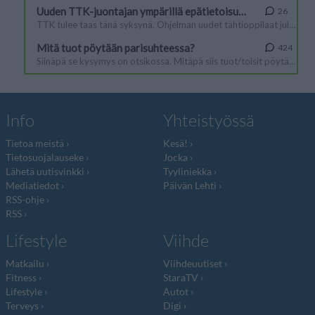
Info
Yhteistyössä
Tietoa meistä
Kesä!
Tietosuojalauseke
Jocka
Lähetä uutisvinkki
Tyyliniekka
Mediatiedot
Päivän Lehti
RSS-ohje
RSS
Lifestyle
Viihde
Matkailu
Viihdeuutiset
Fitness
StaraTV
Lifestyle
Autot
Terveys
Digi