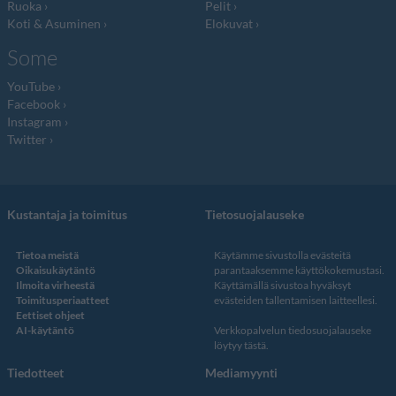
Ruoka
Pelit
Koti & Asuminen
Elokuvat
Some
YouTube
Facebook
Instagram
Twitter
Kustantaja ja toimitus
Tietosuojalauseke
Tietoa meistä
Käytämme sivustolla evästeitä
Oikaisukäytäntö
parantaaksemme käyttökokemustasi.
Ilmoita virheestä
Käyttämällä sivustoa hyväksyt
Toimitusperiaatteet
evästeiden tallentamisen laitteellesi.
Eettiset ohjeet
AI-käytäntö
Verkkopalvelun
tiedosuojalauseke
löytyy tästä
.
Tiedotteet
Mediamyynti