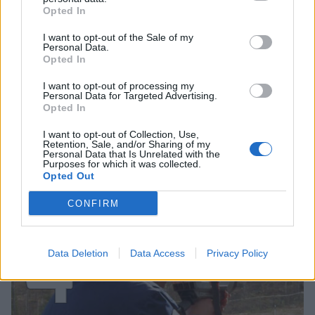
3
Opted In
I want to opt-out of the Sale of my
Personal Data.
Opted In
I want to opt-out of processing my
Personal Data for Targeted Advertising.
UUTISET
Opted In
I want to opt-out of Collection, Use,
Retention, Sale, and/or Sharing of my
F/A-18 Hornet jyrähtää ylilennolle
Personal Data that Is Unrelated with the
Purposes for which it was collected.
Jyväskylässä – katuja suljetaan
Opted Out
CONFIRM
4
Data Deletion
Data Access
Privacy Policy