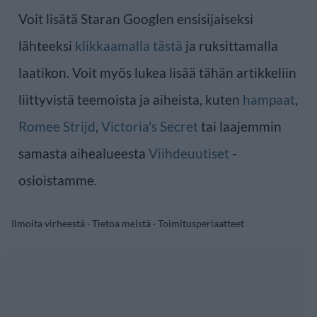
Voit lisätä Staran Googlen ensisijaiseksi
lähteeksi
klikkaamalla tästä
ja ruksittamalla
laatikon. Voit myös lukea lisää tähän artikkeliin
liittyvistä teemoista ja aiheista, kuten
hampaat
,
Romee Strijd
,
Victoria's Secret
tai laajemmin
samasta aihealueesta
Viihdeuutiset
-
osioistamme.
Ilmoita virheestä
·
Tietoa meistä
·
Toimitusperiaatteet