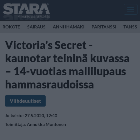
Men
ROKOTE
SAIRAUS
ANNI IHAMÄKI
PARITANSSI
TANSSI
Victoria’s Secret -
kaunotar teininä kuvassa
– 14-vuotias mallilupaus
hammasraudoissa
Viihdeuutiset
Julkaistu: 27.5.2020, 12:40
Toimittaja:
Annukka Montonen