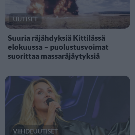
UUTISET
Suuria räjähdyksiä Kittilässä
elokuussa – puolustusvoimat
suorittaa massaräjäytyksiä
VIIHDEUUTISET