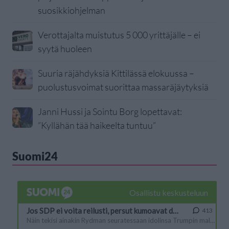
suosikkiohjelman
Verottajalta muistutus 5 000 yrittäjälle – ei
syytä huoleen
Suuria räjähdyksiä Kittilässä elokuussa –
puolustusvoimat suorittaa massaräjäytyksiä
Janni Hussi ja Sointu Borg lopettavat:
”Kyllähän tää haikeelta tuntuu”
Suomi24