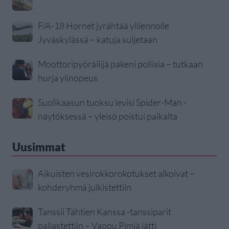
F/A-18 Hornet jyrähtää ylilennolle
Jyväskylässä – katuja suljetaan
Moottoripyöräilijä pakeni poliisia – tutkaan
hurja ylinopeus
Suolikaasun tuoksu levisi Spider-Man -
näytöksessä – yleisö poistui paikalta
Uusimmat
Aikuisten vesirokkorokotukset alkoivat –
kohderyhmä julkistettiin
Tanssii Tähtien Kanssa -tanssiparit
paljastettiin – Vappu Pimiä jätti