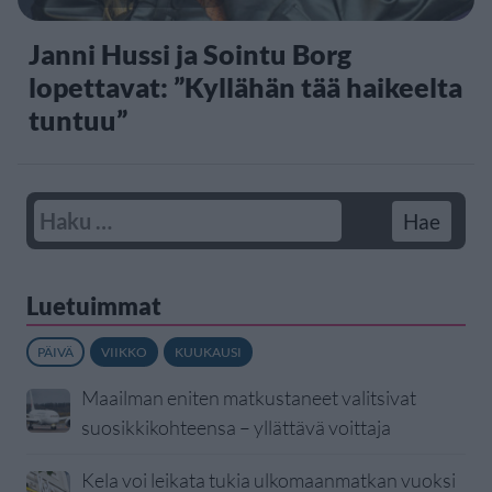
Janni Hussi ja Sointu Borg
lopettavat: ”Kyllähän tää haikeelta
tuntuu”
Luetuimmat
PÄIVÄ
VIIKKO
KUUKAUSI
Maailman eniten matkustaneet valitsivat
suosikkikohteensa – yllättävä voittaja
Kela voi leikata tukia ulkomaanmatkan vuoksi