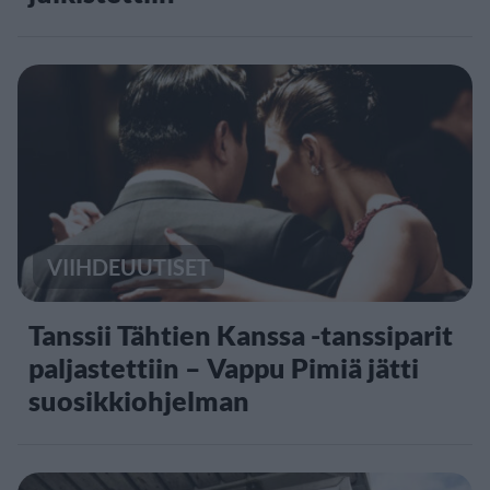
VIIHDEUUTISET
Tanssii Tähtien Kanssa -tanssiparit
paljastettiin – Vappu Pimiä jätti
suosikkiohjelman