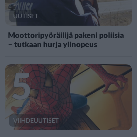
UUTISET
Moottoripyöräilijä pakeni poliisia
– tutkaan hurja ylinopeus
5
VIIHDEUUTISET