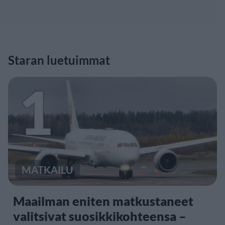
Staran luetuimmat
1
MATKAILU
Maailman eniten matkustaneet
valitsivat suosikkikohteensa –