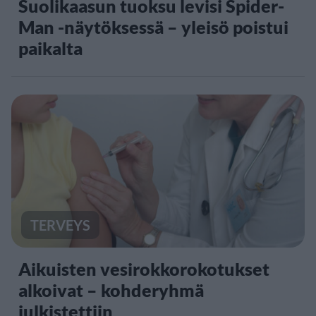
Suolikaasun tuoksu levisi Spider-
Man -näytöksessä – yleisö poistui
paikalta
TERVEYS
Aikuisten vesirokkorokotukset
alkoivat – kohderyhmä
julkistettiin