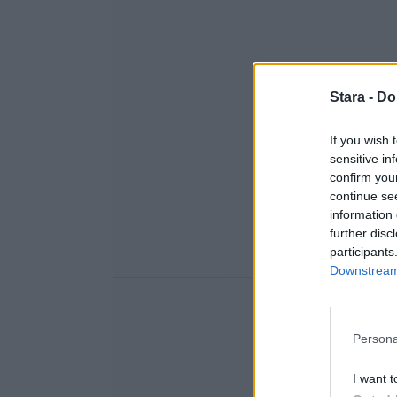
Stara -
Do
If you wish 
sensitive in
confirm you
continue se
information 
further disc
participants
Downstream 
Persona
I want t