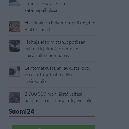
– muutoksia alusten
satamapaikoissa
Harvinainen Pokemon-peli myytiin
9 505 eurolla
Hoitaja ei toimittanut potilaan
valituskirjelmää eteenpäin –
sairaalalle huomautus
Lentomatkustajan laukusta löytyi
varastettuja historiallisia
tykinkuulia
2 000 000 mehiläistä valtasi
naapuruston – hurja näky videolle
Suomi24