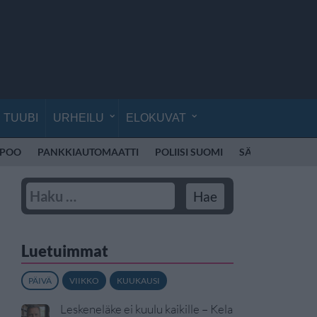
TUUBI
URHEILU
ELOKUVAT
SPOO
PANKKIAUTOMAATTI
POLIISI SUOMI
SÄHKÖPOTKUL
Luetuimmat
PÄIVÄ
VIIKKO
KUUKAUSI
Leskeneläke ei kuulu kaikille – Kela