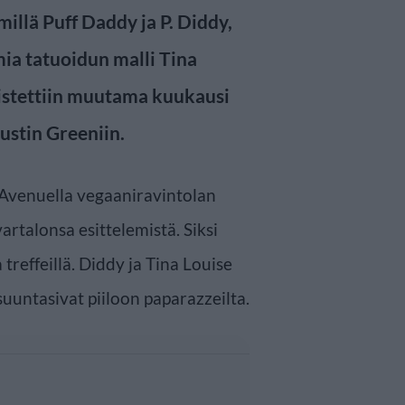
illä Puff Daddy ja P. Diddy,
mia tatuoidun malli Tina
istettiin muutama kuukausi
ustin Greeniin.
 Avenuella vegaaniravintolan
artalonsa esittelemistä. Siksi
treffeillä. Diddy ja Tina Louise
 suuntasivat piiloon paparazzeilta.