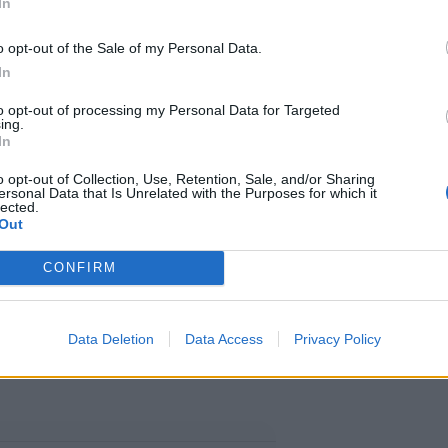
In
o opt-out of the Sale of my Personal Data.
In
to opt-out of processing my Personal Data for Targeted
ettiin viime vuonna Lori
ing.
In
kaisesta Cassie-rakkaastaan. Sen
o opt-out of Collection, Use, Retention, Sale, and/or Sharing
ersonal Data that Is Unrelated with the Purposes for which it
iintynyt muun muassa Maxim-
lected.
Out
stellut aiemmin muusikko Gavin
CONFIRM
y-kisses-model-tina-louise-on-
Data Deletion
Data Access
Privacy Policy