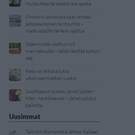
muistuttaa tärkeästä ikärajasta
Finnairin lennoista osan lentää
jatkossa toinen lentoyhtiö –
matkustajille tärkeä rajoitus
Sääennuste ulottuu nyt
marraskuulle – tältä näyttää syksyn
sää
Kela voi leikata tukia
ulkomaanmatkan vuoksi
Suolikaasun tuoksu levisi Spider-
Man -näytöksessä – yleisö poistui
paikalta
Uusimmat
Tallinkin Romantika lähtee Italiaan