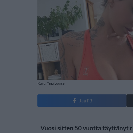
Kuva: Tina Louise
Jaa FB
Vuosi sitten 50 vuotta täyttänyt