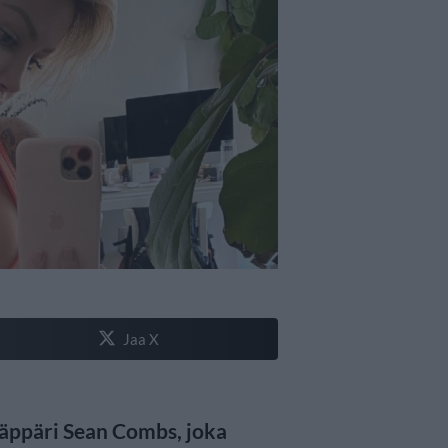
Jaa X
 räppäri Sean Combs, joka