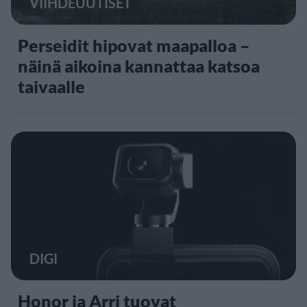
VIIHDEUUTISET
Perseidit hipovat maapalloa –
näinä aikoina kannattaa katsoa
taivaalle
DIGI
Honor ja Arri tuovat