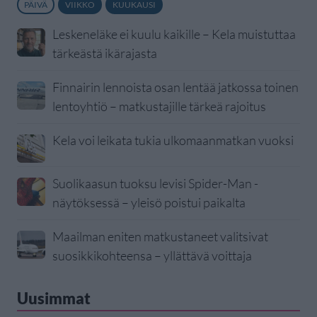
PÄIVÄ
VIIKKO
KUUKAUSI
Leskeneläke ei kuulu kaikille – Kela muistuttaa
tärkeästä ikärajasta
Finnairin lennoista osan lentää jatkossa toinen
lentoyhtiö – matkustajille tärkeä rajoitus
Kela voi leikata tukia ulkomaanmatkan vuoksi
Suolikaasun tuoksu levisi Spider-Man -
näytöksessä – yleisö poistui paikalta
Maailman eniten matkustaneet valitsivat
suosikkikohteensa – yllättävä voittaja
Uusimmat