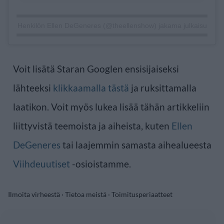
Henkilön Ellen DeGeneres (@theellenshow) jakama julkaisu
Voit lisätä Staran Googlen ensisijaiseksi
lähteeksi
klikkaamalla tästä
ja ruksittamalla
laatikon. Voit myös lukea lisää tähän artikkeliin
liittyvistä teemoista ja aiheista, kuten
Ellen
DeGeneres
tai laajemmin samasta aihealueesta
Viihdeuutiset
-osioistamme.
Ilmoita virheestä
·
Tietoa meistä
·
Toimitusperiaatteet