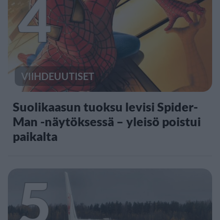
4
VIIHDEUUTISET
Suolikaasun tuoksu levisi Spider-
Man -näytöksessä – yleisö poistui
paikalta
5