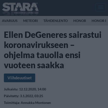
Men
AVARUUS
METEORI
TÄHDENLENTO
HONOR
HONOR R
Ellen DeGeneres sairastui
koronavirukseen –
ohjelma tauolla ensi
vuoteen saakka
Viihdeuutiset
Julkaistu: 12.12.2020, 14:00
Päivitetty: 3.1.2022, 03:25
Toimittaja:
Annukka Montonen