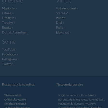
Lifestyle
Viihde
Matkailu
Viihdeuutiset
Fitness
StaraTV
Lifestyle
Autot
Terveys
Digi
Ruoka
Pelit
Koti & Asuminen
Elokuvat
Some
YouTube
Facebook
Instagram
Twitter
Kustantaja ja toimitus
Tietosuojalauseke
Tietoa meistä
Käytämme sivustolla evästeitä
Oikaisukäytäntö
parantaaksemme käyttökokemustasi.
Ilmoita virheestä
Käyttämällä sivustoa hyväksyt
Toimitusperiaatteet
evästeiden tallentamisen laitteellesi.