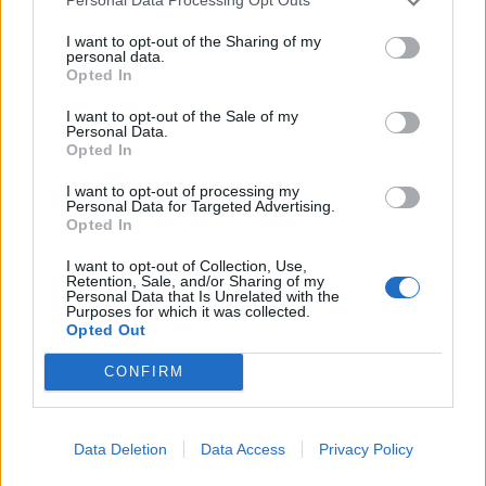
Personal Data Processing Opt Outs
Leskeneläke ei kuulu kaikille –
I want to opt-out of the Sharing of my
Kela muistuttaa tärkeästä
personal data.
Opted In
ikärajasta
I want to opt-out of the Sale of my
Personal Data.
Opted In
2
I want to opt-out of processing my
Personal Data for Targeted Advertising.
Opted In
I want to opt-out of Collection, Use,
Retention, Sale, and/or Sharing of my
Personal Data that Is Unrelated with the
Purposes for which it was collected.
Opted Out
MATKAILU
CONFIRM
Finnairin lennoista osan lentää
Data Deletion
Data Access
Privacy Policy
jatkossa toinen lentoyhtiö –