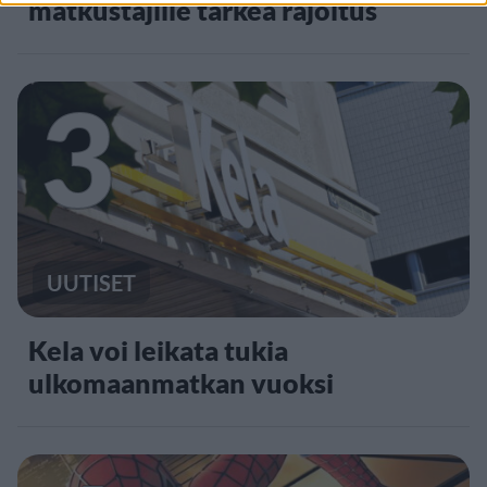
matkustajille tärkeä rajoitus
3
UUTISET
Kela voi leikata tukia
ulkomaanmatkan vuoksi