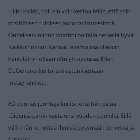
– Hei kaikki, halusin vain kertoa teille, että sain
positiivisen tuloksen koronavirustestistä.
Onnekseni minun vointini on tällä hetkellä hyvä.
Kaikkiin minun kanssa tekemisissä olleisiin
henkilöihin ollaan oltu yhteydessä, Ellen
DeGeneres kertoi sairastumisestaan
Instagramissa.
62-vuotias juontaja kertoi, että hän palaa
töidensä pariin vasta ensi vuoden puolella. Sillä
välin hän kehottaa ihmisiä pysymään terveinä ja
turvassa.