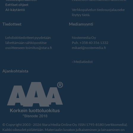
Eettiset ohjeet
AI-käytäntö
Verkkopalvelun
tiedosuojalauseke
löytyy tästä
.
Tiedotteet
Mediamyynti
Lehdistötiedotteet pyydetään
Nostemedia Oy
lähettämään sähköpostitse
Puh. +358 40 356 1332
osoitteeseen
toimitus@stara.fi
mikael@nostemedia.fi
Mediatiedot
Ajankohtaista
© Copyright 2003 - 2026 Stara Media Online Oy. ISSN 1795-8180 (verkkomedia).
Kaikki oikeudet pidätetään. Materiaalin luvaton julkaiseminen ja lainaaminen on